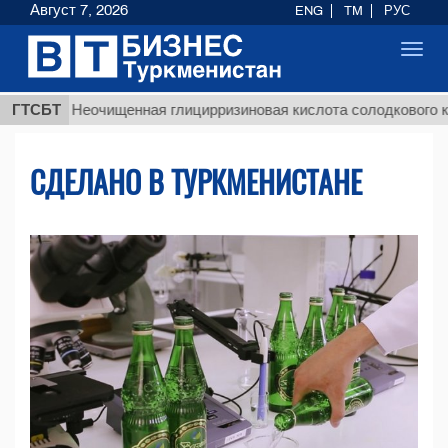
Август 7, 2026
ENG
TM
РУС
Toggl
navig
$12
Неочищенная глицирризиновая кислота солодкового корня
ГТСБТ
СДЕЛАНО В ТУРКМЕНИСТАНЕ