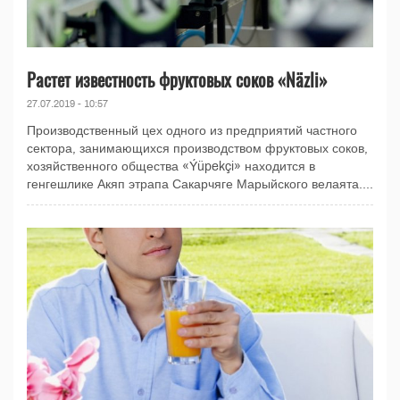
Pастет известность фруктовых соков «Näzli»
27.07.2019 - 10:57
Производственный цех одного из предприятий частного
сектора, занимающихся производством фруктовых соков,
хозяйственного общества «Ýüpekçi» находится в
генгешлике Акяп этрапа Сакарчяге Марыйского велаята....