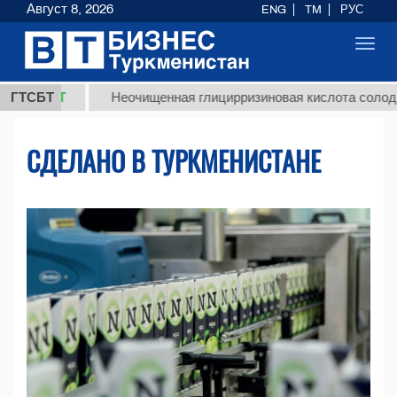
Август 8, 2026
ENG
TM
РУС
Toggl
navig
Т
ГТСБТ
Неочищенная глицирризиновая кислота солодкового ко
СДЕЛАНО В ТУРКМЕНИСТАНЕ