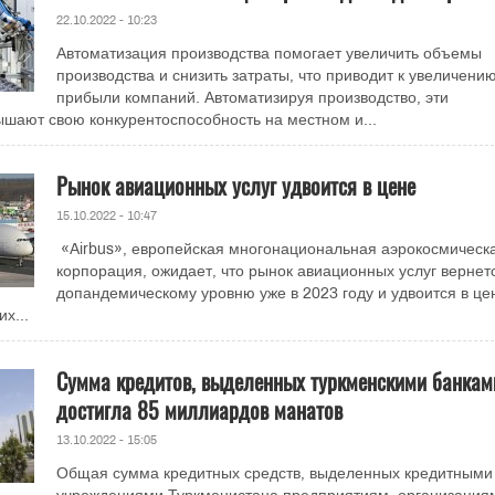
22.10.2022 - 10:23
Автоматизация производства помогает увеличить объемы
производства и снизить затраты, что приводит к увеличени
прибыли компаний. Автоматизируя производство, эти
шают свою конкурентоспособность на местном и...
Рынок авиационных услуг удвоится в цене
15.10.2022 - 10:47
«Airbus», европейская многонациональная аэрокосмическ
корпорация, ожидает, что рынок авиационных услуг вернетс
допандемическому уровню уже в 2023 году и удвоится в це
х...
Сумма кредитов, выделенных туркменскими банкам
достигла 85 миллиардов манатов
13.10.2022 - 15:05
Общая сумма кредитных средств, выделенных кредитными