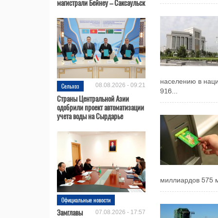
магистрали Бейнеу – Саксаульск
населению в наци
Сельхоз
08.08.2026 - 09:21
916...
Страны Центральной Азии
одобрили проект автоматизации
учета воды на Сырдарье
миллиардов 575 м
Официальные новости
Замглавы
07.08.2026 - 17:57