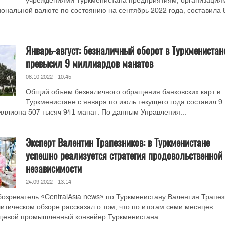
учреждениями Туркменистана предприятиям, организация
ональной валюте по состоянию на сентябрь 2022 года, составила 
Январь-август: безналичный оборот в Туркменистан
превысил 9 миллиардов манатов
08.10.2022 - 10:45
Общий объем безналичного обращения банковских карт в
Туркменистане с января по июль текущего года составил 9
ллиона 507 тысяч 941 манат. По данным Управления...
Эксперт Валентин Трапезников: в Туркменистане
успешно реализуется стратегия продовольственной
независимости
24.09.2022 - 13:14
озреватель «CentralAsia.news» по Туркменистану Валентин Трапез
итическом обзоре рассказал о том, что по итогам семи месяцев
щевой промышленный конвейер Туркменистана...