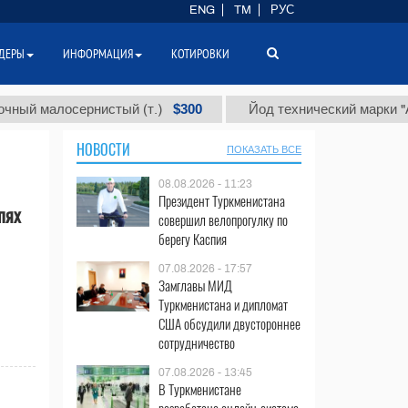
ENG
TM
РУС
ДЕРЫ
ИНФОРМАЦИЯ
КОТИРОВКИ
$300
малосернистый (т.)
Йод технический марки "А" (т.)
НОВОСТИ
ПОКАЗАТЬ ВСЕ
08.08.2026 - 11:23
Президент Туркменистана
пях
совершил велопрогулку по
берегу Каспия
07.08.2026 - 17:57
Замглавы МИД
Туркменистана и дипломат
США обсудили двустороннее
​
сотрудничество
07.08.2026 - 13:45
В Туркменистане