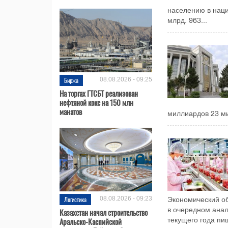
населению в наци
млрд. 963...
Биржа
08.08.2026 - 09:25
На торгах ГТСБТ реализован
нефтяной кокс на 150 млн
манатов
миллиардов 23 ми
Логистика
08.08.2026 - 09:23
Экономический об
в очередном анал
Казахстан начал строительство
Аральско-Каспийской
текущего года пи