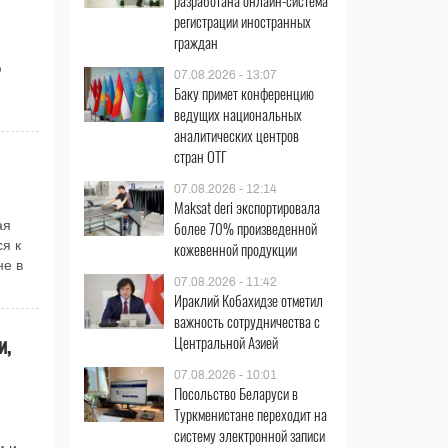
разработана онлайн-система
регистрации иностранных
граждан
ю
07.08.2026 - 13:07
Баку примет конференцию
ведущих национальных
аналитических центров
стран ОТГ
07.08.2026 - 12:14
Maksat deri экспортировала
более 70% произведенной
ая
я к
кожевенной продукции
не в
07.08.2026 - 11:42
Ираклий Кобахидзе отметил
важность сотрудничества с
и,
Центральной Азией
07.08.2026 - 10:01
Посольство Беларуси в
Туркменистане переходит на
систему электронной записи