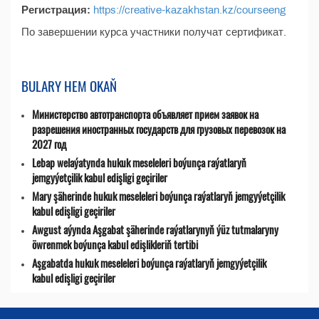
Регистрация:
https://creative-kazakhstan.kz/courseeng
По завершении курса участники получат сертификат.
BULARY HEM OKAŇ
Министерство автотранспорта объявляет прием заявок на
разрешения иностранных государств для грузовых перевозок на
2027 год
Lebap welaýatynda hukuk meseleleri boýunça raýatlaryň
jemgyýetçilik kabul edişligi geçiriler
Mary şäherinde hukuk meseleleri boýunça raýatlaryň jemgyýetçilik
kabul edişligi geçiriler
Awgust aýynda Aşgabat şäherinde raýatlarynyň ýüz tutmalaryny
öwrenmek boýunça kabul edişlikleriň tertibi
Aşgabatda hukuk meseleleri boýunça raýatlaryň jemgyýetçilik
kabul edişligi geçiriler