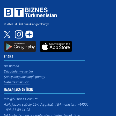
© 2026 BT. Ähli hukuklar goralandyr.
EDARA
Biz barada
Düzgünler we şertler
Şahsy maglumatlaryň goragy
Habarlaşmak üçin
HABARLAŞMAK ÜÇIN
info@business.com.tm
A.Nyýazow şaýoly 157, Aşgabat, Türkmenistan, 744000
+993 61 89 14 98
Bildirişleriňizi we iş orunlaryňyzy ýerleşdirmek üçin: