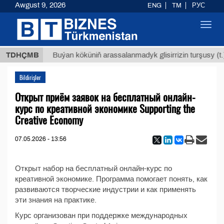
Awgust 9, 2026
ENG
TM
РУС
Toggl
navig
,8 ТМТ
TDHÇMB
Buýan köküniň arassalanmadyk glisirrizin turşusy (t.)
Bildirişler
Открыт приём заявок на бесплатный онлайн-
курс по креативной экономике Supporting the
Creative Economy
07.05.2026 - 13:56
Открыт набор на бесплатный онлайн-курс по
креативной экономике. Программа помогает понять, как
развиваются творческие индустрии и как применять
эти знания на практике.
Курс организован при поддержке международных