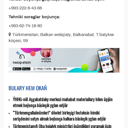
+993-222-6-43-66
Tehniki soraglar boýunça:
+993-62-74-18-80
Türkmenistan, Balkan welaýaty, Balkanabat, T.Satylow
köçesi, 59
BULARY HEM OKAŇ
ÝHHG-niň Aşgabatdaky merkezi mahabat materiallary bilen üpjün
etmek boýunça bäsleşik yglan edýär
“Türkmengallaönümleri” döwlet birleşigi fostoksin himiki
serişdesini satyn almak boýunça halkara bäsleşik yglan edýär
Türkmenistanyň Oba hojalyk ministrligi ösümlikleri goramak üçin