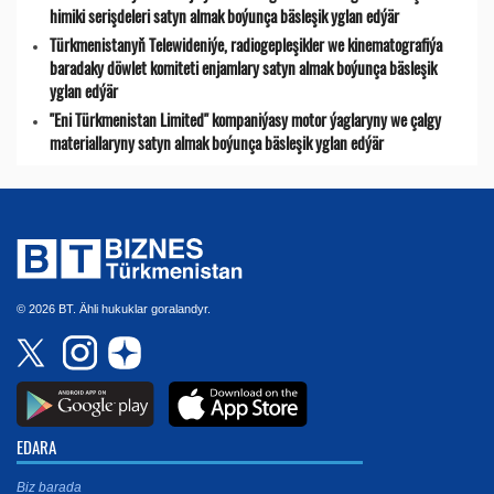
himiki serişdeleri satyn almak boýunça bäsleşik yglan edýär
Türkmenistanyň Telewideniýe, radio­gepleşikler we kinematografiýa
baradaky döwlet komiteti enjamlary satyn almak boýunça bäsleşik
yglan edýär
"Eni Türkmenistan Limited" kompaniýasy motor ýaglaryny we çalgy
materiallaryny satyn almak boýunça bäsleşik yglan edýär
© 2026 BT. Ähli hukuklar goralandyr.
EDARA
Biz barada