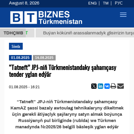
Awgust 8, 2026
ENG
TM
РУС
Toggl
navig
37,8 ТМТ
.)
TDHÇMB
Buýan köküniň arassalanmadyk glisirrizin turşus
Söwda
01.08.2025
14.08.2025
“Tatneft” JPJ-niň Türkmenistandaky şahamçasy
tender yglan edýär
01.08.2025 - 16:21
“Tatneft” JPJ-niň Türkmenistandaky şahamçasy
KamAZ şassi bazaly awtoulag tehnikalaryny dikeltmek
üçin gerekli ätiýaçlyk şaýlaryny satyn almak boýunça
Russiýanyň pul birliginde (rublda) we Türkmen
manadynda №2025/26 belgili bäsleşik yglan edýär