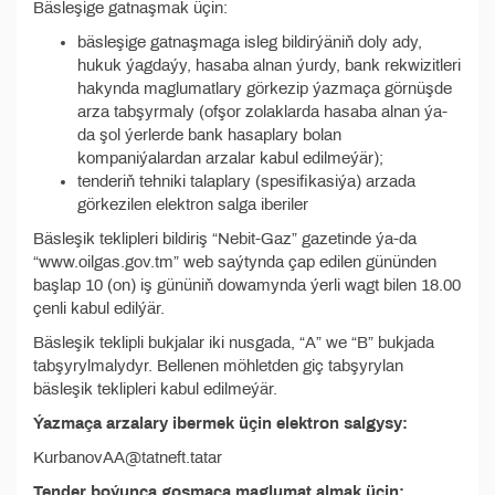
Bäsleşige gatnaşmak üçin:
bäsleşige gatnaşmaga isleg bildirýäniň doly ady,
hukuk ýagdaýy, hasaba alnan ýurdy, bank rekwizitleri
hakynda maglumatlary görkezip ýazmaça görnüşde
arza tabşyrmaly (ofşor zolaklarda hasaba alnan ýa-
da şol ýerlerde bank hasaplary bolan
kompaniýalardan arzalar kabul edilmeýär);
tenderiň tehniki talaplary (spesifikasiýa) arzada
görkezilen elektron salga iberiler
Bäsleşik teklipleri bildiriş “Nebit-Gaz” gazetinde ýa-da
“www.oilgas.gov.tm” web saýtynda çap edilen gününden
başlap 10 (on) iş gününiň dowamynda ýerli wagt bilen 18.00
çenli kabul edilýär.
Bäsleşik teklipli bukjalar iki nusgada, “A” we “B” bukjada
tabşyrylmalydyr. Bellenen möhletden giç tabşyrylan
bäsleşik teklipleri kabul edilmeýär.
Ýazmaça arzalary ibermek üçin elektron salgysy:
KurbanovAA@tatneft.tatar
Tender boýunça goşmaça maglumat almak üçin: