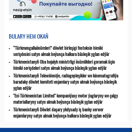
BULARY HEM OKAŇ
“Türkmengallaönümleri” döwlet birleşigi fostoksin himiki
serişdesini satyn almak boýunça halkara bäsleşik yglan edýär
Türkmenistanyň Oba hojalyk ministrligi ösümlikleri goramak üçin
himiki serişdeleri satyn almak boýunça bäsleşik yglan edýär
Türkmenistanyň Telewideniýe, radio­gepleşikler we kinematografiýa
baradaky döwlet komiteti enjamlary satyn almak boýunça bäsleşik
yglan edýär
"Eni Türkmenistan Limited" kompaniýasy motor ýaglaryny we çalgy
materiallaryny satyn almak boýunça bäsleşik yglan edýär
Türkmenistanyň Döwlet daşary ykdysady iş banky serwer
enjamlaryny satyn almak boýunça halkara bäsleşik yglan edýär