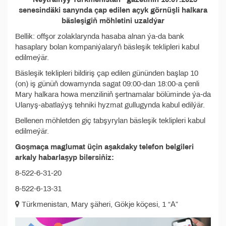
senesindäki sanynda çap edilen açyk görnüşli halkara
bäsleşigiň möhletini uzaldýar
Bellik: offşor zolaklarynda hasaba alnan ýa-da bank
hasaplary bolan kompaniýalaryň bäsleşik teklipleri kabul
edilmeýär.
Bäsleşik teklipleri bildiriş çap edilen gününden başlap 10
(on) iş günüň dowamynda sagat 09:00-dan 18:00-a çenli
Mary halkara howa menziliniň şertnamalar bölüminde ýa-da
Ulanyş-abatlaýyş tehniki hyzmat gullugynda kabul edilýär.
Bellenen möhletden giç tabşyrylan bäsleşik teklipleri kabul
edilmeýär.
Goşmaça maglumat üçin aşakdaky telefon belgileri
arkaly habarlaşyp bilersiňiz:
8-522-6-31-20
8-522-6-13-31
Türkmenistan, Mary şäheri, Gökje köçesi, 1 “А”