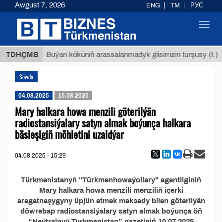
Awgust 7, 2026
ENG
TM
РУС
Toggl
navig
8 ТМТ
TDHÇMB
Buýan köküniň arassalanmadyk glisirrizin turşusy (t.)
Söwda
04.08.2025
15.08.2025
Mary halkara howa menzili göterilýän
radiostansiýalary satyn almak boýunça halkara
bäsleşigiň möhletini uzaldýar
04.08.2025 - 15:29
Türkmenistanyň "Türkmenhowaýollary" agentliginiň
Mary halkara howa menzili menziliň içerki
aragatnaşygyny üpjün etmek maksady bilen göterilýän
döwrebap radiostansiýalary satyn almak boýunça öň
“Neýtralnyý Turkmenistan” gazetiniň 10.07.2025