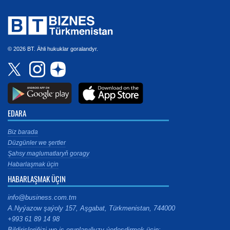
© 2026 BT. Ähli hukuklar goralandyr.
EDARA
Biz barada
Düzgünler we şertler
Şahsy maglumatlaryň goragy
Habarlaşmak üçin
HABARLAŞMAK ÜÇIN
info@business.com.tm
A.Nyýazow şaýoly 157, Aşgabat, Türkmenistan, 744000
+993 61 89 14 98
Bildirişleriňizi we iş orunlaryňyzy ýerleşdirmek üçin: