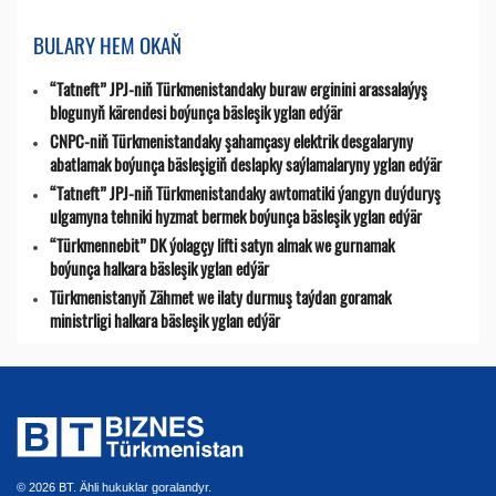
BULARY HEM OKAŇ
“Tatneft” JPJ-niň Türkmenistandaky buraw erginini arassalaýyş
blogunyň kärendesi boýunça bäsleşik yglan edýär
CNPC-niň Türkmenistandaky şahamçasy elektrik desgalaryny
abatlamak boýunça bäsleşigiň deslapky saýlamalaryny yglan edýär
“Tatneft” JPJ-niň Türkmenistandaky awtomatiki ýangyn duýduryş
ulgamyna tehniki hyzmat bermek boýunça bäsleşik yglan edýär
“Türkmennebit” DK ýolagçy lifti satyn almak we gurnamak
boýunça halkara bäsleşik yglan edýär
Türkmenistanyň Zähmet we ilaty durmuş taýdan goramak
ministrligi halkara bäsleşik yglan edýär
© 2026 BT. Ähli hukuklar goralandyr.