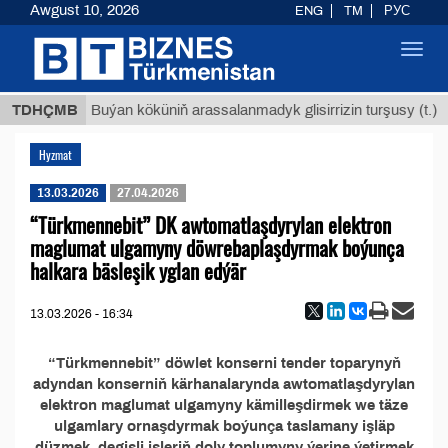
Awgust 10, 2026
ENG
TM
РУС
Toggl
navig
 ТМТ
$
TDHÇMB
Buýan köküniň arassalanmadyk glisirrizin turşusy (t.)
Hyzmat
13.03.2026
27.04.2026
“Türkmennebit” DK awtomatlaşdyrylan elektron
maglumat ulgamyny döwrebaplaşdyrmak boýunça
halkara bäsleşik yglan edýär
13.03.2026 - 16:34
“Türkmennebit” döwlet konserni tender toparynyň
adyndan konserniň kärhanalarynda awtomatlaşdyrylan
elektron maglumat ulgamyny kämilleşdirmek we täze
ulgamlary ornaşdyrmak boýunça taslamany işläp
düzmek, degişli işleriň doly toplumyny ýerine ýetirmek