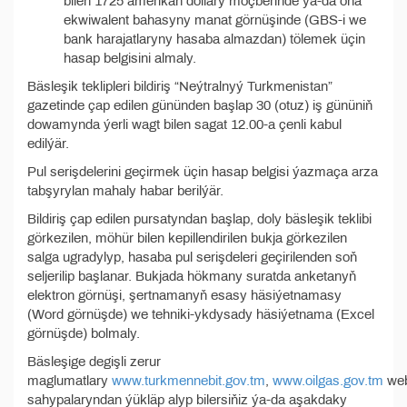
bilen 1725 amerikan dollary möçberinde ýa-da oňa
ekwiwalent bahasyny manat görnüşinde (GBS-i we
bank harajatlaryny hasaba almazdan) tölemek üçin
hasap belgisini almaly.
Bäsleşik teklipleri bildiriş “Neýtralnyý Turkmenistan”
gazetinde çap edilen gününden başlap 30 (otuz) iş gününiň
dowamynda ýerli wagt bilen sagat 12.00-a çenli kabul
edilýär.
Pul serişdelerini geçirmek üçin hasap belgisi ýazmaça arza
tabşyrylan mahaly habar berilýär.
Bildiriş çap edilen pursatyndan başlap, doly bäsleşik teklibi
görkezilen, möhür bilen kepillendirilen bukja görkezilen
salga ugradylyp, hasaba pul serişdeleri geçirilenden soň
seljerilip başlanar. Bukjada hökmany suratda anketanyň
elektron görnüşi, şertnamanyň esasy häsiýetnamasy
(Word görnüşde) we tehniki-ykdysady häsiýetnama (Excel
görnüşde) bolmaly.
Bäsleşige degişli zerur
maglumatlary
www.turkmennebit.gov.tm
,
www.oilgas.gov.tm
we
sahypalaryndan ýükläp alyp bilersiňiz ýa-da aşakdaky