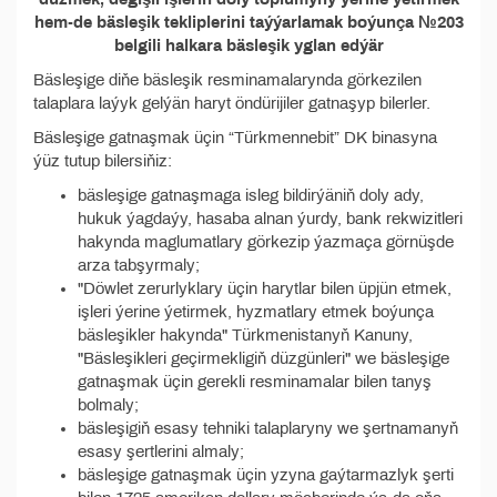
hem-de bäsleşik tekliplerini taýýarlamak boýunça №203
belgili halkara bäsleşik yglan edýär
Bäsleşige diňe bäsleşik resminamalarynda görkezilen
talaplara laýyk gelýän haryt öndürijiler gatnaşyp bilerler.
Bäsleşige gatnaşmak üçin “Türkmennebit” DK binasyna
ýüz tutup bilersiňiz:
bäsleşige gatnaşmaga isleg bildirýäniň doly ady,
hukuk ýagdaýy, hasaba alnan ýurdy, bank rekwizitleri
hakynda maglumatlary görkezip ýazmaça görnüşde
arza tabşyrmaly;
"Döwlet zerurlyklary üçin harytlar bilen üpjün etmek,
işleri ýerine ýetirmek, hyzmatlary etmek boýunça
bäsleşikler hakynda" Türkmenistanyň Kanuny,
"Bäsleşikleri geçirmekligiň düzgünleri" we bäsleşige
gatnaşmak üçin gerekli resminamalar bilen tanyş
bolmaly;
bäsleşigiň esasy tehniki talaplaryny we şertnamanyň
esasy şertlerini almaly;
bäsleşige gatnaşmak üçin yzyna gaýtarmazlyk şerti