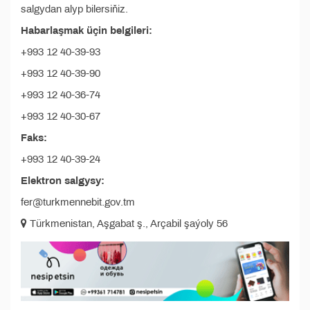
salgydan alyp bilersiňiz.
Habarlaşmak üçin belgileri:
+993 12 40-39-93
+993 12 40-39-90
+993 12 40-36-74
+993 12 40-30-67
Faks:
+993 12 40-39-24
Elektron salgysy:
fer@turkmennebit.gov.tm
Türkmenistan, Aşgabat ş., Arçabil şaýoly 56