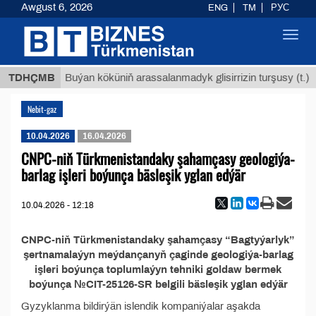
Awgust 6, 2026
ENG
TM
РУС
Toggl
navig
 ТМТ
$
TDHÇMB
Buýan köküniň arassalanmadyk glisirrizin turşusy (t.)
Nebit-gaz
10.04.2026
16.04.2026
CNPC-niň Türkmenistandaky şahamçasy geologiýa-
barlag işleri boýunça bäsleşik yglan edýär
10.04.2026 - 12:18
CNPC-niň Türkmenistandaky şahamçasy “Bagtyýarlyk”
şertnamalaýyn meýdançanyň çaginde geologiýa-barlag
işleri boýunça toplumlaýyn tehniki goldaw bermek
boýunça №CIT-25126-SR belgili bäsleşik yglan edýär
Gyzyklanma bildirýän islendik kompaniýalar aşakda