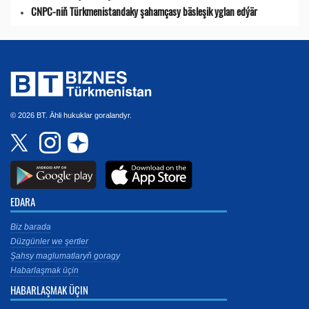
CNPC-niň Türkmenistandaky şahamçasy bäsleşik yglan edýär
© 2026 BT. Ähli hukuklar goralandyr.
EDARA
Biz barada
Düzgünler we şertler
Şahsy maglumatlaryň goragy
Habarlaşmak üçin
HABARLAŞMAK ÜÇIN