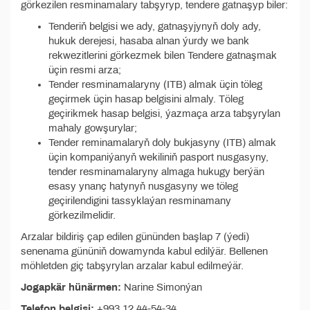
görkezilen resminamalary tabşyryp, tendere gatnaşyp biler:
Tenderiň belgisi we ady, gatnaşyjynyň doly ady,
hukuk derejesi, hasaba alnan ýurdy we bank
rekwezitlerini görkezmek bilen Tendere gatnaşmak
üçin resmi arza;
Tender resminamalaryny (ITB) almak üçin töleg
geçirmek üçin hasap belgisini almaly. Töleg
geçirikmek hasap belgisi, ýazmaça arza tabşyrylan
mahaly gowşurylar;
Tender reminamalaryň doly bukjasyny (ITB) almak
üçin kompaniýanyň wekiliniň pasport nusgasyny,
tender resminamalaryny almaga hukugy berýän
esasy ynanç hatynyň nusgasyny we töleg
geçirilendigini tassyklaýan resminamany
görkezilmelidir.
Arzalar bildiriş çap edilen gününden başlap 7 (ýedi)
senenama gününiň dowamynda kabul edilýär. Bellenen
möhletden giç tabşyrylan arzalar kabul edilmeýär.
Jogapkär hünärmen:
Narine Simonýan
Telefon belgisi:
+993 12 44-54-34