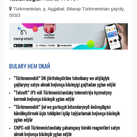
Türkmenistan, ş. Aşgabat, Bitarap Türkmenistan şaýoly,
553/3
BULARY HEM OKAŇ
“Türkmennebit” DK ýöriteleşdirilen tehnikany we atiýäçlyk
şaýlaryny satyn almak boýunça bäsleşigi gaýtadan yglan edýär
“Tatneft” JPJ-niň Türkmenistandaky telemetriýa hyzmatyny
bermek boýunça bäsleşik yglan edýär
“Türkmennebit” ýol we gurluşyk bitumlarynyň önümçiligini
kämilleşdirmek üçin teklipleri işläp taýýarlamak boýunça bäsleşik
yglan edýär
CNPC-niň Türkmenistandaky şahamçasy himiki reagentleri satyn
almak boýunça bäsleşik yglan edýär