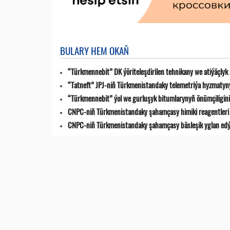
BULARY HEM OKAŇ
“Türkmennebit” DK ýöriteleşdirilen tehnikany we atiýäçlyk
“Tatneft” JPJ-niň Türkmenistandaky telemetriýa hyzmatyn
“Türkmennebit” ýol we gurluşyk bitumlarynyň önümçiligini k
CNPC-niň Türkmenistandaky şahamçasy himiki reagentleri 
CNPC-niň Türkmenistandaky şahamçasy bäsleşik yglan ed