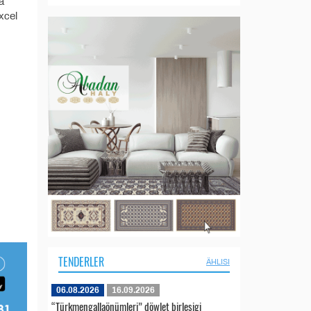
a
xcel
TENDERLER
ÄHLISI
06.08.2026
16.09.2026
“Türkmengallaönümleri” döwlet birleşigi