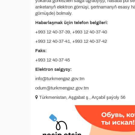
ýokarda görkezilen salga ugradylyp, hasaba pul ser
anketanyň elektron görnüşi, şertnamanyň esasy 
görnüşde) bolmaly.
Habarlaşmak üçin telefon belgileri:
+993 12 40-37-39, +993 12 40-37-40
+993 12 40-37-41, +993 12 40-37-42
Faks:
+993 12 40-37-45
Elektron salgysy:
info@turkmengaz.gov.tm
odum@turkmengaz.gov.tm
Türkmenistan, Aşgabat ş., Arçabil şaýoly 56