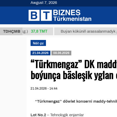
Awgust 7, 2026
37,8 ТМТ
 34/1 (kg.)
TDHÇMB
Buýan köküniň arassalanmadyk glisirriz
Nebit-gaz
21.04.2026
08.06.2026
“Türkmengaz” DK maddy-
boýunça bäsleşik yglan 
21.04.2026 - 14:44
“Türkmengaz” döwlet konserni maddy-tehniki
Lot No.2
– Tehnologik enjamlar