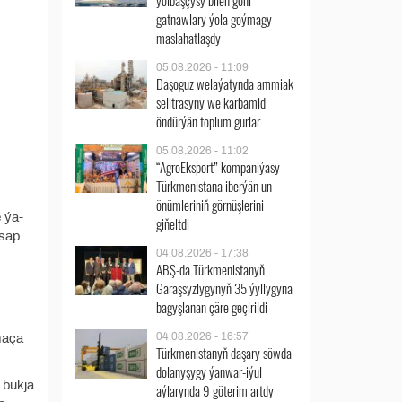
ýolbaşçysy bilen göni
gatnawlary ýola goýmagy
maslahatlaşdy
05.08.2026 - 11:09
Daşoguz welaýatynda ammiak
selitrasyny we karbamid
öndürýän toplum gurlar
05.08.2026 - 11:02
“AgroEksport” kompaniýasy
Türkmenistana iberýän un
önümleriniň görnüşlerini
 ýa-
giňeltdi
asap
04.08.2026 - 17:38
ABŞ-da Türkmenistanyň
Garaşsyzlygynyň 35 ýyllygyna
bagyşlanan çäre geçirildi
04.08.2026 - 16:57
zmaça
Türkmenistanyň daşary söwda
dolanyşygy ýanwar-iýul
n bukja
aýlarynda 9 göterim artdy