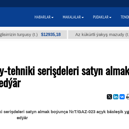
HABARLAR
MAKALALAR
PUDAKLAR
TEND
$12935,18
$3
in turşusy (t.)
Az kükürtli ýakyş mazudy (t.)
tehniki serişdeleri satyn alma
edýär
 serişdeleri satyn almak boýunça №T/GAZ-023 açyk bäsleşik yg
edýär