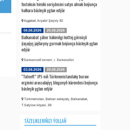
fostoksin himiki serişdesini satyn almak boýunça
halkara bäsleşik yglan edýär
Aşgabat, Arçabil Şaýoly 92
06.08.2026
26.08.2026
Balkanabat şäher häkimligi kottej görnüşli
ýaşaýyş jaýlaryny gurmak boýunça bäsleşik yglan
edýär
Балканский велаят, г. Балканабат
03.08.2026
28.08.2026
“Tatneft” JPJ-niň Türkmenistandaky buraw
erginini arassalaýyş blogunyň kärendesi boýunça
bäsleşik yglan edýär
Türkmenistan, Balkan welaýaty, Balkanabat,
T.Satylow köçesi, 59
TÄZELIKLERIŇIZI ÝOLLAŇ