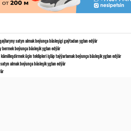
 şaýlaryny satyn almak boýunça bäsleşigi gaýtadan yglan edýär
y bermek boýunça bäsleşik yglan edýär
ämilleşdirmek üçin teklipleri işläp taýýarlamak boýunça bäsleşik yglan edýär
satyn almak boýunça bäsleşik yglan edýär
ýär