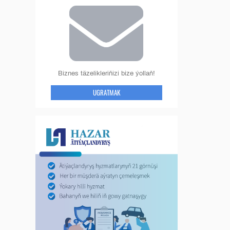
Biznes täzelikleriňizi bize ýollaň!
UGRATMAK