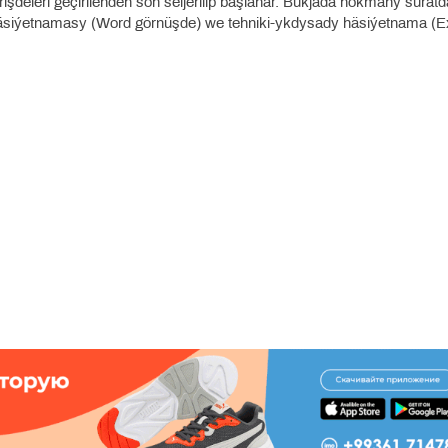
işdeleri geçirilenden soň seljerilip başlanar. Bukjada hökmany suratd
häsiýetnamasy (Word görnüşde) we tehniki-ykdysady häsiýetnama (E