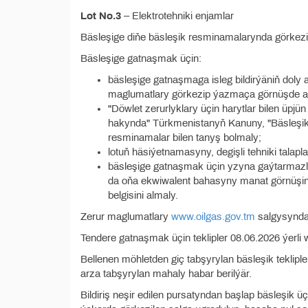
Lot No.3
– Elektrotehniki enjamlar
Bäsleşige diňe bäsleşik resminamalarynda görkezilen
Bäsleşige gatnaşmak üçin:
bäsleşige gatnaşmaga isleg bildirýäniň doly
maglumatlary görkezip ýazmaça görnüşde a
"Döwlet zerurlyklary üçin harytlar bilen üpjü
hakynda" Türkmenistanyň Kanuny, "Bäsleşikle
resminamalar bilen tanyş bolmaly;
lotuň häsiýetnamasyny, degişli tehniki talap
bäsleşige gatnaşmak üçin yzyna gaýtarmazlyk
da oňa ekwiwalent bahasyny manat görnüşin
belgisini almaly.
Zerur maglumatlary
www.oilgas.gov.tm
salgysyndan
Tendere gatnaşmak üçin teklipler 08.06.2026 ýerli w
Bellenen möhletden giç tabşyrylan bäsleşik teklipl
arza tabşyrylan mahaly habar berilýär.
Bildiriş neşir edilen pursatyndan başlap bäsleşik üçi