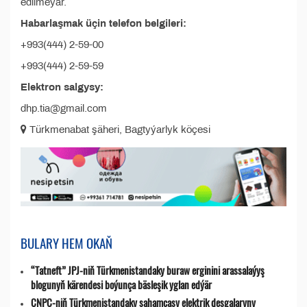
edilmeýär.
Habarlaşmak üçin telefon belgileri:
+993(444) 2-59-00
+993(444) 2-59-59
Elektron salgysy:
dhp.tia@gmail.com
Türkmenabat şäheri, Bagtyýarlyk köçesi
BULARY HEM OKAŇ
“Tatneft” JPJ-niň Türkmenistandaky buraw erginini arassalaýyş
blogunyň kärendesi boýunça bäsleşik yglan edýär
CNPC-niň Türkmenistandaky şahamçasy elektrik desgalaryny