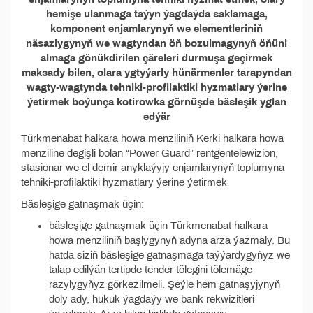
hemişe ulanmaga taýyn ýagdaýda saklamaga,
komponent enjamlarynyň we elementleriniň
näsazlygynyň we wagtyndan öň bozulmagynyň öňüni
almaga gönükdirilen çäreleri durmuşa geçirmek
maksady bilen, olara ygtyýarly hünärmenler tarapyndan
wagty-wagtynda tehniki-profilaktiki hyzmatlary ýerine
ýetirmek boýunça kotirowka görnüşde bäsleşik yglan
edýär
Türkmenabat halkara howa menziliniň Kerki halkara howa
menziline degişli bolan “Power Guard” rentgentelewizion,
stasionar we el demir anyklaýyjy enjamlarynyň toplumyna
tehniki-profilaktiki hyzmatlary ýerine ýetirmek
Bäsleşige gatnaşmak üçin:
bäsleşige gatnaşmak üçin Türkmenabat halkara
howa menziliniň başlygynyň adyna arza ýazmaly. Bu
hatda siziň bäsleşige gatnaşmaga taýýardygyňyz we
talap edilýän tertipde tender tölegini tölemäge
razylygyňyz görkezilmeli. Şeýle hem gatnaşyjynyň
doly ady, hukuk ýagdaýy we bank rekwizitleri