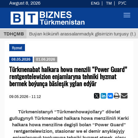
Awgust 8, 2026
ENG
TM
РУС
Toggl
navig
 ТМТ
$
TDHÇMB
Buýan köküniň arassalanmadyk glisirrizin turşusy (t.)
Hyzmat
08.05.2026
01.06.2026
Türkmenabat halkara howa menzili “Power Guard”
rentgentelewizion enjamlaryna tehniki hyzmat
bermek boýunça bäsleşik yglan edýär
09.05.2026 - 11:12
Türkmenistanyň “Türkmenhowaýollary” döwlet
gullugynyň Türkmenabat halkara howa menziliniň Kerki
halkara howa menziline degişli bolan “Power Guard”
rentgentelewizion, stasionar we el demir anyklaýyjy
enjamlarynyň toplumyna tehniki hyzmat etmek, olary