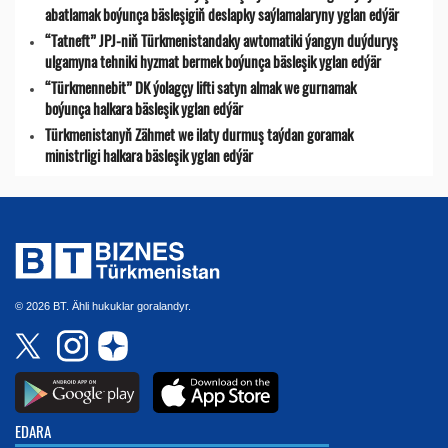
abatlamak boýunça bäsleşigiň deslapky saýlamalaryny yglan edýär
“Tatneft” JPJ-niň Türkmenistandaky awtomatiki ýangyn duýduryş
ulgamyna tehniki hyzmat bermek boýunça bäsleşik yglan edýär
“Türkmennebit” DK ýolagçy lifti satyn almak we gurnamak
boýunça halkara bäsleşik yglan edýär
Türkmenistanyň Zähmet we ilaty durmuş taýdan goramak
ministrligi halkara bäsleşik yglan edýär
© 2026 BT. Ähli hukuklar goralandyr.
EDARA