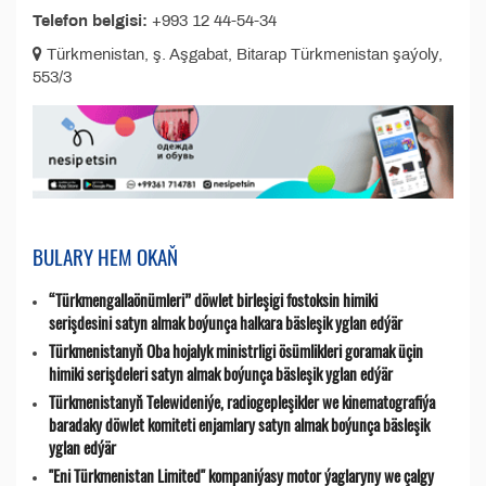
Telefon belgisi:
+993 12 44-54-34
Türkmenistan, ş. Aşgabat, Bitarap Türkmenistan şaýoly,
553/3
BULARY HEM OKAŇ
“Türkmengallaönümleri” döwlet birleşigi fostoksin himiki
serişdesini satyn almak boýunça halkara bäsleşik yglan edýär
Türkmenistanyň Oba hojalyk ministrligi ösümlikleri goramak üçin
himiki serişdeleri satyn almak boýunça bäsleşik yglan edýär
Türkmenistanyň Telewideniýe, radio­gepleşikler we kinematografiýa
baradaky döwlet komiteti enjamlary satyn almak boýunça bäsleşik
yglan edýär
"Eni Türkmenistan Limited" kompaniýasy motor ýaglaryny we çalgy