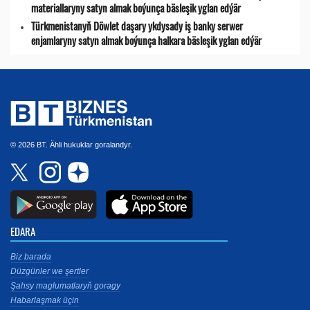
materiallaryny satyn almak boýunça bäsleşik yglan edýär
Türkmenistanyň Döwlet daşary ykdysady iş banky serwer
enjamlaryny satyn almak boýunça halkara bäsleşik yglan edýär
© 2026 BT. Ähli hukuklar goralandyr.
EDARA
Biz barada
Düzgünler we şertler
Şahsy maglumatlaryň goragy
Habarlaşmak üçin