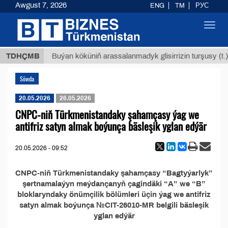
Awgust 7, 2026
ENG
TM
РУС
Toggl
navig
,8 ТМТ
TDHÇMB
Buýan köküniň arassalanmadyk glisirrizin turşusy (t.)
Söwda
20.05.2026
26.05.2026
CNPC-niň Türkmenistandaky şahamçasy ýag we
antifriz satyn almak boýunça bäsleşik yglan edýär
20.05.2026 - 09:52
CNPC-niň Türkmenistandaky şahamçasy “Bagtyýarlyk”
şertnamalaýyn meýdançanyň çagindäki “A” we “B”
bloklaryndaky önümçilik bölümleri üçin ýag we antifriz
satyn almak boýunça №CIT-26010-MR belgili bäsleşik
yglan edýär