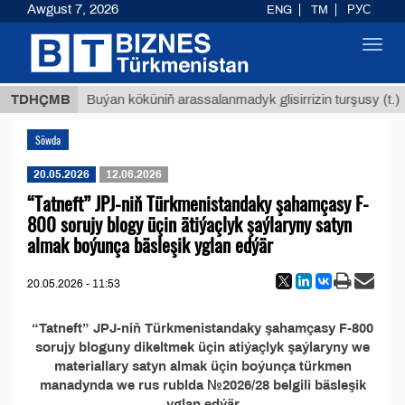
Awgust 7, 2026
ENG
TM
РУС
Toggl
navig
8 ТМТ
TDHÇMB
Buýan köküniň arassalanmadyk glisirrizin turşusy (t.)
Söwda
20.05.2026
12.06.2026
“Tatneft” JPJ-niň Türkmenistandaky şahamçasy F-
800 sorujy blogy üçin ätiýaçlyk şaýlaryny satyn
almak boýunça bäsleşik yglan edýär
20.05.2026 - 11:53
“Tatneft” JPJ-niň Türkmenistandaky şahamçasy F-800
sorujy bloguny dikeltmek üçin atiýaçlyk şaýlaryny we
materiallary satyn almak üçin boýunça türkmen
manadynda we rus rublda №2026/28 belgili bäsleşik
yglan edýär