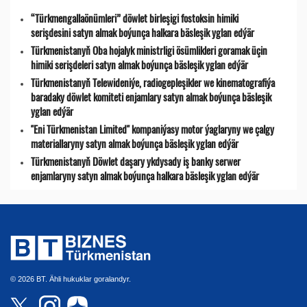
“Türkmengallaönümleri” döwlet birleşigi fostoksin himiki
serişdesini satyn almak boýunça halkara bäsleşik yglan edýär
Türkmenistanyň Oba hojalyk ministrligi ösümlikleri goramak üçin
himiki serişdeleri satyn almak boýunça bäsleşik yglan edýär
Türkmenistanyň Telewideniýe, radio­gepleşikler we kinematografiýa
baradaky döwlet komiteti enjamlary satyn almak boýunça bäsleşik
yglan edýär
"Eni Türkmenistan Limited" kompaniýasy motor ýaglaryny we çalgy
materiallaryny satyn almak boýunça bäsleşik yglan edýär
Türkmenistanyň Döwlet daşary ykdysady iş banky serwer
enjamlaryny satyn almak boýunça halkara bäsleşik yglan edýär
© 2026 BT. Ähli hukuklar goralandyr.