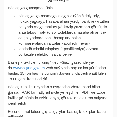
Bäsleşige gatnaşmak üçin:
bäsleşige gatnaşmaga isleg bildirýäniň doly ady,
hukuk ýagdaýy, hasaba alnan ýurdy, bank rekwizitleri
hakynda maglumatlary görkezip ýazmaça görnüşde
arza tabşyrmaly (ofşor zolaklarda hasaba alnan ýa-
da şol ýerlerde bank hasaplary bolan
kompaniýalardan arzalar kabul edilmeýär);
tenderiň tehniki talaplary (spesifikasiýa) arzada
görkezilen elektron salga iberiler
Bäsleşik teklipleri bildiriş “Nebit-Gaz” gazetinde ýa-
da
www.oilgas.gov.tm
web saýtynda çap edilen gününden
başlap 15 (on bäş) iş gününiň dowamynda ýerli wagt bilen
18.00 çenli kabul edilýär.
Bäsleşik teklibi azyndan 8 nyşandan ybarat parol bilen
goralan RAR formatly arhiwde ýerleşdirilen PDF we Excel
faýllar görnüşinde taýýarlanyp, görkezilen elektron salgyna
iberilmelidir.
Bellenen möhletden giç tabşyrylan bäsleşik teklipleri kabul