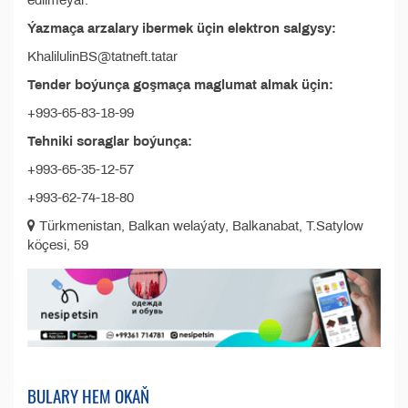
edilmeýär.
Ýazmaça arzalary ibermek üçin elektron salgysy:
KhalilulinBS@tatneft.tatar
Tender boýunça goşmaça maglumat almak üçin:
+993-65-83-18-99
Tehniki soraglar boýunça:
+993-65-35-12-57
+993-62-74-18-80
Türkmenistan, Balkan welaýaty, Balkanabat, T.Satylow
köçesi, 59
BULARY HEM OKAŇ