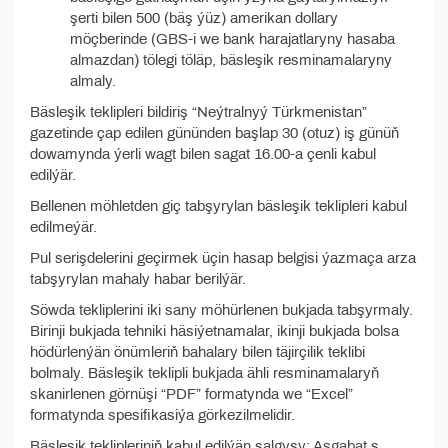
şerti bilen 500 (bäş ýüz) amerikan dollary
möçberinde (GBS-i we bank harajatlaryny hasaba
almazdan) tölegi töläp, bäsleşik resminamalaryny
almaly.
Bäsleşik teklipleri bildiriş “Neýtralnyý Türkmenistan”
gazetinde çap edilen gününden başlap 30 (otuz) iş günüň
dowamynda ýerli wagt bilen sagat 16.00-a çenli kabul
edilýär.
Bellenen möhletden giç tabşyrylan bäsleşik teklipleri kabul
edilmeýär.
Pul serişdelerini geçirmek üçin hasap belgisi ýazmaça arza
tabşyrylan mahaly habar berilýär.
Söwda tekliplerini iki sany möhürlenen bukjada tabşyrmaly.
Birinji bukjada tehniki häsiýetnamalar, ikinji bukjada bolsa
hödürlenýän önümleriň bahalary bilen täjirçilik teklibi
bolmaly. Bäsleşik teklipli bukjada ähli resminamalaryň
skanirlenen görnüşi “PDF” formatynda we “Excel”
formatynda spesifikasiýa görkezilmelidir.
Bäsleşik teklipleriniň kabul edilýän salgysy: Aşgabat ş.,