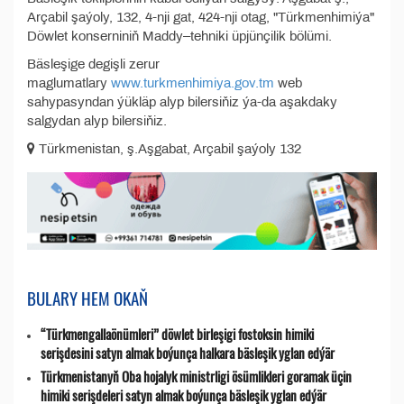
Arçabil şaýoly, 132, 4-nji gat, 424-nji otag, "Türkmenhimiýa"
Döwlet konserniniň Maddy–tehniki üpjünçilik bölümi.
Bäsleşige degişli zerur
maglumatlary
www.turkmenhimiya.gov.tm
web
sahypasyndan ýükläp alyp bilersiňiz ýa-da aşakdaky
salgydan alyp bilersiňiz.
Türkmenistan, ş.Aşgabat, Arçabil şaýoly 132
BULARY HEM OKAŇ
“Türkmengallaönümleri” döwlet birleşigi fostoksin himiki
serişdesini satyn almak boýunça halkara bäsleşik yglan edýär
Türkmenistanyň Oba hojalyk ministrligi ösümlikleri goramak üçin
himiki serişdeleri satyn almak boýunça bäsleşik yglan edýär