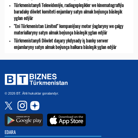
Türkmenistanyň Telewideniýe, radio­gepleşikler we kinematografiýa
baradaky döwlet komiteti enjamlary satyn almak boýunça bäsleşik
yglan edýär
"Eni Türkmenistan Limited" kompaniýasy motor ýaglaryny we çalgy
materiallaryny satyn almak boýunça bäsleşik yglan edýär
Türkmenistanyň Döwlet daşary ykdysady iş banky serwer
enjamlaryny satyn almak boýunça halkara bäsleşik yglan edýär
© 2026 BT. Ähli hukuklar goralandyr.
EDARA