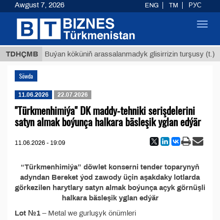
Awgust 7, 2026
ENG
TM
РУС
Toggl
navig
 ТМТ
$
TDHÇMB
Buýan köküniň arassalanmadyk glisirrizin turşusy (t.)
Söwda
11.06.2026
22.07.2026
"Türkmenhimiýa" DK maddy-tehniki serişdelerini
satyn almak boýunça halkara bäsleşik yglan edýär
11.06.2026 - 19:09
“Türkmenhimiýa” döwlet konserni tender toparynyň
adyndan Bereket ýod zawody üçin aşakdaky lotlarda
görkezilen harytlary satyn almak boýunça açyk görnüşli
halkara bäsleşik yglan edýär
Lot №1
– Metal we gurluşyk önümleri