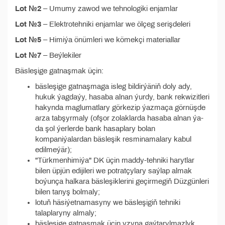
Lot №2
– Umumy zawod we tehnologiki enjamlar
Lot №3
– Elektrotehniki enjamlar we ölçeg serişdeleri
Lot №5
– Himiýa önümleri we kömekçi materiallar
Lot №7
– Beýlekiler
Bäsleşige gatnaşmak üçin:
bäsleşige gatnaşmaga isleg bildirýäniň doly ady,
hukuk ýagdaýy, hasaba alnan ýurdy, bank rekwizitleri
hakynda maglumatlary görkezip ýazmaça görnüşde
arza tabşyrmaly (ofşor zolaklarda hasaba alnan ýa-
da şol ýerlerde bank hasaplary bolan
kompaniýalardan bäsleşik resminamalary kabul
edilmeýär);
"Türkmenhimiýa" DK üçin maddy-tehniki harytlar
bilen üpjün edijileri we potratçylary saýlap almak
boýunça halkara bäsleşiklerini geçirmegiň Düzgünleri
bilen tanyş bolmaly;
lotuň häsiýetnamasyny we bäsleşigiň tehniki
talaplaryny almaly;
bäsleşige gatnaşmak üçin yzyna gaýtarylmazlyk