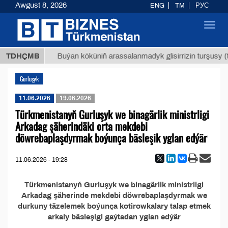
Awgust 8, 2026
ENG
TM
РУС
Toggl
navig
7,8 ТМТ
TDHÇMB
Buýan köküniň arassalanmadyk glisirrizin turşusy (t.
Gurluşyk
11.06.2026
19.06.2026
Türkmenistanyň Gurluşyk we binagärlik ministrligi
Arkadag şäherindäki orta mekdebi
döwrebaplaşdyrmak boýunça bäsleşik yglan edýär
11.06.2026 - 19:28
Türkmenistanyň Gurluşyk we binagärlik ministrligi
Arkadag şäherinde mekdebi döwrebaplaşdyrmak we
durkuny täzelemek boýunça kotirowkalary talap etmek
arkaly bäsleşigi gaýtadan yglan edýär