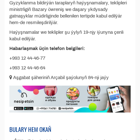
Gyzyklanma bildirýän taraplaryň haýyşnamalary, teklipleri
ministrligiň Bazary öwreniş we daşary ykdysady
gatnaşyklar müdirliginde bellenilen tertipde kabul edilýär
hem-de resmileşdirilýär.
Haýyşnamalar we teklipler şu ýylyň 19-njy iýunyna çenli
kabul edilýär.
Habarlaşmak üçin telefon belgileri:
+993 12 44-46-77
+993 12 44-46-64
Aşgabat şäheriniň Arçabil şaýolunyň 84-nji jaýy
BULARY HEM OKAŇ