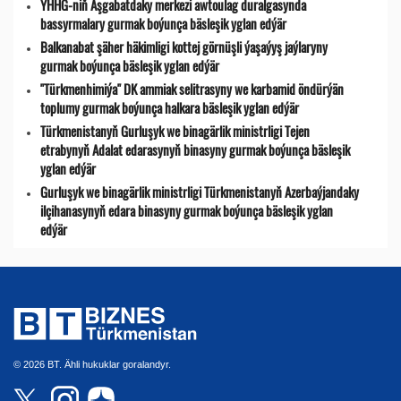
ÝHHG-niň Aşgabatdaky merkezi awtoulag duralgasynda
bassyrmalary gurmak boýunça bäsleşik yglan edýär
Balkanabat şäher häkimligi kottej görnüşli ýaşaýyş jaýlaryny
gurmak boýunça bäsleşik yglan edýär
"Türkmenhimiýa" DK ammiak selitrasyny we karbamid öndürýän
toplumy gurmak boýunça halkara bäsleşik yglan edýär
Türkmenistanyň Gurluşyk we binagärlik ministrligi Tejen
etrabynyň Adalat edarasynyň binasyny gurmak boýunça bäsleşik
yglan edýär
Gurluşyk we binagärlik ministrligi Türkmenistanyň Azerbaýjandaky
ilçihanasynyň edara binasyny gurmak boýunça bäsleşik yglan
edýär
© 2026 BT. Ähli hukuklar goralandyr.