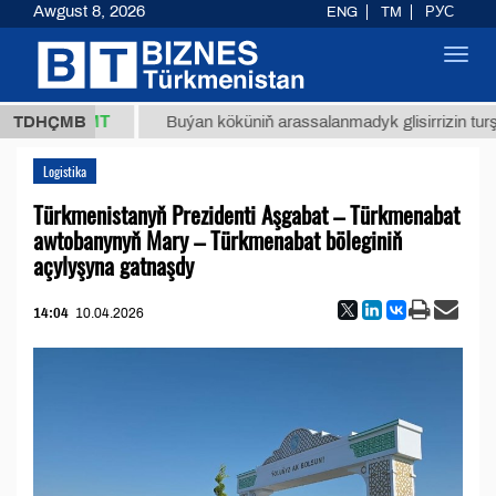
Awgust 8, 2026
ENG
TM
РУС
Toggl
navig
37,8 ТМТ
TDHÇMB
Buýan köküniň arassalanmadyk glisirrizin turşusy (
Logistika
Türkmenistanyň Prezidenti Aşgabat – Türkmenabat
awtobanynyň Mary – Türkmenabat böleginiň
açylyşyna gatnaşdy
14:04
10.04.2026