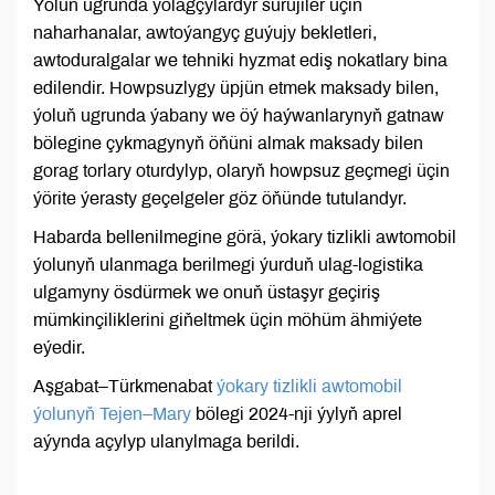
Ýoluň ugrunda ýolagçylardyr sürüjiler üçin
naharhanalar, awtoýangyç guýujy bekletleri,
awtoduralgalar we tehniki hyzmat ediş nokatlary bina
edilendir. Howpsuzlygy üpjün etmek maksady bilen,
ýoluň ugrunda ýabany we öý haýwanlarynyň gatnaw
bölegine çykmagynyň öňüni almak maksady bilen
gorag torlary oturdylyp, olaryň howpsuz geçmegi üçin
ýörite ýerasty geçelgeler göz öňünde tutulandyr.
Habarda bellenilmegine görä, ýokary tizlikli awtomobil
ýolunyň ulanmaga berilmegi ýurduň ulag-logistika
ulgamyny ösdürmek we onuň üstaşyr geçiriş
mümkinçiliklerini giňeltmek üçin möhüm ähmiýete
eýedir.
Aşgabat–Türkmenabat
ýokary tizlikli awtomobil
ýolunyň Tejen–Mary
bölegi 2024-nji ýylyň aprel
aýynda açylyp ulanylmaga berildi.