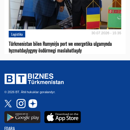
30.07.2026 - 15:35
Logistika
Türkmenistan bilen Rumyniýa port we energetika ulgamynda
hyzmatdaşlygyny ösdürmegi maslahatlaşdy
© 2026 BT. Ähli hukuklar goralandyr.
EDARA