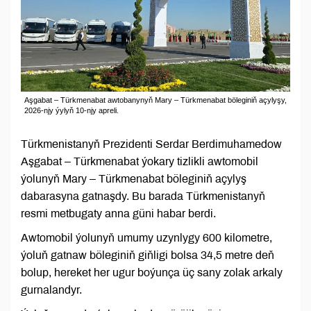
Aşgabat – Türkmenabat awtobanynyň Mary – Türkmenabat böleginiň açylyşy,
2026-njy ýylyň 10-njy apreli.
Türkmenistanyň Prezidenti Serdar Berdimuhamedow
Aşgabat – Türkmenabat ýokary tizlikli awtomobil
ýolunyň Mary – Türkmenabat böleginiň açylyş
dabarasyna gatnaşdy. Bu barada Türkmenistanyň
resmi metbugaty anna güni habar berdi.
Awtomobil ýolunyň umumy uzynlygy 600 kilometre,
ýoluň gatnaw böleginiň giňligi bolsa 34,5 metre deň
bolup, hereket her ugur boýunça üç sany zolak arkaly
gurnalandyr.