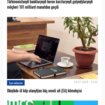
Türkmenistanyň banklarynyň beren karzlarynyň galyndylarynyň
möçberi 101 milliard manatdan geçdi
18.07.2026 - 13:52
Syn-seljerme
Dünýäde iň köp ulanylýan bäş emeli aň (EA) kömekçisi