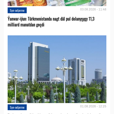
03.08.2026 - 11:48
Syn-seljerme
Ýanwar-iýun: Türkmenistanda nagt däl pul dolanyşygy 11,3
milliard manatdan geçdi
01.08.2026 - 12:25
Syn-seljerme