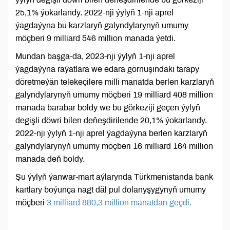
25,1% ýokarlandy. 2022-nji ýylyň 1-nji aprel
ýagdaýyna bu karzlaryň galyndylarynyň umumy
möçberi 9 milliard 546 million manada ýetdi.
Mundan başga-da, 2023-nji ýylyň 1-nji aprel
ýagdaýyna raýatlara we edara görnüşindäki tarapy
döretmeýän telekeçilere milli manatda berlen karzlaryň
galyndylarynyň umumy möçberi 19 milliard 408 million
manada barabar boldy we bu görkeziji geçen ýylyň
degişli döwri bilen deňeşdirilende 20,1% ýokarlandy.
2022-nji ýylyň 1-nji aprel ýagdaýyna berlen karzlaryň
galyndylarynyň umumy möçberi 16 milliard 164 million
manada deň boldy.
Şu ýylyň ýanwar-mart aýlarynda Türkmenistanda bank
kartlary boýunça nagt däl pul dolanyşygynyň umumy
möçberi
3 milliard 880,3 million manatdan geçdi.