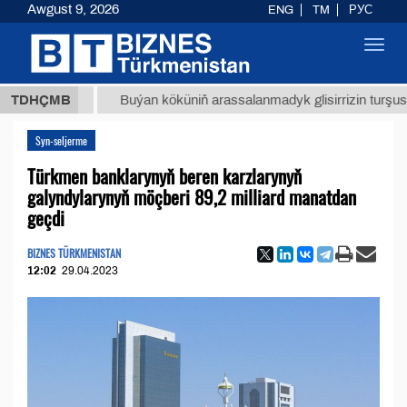
Awgust 9, 2026
ENG
TM
РУС
Toggl
navig
 ТМТ
$
TDHÇMB
Buýan köküniň arassalanmadyk glisirrizin turşusy (t.)
Syn-seljerme
Türkmen banklarynyň beren karzlarynyň
galyndylarynyň möçberi 89,2 milliard manatdan
geçdi
BIZNES TÜRKMENISTAN
12:02
29.04.2023