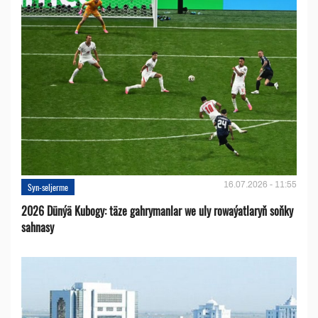
16.07.2026 - 11:55
Syn-seljerme
2026 Dünýä Kubogy: täze gahrymanlar we uly rowaýatlaryň soňky
sahnasy