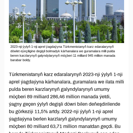
2023-nji ýylyň 1-nji aprel ýagdaýyna Türkmenistanyň karz edaralarynyň
döwlet eýeçiligine degişli bolmadyk kärhanalara we guramalara milli pulda
beren karzlarynyň galyndylarynyň möçberi 11 milliard 945 million manada
barabar boldy.
Türkmenistanyň karz edaralarynyň 2023-nji ýylyň 1-nji
aprel ýagdaýyna kärhanalara, guramalara we ilata milli
pulda beren karzlarynyň galyndylarynyň umumy
möçberi 89 milliard 286,46 million manada ýetdi,
ýagny geçen ýylyň degişli döwri bilen deňeşdirilende
bu görkeziji 11,5% artdy. 2022-nji ýylyň 1-nji aprel
ýagdaýyna berlen karzlaryň galyndylarynyň umumy
möçberi 80 milliard 63,71 million manatdan geçdi. Bu