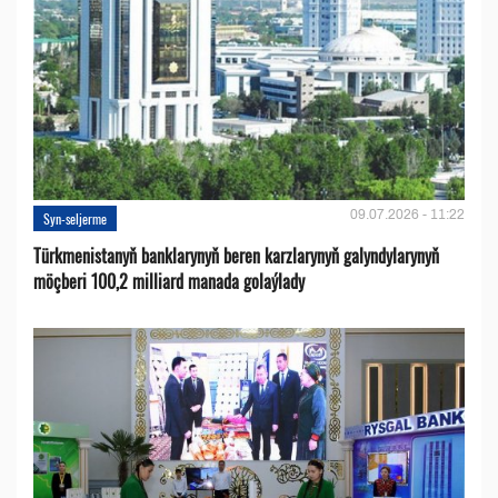
09.07.2026 - 11:22
Syn-seljerme
Türkmenistanyň banklarynyň beren karzlarynyň galyndylarynyň
möçberi 100,2 milliard manada golaýlady