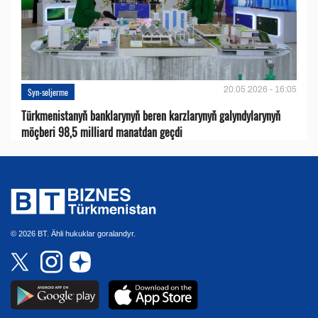
20.05.2026 - 16:05
Syn-seljerme
Türkmenistanyň banklarynyň beren karzlarynyň galyndylarynyň
möçberi 98,5 milliard manatdan geçdi
© 2026 BT. Ähli hukuklar goralandyr.