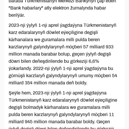
barada Türkmenistanyň Merkezi Bankynyň çap eden
"Bank habarlary" atly elektron žurnalynda habar
berilýär.
2023-nji ýylyň 1-nji aprel ýagdaýyna Türkmenistanyň
karz edaralarynyň döwlet eýeçiligine degişli
kärhanalara we guramalara milli pulda beren
karzlarynyň galyndylarynyň möçberi 57 milliard 933
million manada barabar bolup, geçen ýylyň degişli
döwri bilen deňeşdirilende bu görkeziji 6,6%
ýokarlandy. 2022-nji ýylyň 1-nji aprel ýagdaýyna bu
görnüşli karzlaryň galyndylarynyň umumy möçberi 54
milliard 354 million manada deň boldy.
Şeýle hem, 2023-nji ýylyň 1-nji aprel ýagdaýyna
Türkmenistanyň karz edaralarynyň döwlet eýeçiligine
degişli bolmadyk kärhanalara we guramalara milli
pulda beren karzlarynyň galyndylarynyň möçberi 11
milliard 945 million manada barabar boldy. Geçen
ýylyň degişli döwri bilen deňeşdirilende bu görkeziji