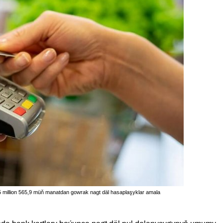
 5 million 565,9 müň manatdan gowrak nagt däl hasaplaşyklar amala