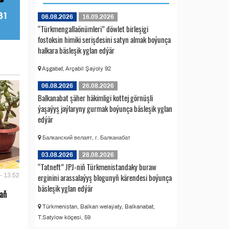
06.08.2026
16.09.2026
“Türkmengallaönümleri” döwlet birleşigi
fostoksin himiki serişdesini satyn almak boýunça
halkara bäsleşik yglan edýär
Aşgabat, Arçabil Şaýoly 92
06.08.2026
26.08.2026
Balkanabat şäher häkimligi kottej görnüşli
ýaşaýyş jaýlaryny gurmak boýunça bäsleşik yglan
edýär
Балканский велаят, г. Балканабат
03.08.2026
28.08.2026
“Tatneft” JPJ-niň Türkmenistandaky buraw
erginini arassalaýyş blogunyň kärendesi boýunça
- 13:52
bäsleşik yglan edýär
 aň
Türkmenistan, Balkan welaýaty, Balkanabat,
T.Satylow köçesi, 59