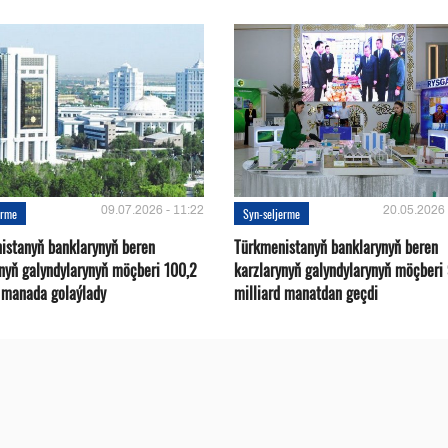
09.07.2026 - 11:22
20.05.2026 
erme
Syn-seljerme
istanyň banklarynyň beren
Türkmenistanyň banklarynyň beren
ynyň galyndylarynyň möçberi 100,2
karzlarynyň galyndylarynyň möçberi
d manada golaýlady
milliard manatdan geçdi