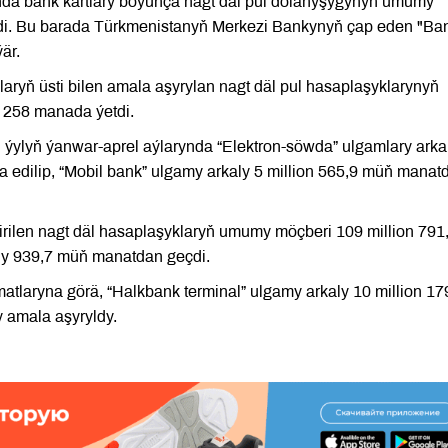
nda bank kartlary boýunça nagt däl pul dolanyşygynyň umumy
eçdi. Bu barada Türkmenistanyň Merkezi Bankynyň çap eden "Ba
är.
laryň üsti bilen amala aşyrylan nagt däl pul hasaplaşyklarynyň
 258 manada ýetdi.
 ýylyň ýanwar-aprel aýlarynda “Elektron-söwda” ulgamlary arka
edilip, “Mobil bank” ulgamy arkaly 5 million 565,9 müň manat
tirilen nagt däl hasaplaşyklaryň umumy möçberi 109 million 791
ly 939,7 müň manatdan geçdi.
aryna görä, “Halkbank terminal” ulgamy arkaly 10 million 17
 amala aşyryldy.