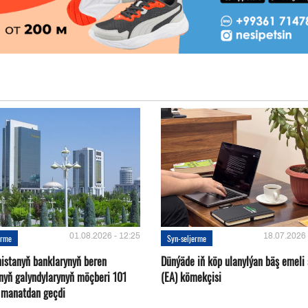
01.08.2026 - 12:25
18.07.2026 
erme
Syn-seljerme
istanyň banklarynyň beren
Dünýäde iň köp ulanylýan bäş emeli
ynyň galyndylarynyň möçberi 101
(EA) kömekçisi
d manatdan geçdi