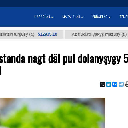
HABARLAR
MAKALALAR
PUDAKLAR
TEND
$12935,18
$300
rşusy (t.)
Az kükürtli ýakyş mazudy (t.)
tanda nagt däl pul dolanyşygy 5
i