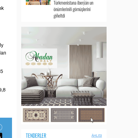
Türkmenistana iberýän un
nk
önümleriniň görnüşlerini
giňeltdi
ly
dan
,5
9,8
TENDERLER
ÄHLISI