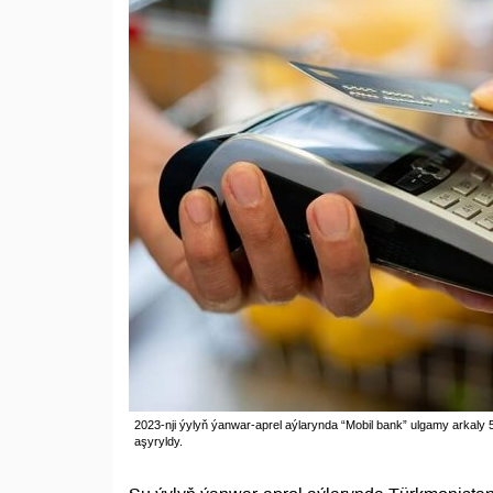
2023-nji ýylyň ýanwar-aprel aýlarynda “Mobil bank” ulgamy arkaly
aşyryldy.