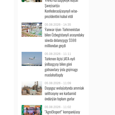
ÝHHG-na başlyklyk edýän
Şweýsariýa
Konfederasiýasynyň wise-
prezidentini kabul etdi
05.08.2026 - 14:35
Ýanwar-iýun: Türkmenistan
bilen Özbegistanyň arasyndaky
söwda dolanyşygy $598
milliondan geçdi
05.08.2026 - 11:11
Türkmen ilçisi JATA-nyň
ýolbaşçysy bilen göni
gatnawlary ýola goýmagy
maslahatlaşdy
05.08.2026 - 11:09
Daşoguz welaýatynda ammiak
selitrasyny we karbamid
öndürýän toplum gurlar
05.08.2026 - 11:02
“AgroEksport” kompaniýasy