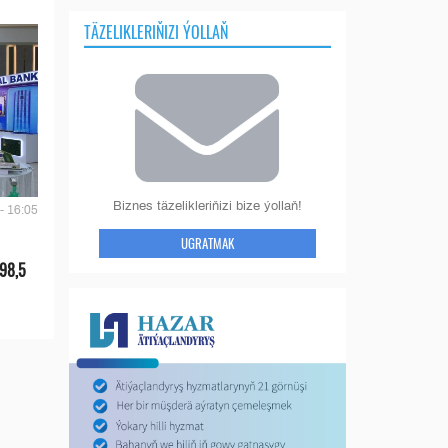
TÄZELIKLERIŇIZI ÝOLLAŇ
Biznes täzelikleriňizi bize ýollaň!
- 16:05
UGRATMAK
 98,5