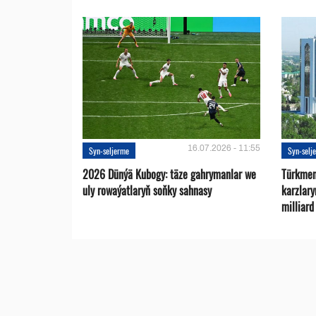
16.07.2026 - 11:55
Syn-seljerme
Syn-selj
2026 Dünýä Kubogy: täze gahrymanlar we
Türkmen
uly rowaýatlaryň soňky sahnasy
karzlar
milliar