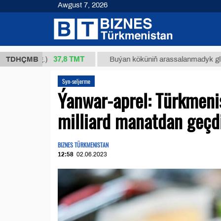
Awgust 7, 2026
37,8 ТМТ
 (kg.)
TDHÇMB
Buýan köküniň arassalanmadyk glisirrizin tu
Syn-seljerme
Ýanwar-aprel: Türkmenis
milliard manatdan geçd
BIZNES TÜRKMENISTAN
12:58
02.06.2023