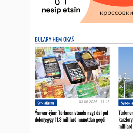
BULARY HEM OKAŇ
03.08.2026 - 11:48
Syn-seljerme
Syn-selj
Ýanwar-iýun: Türkmenistanda nagt däl pul
Türkmen
dolanyşygy 11,3 milliard manatdan geçdi
karzlar
milliar