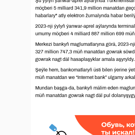
Şu ýylyň ýanwar-aprel aýlarynda Türkmenista
möçberi 5 milliard 341,9 million manatdan g
habarlary" atly elektron žurnalynda habar berilý
2023-nji ýylyň ýanwar-aprel aýlarynda terminal
umumy möçberi 4 milliard 887 million 699 müň
Merkezi bankyň maglumatlaryna görä, 2023-nji
327 million 747,3 müň manatdan gowrak söwda 
gowrak nagt däl hasaplaşyklar amala aşyryldy.
Şeýle hem, bankomatlaryň üsti bilen ýerine ýe
müň manatdan we “Internet bank” ulgamy arka
Mundan başga-da, bankyň mälim eden maglumatl
müň manatdan gowrak nagt däl pul dolanyşygy