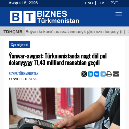
Awgust 6, 2026
ENG
TM
РУС
Toggl
navig
$1293
TDHÇMB
Buýan köküniň arassalanmadyk glisirrizin turşusy (t.)
Syn-seljerme
Ýanwar-awgust: Türkmenistanda nagt däl pul
dolanyşygy 11,43 milliard manatdan geçdi
BIZNES TÜRKMENISTAN
11:28
03.10.2023