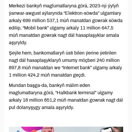
Merkezi bankyň maglumatlaryna görä, 2023-nji ýylyň
ýanwar-awgust aýlarynda “Elektron-söwda” ulgamlary
arkaly 699 million 537,1 müň manatdan gowrak söwda
edilip, “Mobil bank” ulgamy arkaly 11 million 647,5
müň manatdan gowrak nagt däl hasaplaşyklar amala
aşyryldy.
Şeýle hem, bankomatlaryň üsti bilen ýerine ýetirilen
nagt däl hasaplaşyklaryň umumy möçberi 240 million
897,8 müň manatdan we “Internet bank” ulgamy arkaly
1 million 424,2 müň manatdan geçdi.
Mundan başga-da, bankyň mälim eden
maglumatlaryna görä, “Halkbank terminal” ulgamy
arkaly 18 million 851,2 müň manatdan gowrak nagt däl
pul dolanyşygy amala aşyryldy.