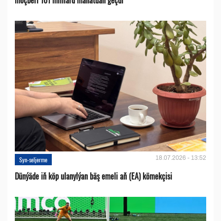
18.07.2026 - 13:52
Syn-seljerme
Dünýäde iň köp ulanylýan bäş emeli aň (EA) kömekçisi