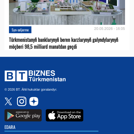
20.05.2026 - 16:05
Syn-seljerme
Türkmenistanyň banklarynyň beren karzlarynyň galyndylarynyň
möçberi 98,5 milliard manatdan geçdi
© 2026 BT. Ähli hukuklar goralandyr.
EDARA