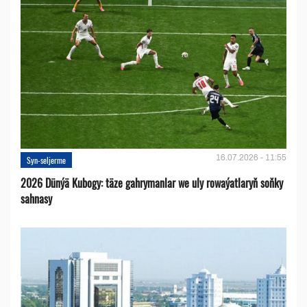
16.07.2026 - 11:55
Syn-seljerme
2026 Dünýä Kubogy: täze gahrymanlar we uly rowaýatlaryň soňky
sahnasy