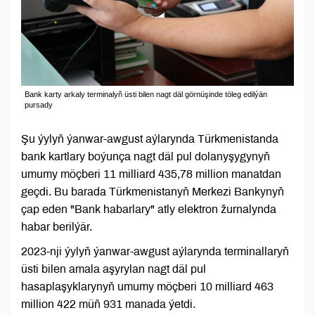
Bank karty arkaly terminalyň üsti bilen nagt däl görnüşinde töleg edilýän
pursady
Şu ýylyň ýanwar-awgust aýlarynda Türkmenistanda
bank kartlary boýunça nagt däl pul dolanyşygynyň
umumy möçberi 11 milliard 435,78 million manatdan
geçdi. Bu barada Türkmenistanyň Merkezi Bankynyň
çap eden "Bank habarlary" atly elektron žurnalynda
habar berilýär.
2023-nji ýylyň ýanwar-awgust aýlarynda terminallaryň
üsti bilen amala aşyrylan nagt däl pul
hasaplaşyklarynyň umumy möçberi 10 milliard 463
million 422 müň 931 manada ýetdi.