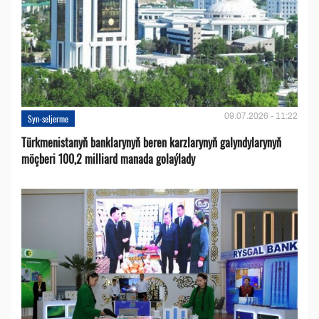
09.07.2026 - 11:22
Syn-seljerme
Türkmenistanyň banklarynyň beren karzlarynyň galyndylarynyň
möçberi 100,2 milliard manada golaýlady