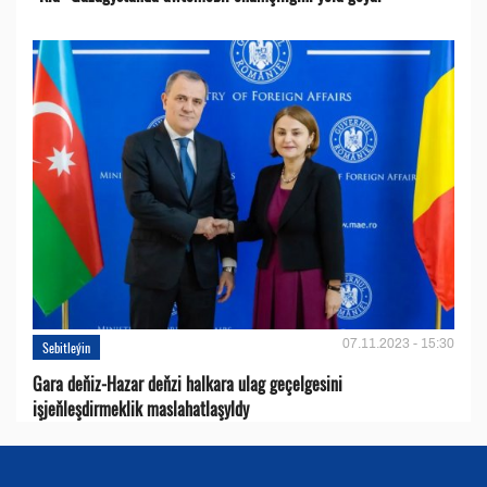
07.11.2023 - 15:30
Sebitleýin
Gara deňiz-Hazar deňzi halkara ulag geçelgesini
işjeňleşdirmeklik maslahatlaşyldy