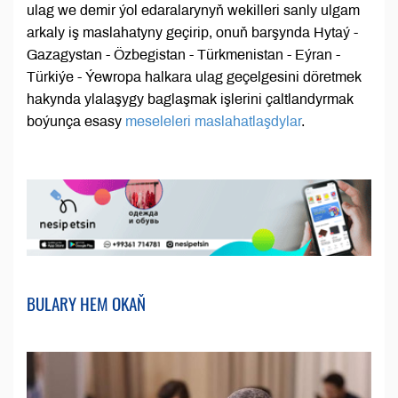
ulag we demir ýol edaralarynyň wekilleri sanly ulgam
arkaly iş maslahatyny geçirip, onuň barşynda Hytaý -
Gazagystan - Özbegistan - Türkmenistan - Eýran -
Türkiýe - Ýewropa halkara ulag geçelgesini döretmek
hakynda ylalaşygy baglaşmak işlerini çaltlandyrmak
boýunça esasy
meseleleri maslahatlaşdylar
.
BULARY HEM OKAŇ