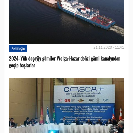
21.11.2023 - 11:41
Sebitleýin
2024: Ýük daşaýjy gämiler Wolga-Hazar deňzi gämi kanalyndan
geçip başlarlar