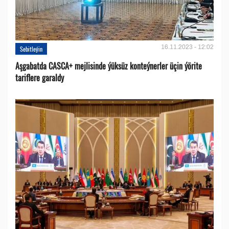
16.11.2023 - 12:02
Sebitleýin
Aşgabatda CASCA+ mejlisinde ýüksüz konteýnerler üçin ýörite
tariflere garaldy