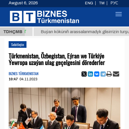
Awgust 6, 2026
ENG
TM
РУС
Toggl
navig
,8 ТМТ
TDHÇMB
Buýan köküniň arassalanmadyk glisirrizin turşusy (t.)
Sebitleýin
Türkmenistan, Özbegistan, Eýran we Türkiýe
Ýewropa uzaýan ulag geçelgesini dörederler
BIZNES TÜRKMENISTAN
10:47
04.11.2023