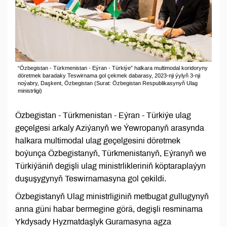
“Özbegistan - Türkmenistan - Eýran - Türkiýe” halkara multimodal koridoryny
döretmek baradaky Teswirnama gol çekmek dabarasy, 2023-nji ýylyň 3-nji
noýabry, Daşkent, Özbegistan (Surat: Özbegistan Respublikasynyň Ulag
ministrligi)
Özbegistan - Türkmenistan - Eýran - Türkiýe ulag
geçelgesi arkaly Aziýanyň we Ýewropanyň arasynda
halkara multimodal ulag geçelgesini döretmek
boýunça Özbegistanyň, Türkmenistanyň, Eýranyň we
Türkiýäniň degişli ulag ministrlikleriniň köptaraplaýyn
duşuşygynyň Teswirnamasyna gol çekildi.
Özbegistanyň Ulag ministrliginiň metbugat gullugynyň
anna güni habar bermegine görä, degişli resminama
Ykdysady Hyzmatdaşlyk Guramasyna agza