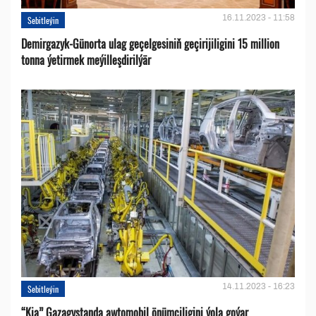
16.11.2023 - 11:58
Sebitleýin
Demirgazyk-Günorta ulag geçelgesiniň geçirijiligini 15 million
tonna ýetirmek meýilleşdirilýär
14.11.2023 - 16:23
Sebitleýin
“Kia” Gazagystanda awtomobil önümçiligini ýola goýar