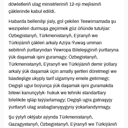
döwletleriň ulag ministrleriniň 12-nji mejlisiniň
çäklerinde kabul edildi.
Habarda bellenilşi ýaly, gol çekilen Teswirnamada şu
wezipeleri durmuşa geçirmek göz öňünde tutulýar:
Özbegistanyň, Türkmenistanyň, Eýranyň we
Türkiýäniň çäkleri arkaly Aziýa-Ýuwaş umman
sebitiniň ýurtlaryndan Ýewropa Bileleşiginiň ýurtlaryna
ýük daşamak işini guramagy; Özbegistanyň,
Türkmenistanyň, Eýranyň we Türkiýäniň demir ýollary
arkaly ýük daşamak üçin amatly şertleri döretmegi we
bäsdeşlige ukyply tarif ulgamyny emele getirmegi;
Degişli ugur boýunça ýük daşamak işini guramakda
bitewi kanunçylyk- hukuk we tehniki standartlary
bilelikde işläp taýýarlamagy; Degişli ugra gatnaşyjy
ýurtlaryň ulag arabaglanyşygyny ýokarlandyrmagy.
Şu ýylyň oktýabr aýynda Türkmenistanyň,
Gazagystanyň, Özbegistanyň, Eýranyň we Türkiýäniň