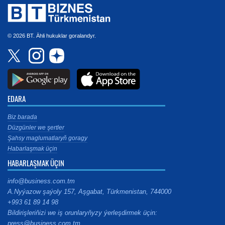
© 2026 BT. Ähli hukuklar goralandyr.
EDARA
Biz barada
Düzgünler we şertler
Şahsy maglumatlaryň goragy
Habarlaşmak üçin
HABARLAŞMAK ÜÇIN
info@business.com.tm
A.Nyýazow şaýoly 157, Aşgabat, Türkmenistan, 744000
+993 61 89 14 98
Bildirişleriňizi we iş orunlaryňyzy ýerleşdirmek üçin:
press@business.com.tm