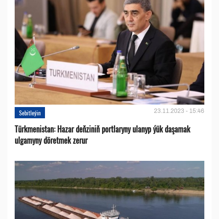
23.11.2023 - 15:46
Sebitleýin
Türkmenistan: Hazar deňziniň portlaryny ulanyp ýük daşamak
ulgamyny döretmek zerur