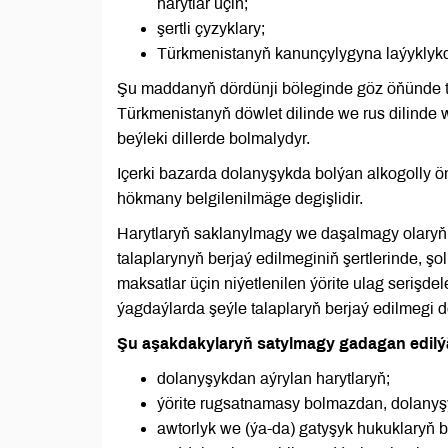
harytlar üçin;
şertli çyzyklary;
Türkmenistanyň kanunçylygyna laýyklykd
Şu maddanyň dördünji böleginde göz öňünde tut
Türkmenistanyň döwlet dilinde we rus dilinde w
beýleki dillerde bolmalydyr.
Içerki bazarda dolanyşykda bolýan alkogolly 
hökmany belgilenilmäge degişlidir.
Harytlaryň saklanylmagy we daşalmagy olaryň 
talaplarynyň berjaý edilmeginiň şertlerinde, ş
maksatlar üçin niýetlenilen ýörite ulag serişd
ýagdaýlarda şeýle talaplaryň berjaý edilmegi d
Şu aşakdakylaryň satylmagy gadagan edilý
dolanyşykdan aýrylan harytlaryň;
ýörite rugsatnamasy bolmazdan, dolanyşy
awtorlyk we (ýa-da) gatyşyk hukuklaryň 