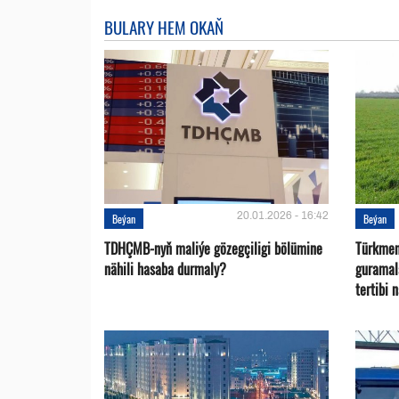
BULARY HEM OKAŇ
20.01.2026 - 16:42
Beýan
Beýan
TDHÇMB-nyň maliýe gözegçiligi bölümine
Türkmen
nähili hasaba durmaly?
guramal
tertibi 