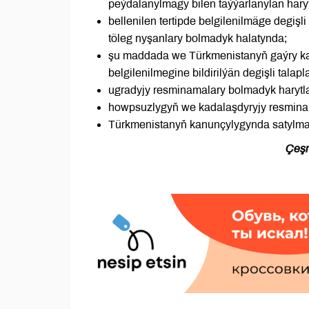
peýdalanylmagy bilen taýýarlanylan haryt
bellenilen tertipde belgilenilmäge degişl
töleg nyşanlary bolmadyk halatynda;
şu maddada we Türkmenistanyň gaýry kad
belgilenilmegine bildirilýän degişli talap
ugradyjy resminamalary bolmadyk harytl
howpsuzlygyň we kadalaşdyryjy resminama
Türkmenistanyň kanunçylygynda satylmag
Çeşm