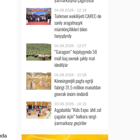
ýarmarkasyna çagyrylýar
04.08.2026 - 12:18
Türkmen wekiliýeti CAREC-de
sanly aragatnaşyk
mümkinçilikleri bilen
tanyşdyrdy
04.08.2026 - 12:07
“Garagum” hojalygynda 58
müň baş ownuk şahly mal
idedilýär
04.08.2026 - 10:28
Köneürgenjiň pagta egriji
fabrigi 31,5 million manatdan
gowrak önüm öndürdi
03.08.2026 - 16:15
Aşgabatda “Kids Expo: ähli zat
çagalar üçin” halkara sergi-
ýarmarkasy geçiriler
nda