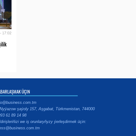
- 17:02
ilik
ABARLAŞMAK ÜÇIN
fo@business.com.tm
Nyýazow şaýoly 157, Aşgabat, Türkmenistan, 744000
93 61 89 14 98
ldirişleriňizi we iş orunlaryňyzy ýerleşdirmek üçin:
ess@business.com.tm