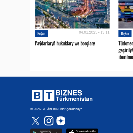
04.01.2025 - 13:11
Beýan
Beýan
Paýdarlaryň hukuklary we bоrçlary
Türkmen
geçirilý
iberilme
© 2026 BT. Ähli hukuklar goralandyr.