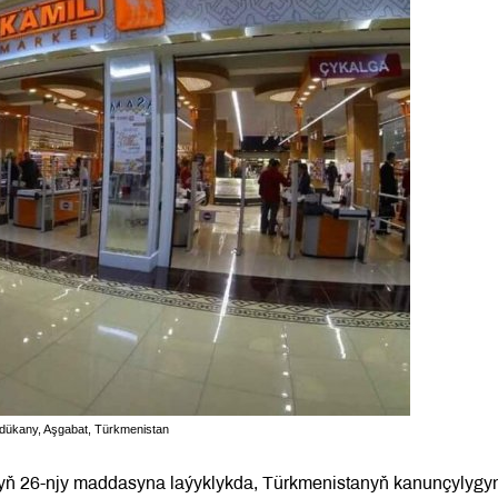
 dükany, Aşgabat, Türkmenistan
yň 26-njy maddasyna laýyklykda, Türkmenistanyň kanunçylygy