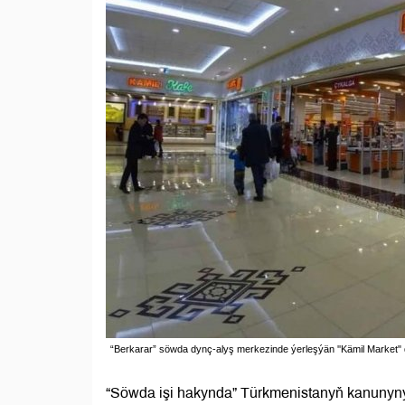
“Berkarar” söwda dynç-alyş merkezinde ýerleşýän ''Kämil Market"
“Söwda işi hakynda” Türkmenistanyň kanunyn