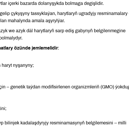
rytlar içerki bazarda dolanyşykda bolmaga degişlidir.
 gelip çykyşyny tassyklaýan, harytlaryň ugradyjy resminamalary
bolan mahalynda amala aşyrylýar.
azyk we azyk däl harytlaryň sarp ediş gabynyň belgilenmegine
 bolmalydyr.
atlary özünde jemlemelidir
:
ň haryt nyşanyny;
üçin – genetik taýdan modifisirlenen organizmleriň (GMO) ýokdu
ini;
p bilinjek kadalaşdyryjy resminamasynyň belgilemesini – milli