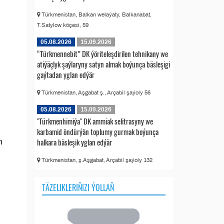
Türkmenistan, Balkan welaýaty, Balkanabat,
T.Satylow köçesi, 59
05.08.2026
15.09.2026
“Türkmennebit” DK ýöriteleşdirilen tehnikany we
atiýäçlyk şaýlaryny satyn almak boýunça bäsleşigi
gaýtadan yglan edýär
Türkmenistan, Aşgabat ş., Arçabil şaýoly 56
05.08.2026
15.09.2026
"Türkmenhimiýa" DK ammiak selitrasyny we
karbamid öndürýän toplumy gurmak boýunça
halkara bäsleşik yglan edýär
n
Türkmenistan, ş.Aşgabat, Arçabil şaýoly 132
TÄZELIKLERIŇIZI ÝOLLAŇ