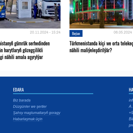
20.11.2024 - 15:24
06.05.2024 
Beýan
istanyň gümrük serhedinden
Türkmenistanda kiçi we orta telekeç
än harytlaryň gözegçilikli
nähili maliýeleşdirilýär?
gi nähili amala aşyrylýar
EDARA
H
in
Biz barada
A.
Düzgünler we şertler
+9
Şahsy maglumatlaryň goragy
Bi
Habarlaşmak üçin
pr