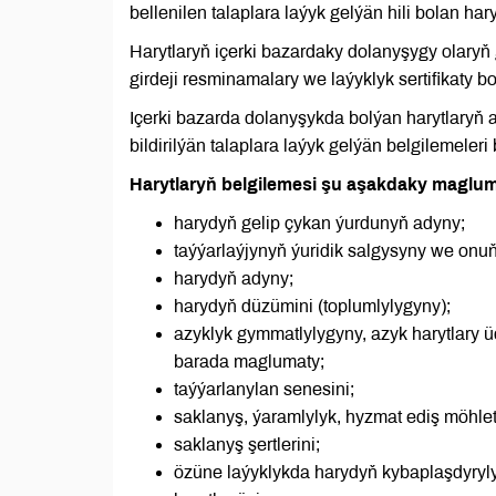
bellenilen talaplara laýyk gelýän hili bolan ha
Harytlaryň içerki bazardaky dolanyşygy olaryň
girdeji resminamalary we laýyklyk sertifikaty 
Içerki bazarda dolanyşykda bolýan harytlaryň 
bildirilýän talaplara laýyk gelýän belgilemeleri
Harytlaryň belgilemesi şu aşakdaky maglum
harydyň gelip çykan ýurdunyň adyny;
taýýarlaýjynyň ýuridik salgysyny we onu
harydyň adyny;
harydyň düzümini (toplumlylygyny);
azyklyk gymmatlylygyny, azyk harytlary 
barada maglumaty;
taýýarlanylan senesini;
saklanyş, ýaramlylyk, hyzmat ediş möhlet
saklanyş şertlerini;
özüne laýyklykda harydyň kybaplaşdyryly