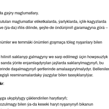
a gaýry maglumatlary.
ulan maglumatlar etiketkalarda, ýarlyklarda, içlik-kagyzlarda
e (ýa-da) iňlis dilinde, şeýle-de öndürijiniň garamagyna görä –
önümler we temmäki önümleri goşmaça töleg nyşanlary bilen
hiliniň saklanyp galmagyny we sarp edilmegi üçin howpsuzlyk
ol sanda ýörite enjamlaşdyrylan jaýlarda saklanylmagynyň, bu
elerinde daşalmagynyň şertlerinde amalaaşyrylmalydyr. Bellenile
egişli resminamalardaky ýazgylar bilen tassyklanylýar.
är
:
ga ukyplylygy çäklendirilen harytlaryň;
bozulmagy bilen ýa-da keseki haryt nyşanynyň bikanun