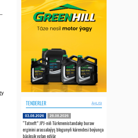
 –
gy
TENDERLER
ÄHLISI
03.08.2026
28.08.2026
“Tatneft” JPJ-niň Türkmenistandaky buraw
erginini arassalaýyş blogunyň kärendesi boýunça
bäsleşik yglan edýär