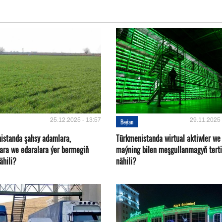
25.12.2025 - 13:57
29.11.2025 
Beýan
istanda şahsy adamlara,
Türkmenistanda wirtual aktiwler we
ara we edaralara ýer bermegiň
maýning bilen meşgullanmagyň terti
nähili?
nähili?