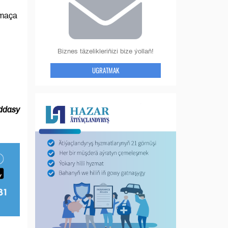
şmaça
Biznes täzelikleriňizi bize ýollaň!
UGRATMAK
ddasy