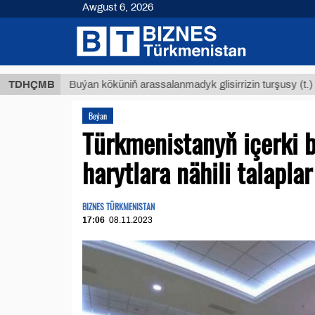
Awgust 6, 2026
$12935
TDHÇMB
Buýan köküniň arassalanmadyk glisirrizin turşusy (t.)
Beýan
Türkmenistanyň içerki 
harytlara nähili talaplar
BIZNES TÜRKMENISTAN
17:06
08.11.2023