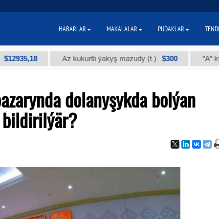
HABARLAR
MAKALALAR
PUDAKLAR
TEND
,18
$300
Az kükürtli ýakyş mazudy (t.)
"А" kysymly te
bazarynda dolanyşykda bolýan
 bildirilýär?