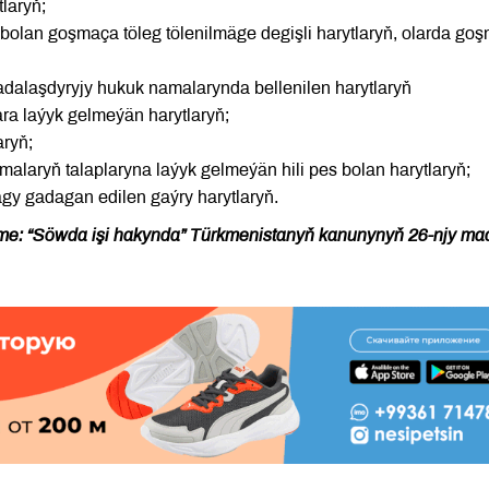
laryň;
i bolan goşmaça töleg tölenilmäge degişli harytlaryň, olarda go
alaşdyryjy hukuk namalarynda bellenilen harytlaryň
lara laýyk gelmeýän harytlaryň;
aryň;
laryň talaplaryna laýyk gelmeýän hili pes bolan harytlaryň;
y gadagan edilen gaýry harytlaryň.
e: “Söwda işi hakynda” Türkmenistanyň kanunynyň 26-njy ma