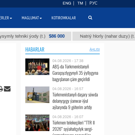
ENG
TM
РУС
ERLER
MAGLUMAT
KOTIROWKALAR
$86 000
$40
hniki ýody (t.)
Natriý hlorly (nahar duzy) (t.)
HABARLAR
ÄHLISI
04.08.2026 - 17:38
ABŞ-da Türkmenistanyň
Garaşsyzlygynyň 35 ýyllygyna
bagyşlanan çäre geçirildi
04.08.2026 - 16:57
Türkmenistanyň daşary söwda
dolanyşygy ýanwar-iýul
aýlarynda 9 göterim artdy
04.08.2026 - 16:07
Türkmen telekeçileri “TTR II
2026” syýahatçylyk sergi-