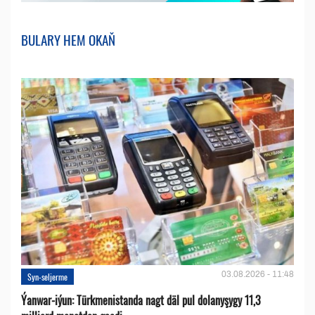
BULARY HEM OKAŇ
03.08.2026 - 11:48
Syn-seljerme
Ýanwar-iýun: Türkmenistanda nagt däl pul dolanyşygy 11,3