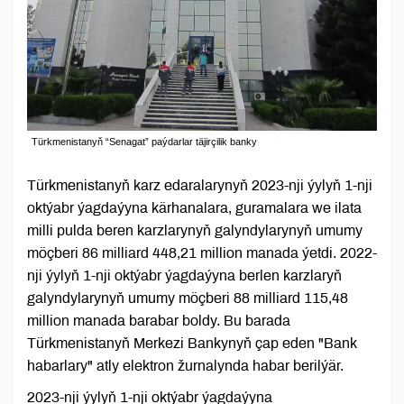
Türkmenistanyň “Senagat” paýdarlar täjirçilik banky
Türkmenistanyň karz edaralarynyň 2023-nji ýylyň 1-nji
oktýabr ýagdaýyna kärhanalara, guramalara we ilata
milli pulda beren karzlarynyň galyndylarynyň umumy
möçberi 86 milliard 448,21 million manada ýetdi. 2022-
nji ýylyň 1-nji oktýabr ýagdaýyna berlen karzlaryň
galyndylarynyň umumy möçberi 88 milliard 115,48
million manada barabar boldy. Bu barada
Türkmenistanyň Merkezi Bankynyň çap eden "Bank
habarlary" atly elektron žurnalynda habar berilýär.
2023-nji ýylyň 1-nji oktýabr ýagdaýyna