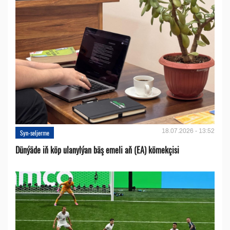
18.07.2026 - 13:52
Syn-seljerme
Dünýäde iň köp ulanylýan bäş emeli aň (EA) kömekçisi