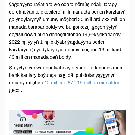
ýagdaýyna raýatlara we edara görnüşindäki tarapy
döretmeýän telekeçilere milli manatda berlen karzlaryň
galyndylarynyň umumy möçberi 20 milliard 732 million
manada barabar boldy we bu görkeziji geçen ýylyň
degişli döwri bilen deňeşdirilende 14,9% ýokarlandy.
2022-nji ýylyň 1-nji oktýabr ýagdaýyna berlen
karzlaryň galyndylarynyň umumy möçberi 18 milliard
40 million manada deň boldy.
Şu ýylyň ýanwar-sentýabr aýlarynda Türkmenistanda
bank kartlary boýunça nagt däl pul dolanyşygynyň
umumy möçberi
12 milliard 874,15 million manatdan
geçdi.