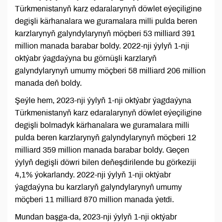
Türkmenistanyň karz edaralarynyň döwlet eýeçiligine
degişli kärhanalara we guramalara milli pulda beren
karzlarynyň galyndylarynyň möçberi 53 milliard 391
million manada barabar boldy. 2022-nji ýylyň 1-nji
oktýabr ýagdaýyna bu görnüşli karzlaryň
galyndylarynyň umumy möçberi 58 milliard 206 million
manada deň boldy.
Şeýle hem, 2023-nji ýylyň 1-nji oktýabr ýagdaýyna
Türkmenistanyň karz edaralarynyň döwlet eýeçiligine
degişli bolmadyk kärhanalara we guramalara milli
pulda beren karzlarynyň galyndylarynyň möçberi 12
milliard 359 million manada barabar boldy. Geçen
ýylyň degişli döwri bilen deňeşdirilende bu görkeziji
4,1% ýokarlandy. 2022-nji ýylyň 1-nji oktýabr
ýagdaýyna bu karzlaryň galyndylarynyň umumy
möçberi 11 milliard 870 million manada ýetdi.
Mundan başga-da, 2023-nji ýylyň 1-nji oktýabr