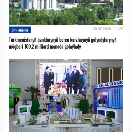
09.07.2026 - 11:22
Syn-seljerme
Türkmenistanyň banklarynyň beren karzlarynyň galyndylarynyň
möçberi 100,2 milliard manada golaýlady