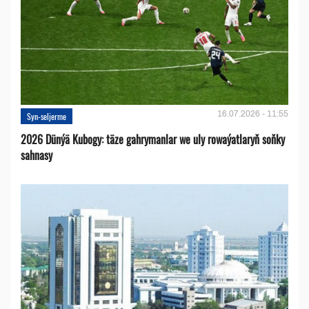
16.07.2026 - 11:55
Syn-seljerme
2026 Dünýä Kubogy: täze gahrymanlar we uly rowaýatlaryň soňky
sahnasy