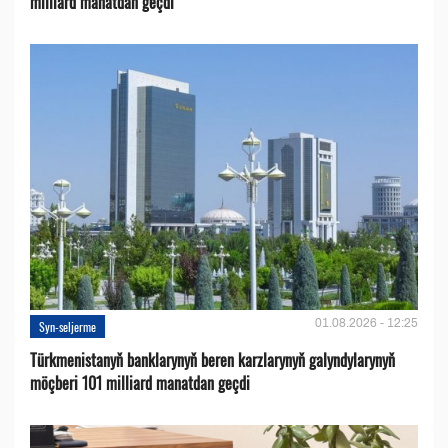
milliard manatdan geçdi
01.08.2026 - 12:25
Syn-seljerme
Türkmenistanyň banklarynyň beren karzlarynyň galyndylarynyň
möçberi 101 milliard manatdan geçdi