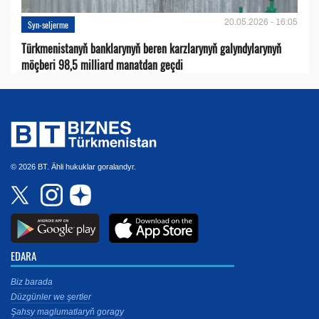
20.05.2026 - 16:05
Syn-seljerme
Türkmenistanyň banklarynyň beren karzlarynyň galyndylarynyň
möçberi 98,5 milliard manatdan geçdi
© 2026 BT. Ähli hukuklar goralandyr.
EDARA
Biz barada
Düzgünler we şertler
Şahsy maglumatlaryň goragy