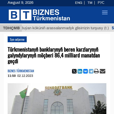
Awgust 9, 2026
ENG
TM
РУС
Toggl
navig
$12935,
TDHÇMB
Buýan köküniň arassalanmadyk glisirrizin turşusy (t.)
Syn-seljerme
Türkmenistanyň banklarynyň beren karzlarynyň
galyndylarynyň möçberi 86,4 milliard manatdan
geçdi
BIZNES TÜRKMENISTAN
11:50
02.12.2023