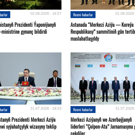
02.08.2026 - 16:57
01.08.2026 
barlar
Resmi habarlar
istanyň Prezidenti Ýaponiýanyň
Astanada “Merkezi Aziýa — Koreýa
ministrine gynanç bildirdi
Respublikasy” sammitiniň gün tertib
maslahatlaşyldy
31.07.2026 - 19:23
31.07.2026 
barlar
Resmi habarlar
stanyň Prezidenti Merkezi Aziýa
Merkezi Aziýanyň we Azerbaýjanyň
ewi syýahatçylyk wizasyny teklip
liderleri “Çolpon-Ata” Jarnamasyna 
çekdiler