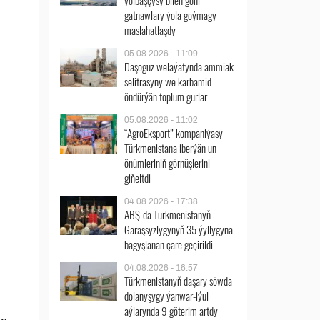
ýolbaşçysy bilen göni
gatnawlary ýola goýmagy
maslahatlaşdy
05.08.2026 - 11:09
Daşoguz welaýatynda ammiak
selitrasyny we karbamid
öndürýän toplum gurlar
05.08.2026 - 11:02
“AgroEksport” kompaniýasy
Türkmenistana iberýän un
önümleriniň görnüşlerini
giňeltdi
04.08.2026 - 17:38
ABŞ-da Türkmenistanyň
Garaşsyzlygynyň 35 ýyllygyna
bagyşlanan çäre geçirildi
04.08.2026 - 16:57
Türkmenistanyň daşary söwda
dolanyşygy ýanwar-iýul
aýlarynda 9 göterim artdy