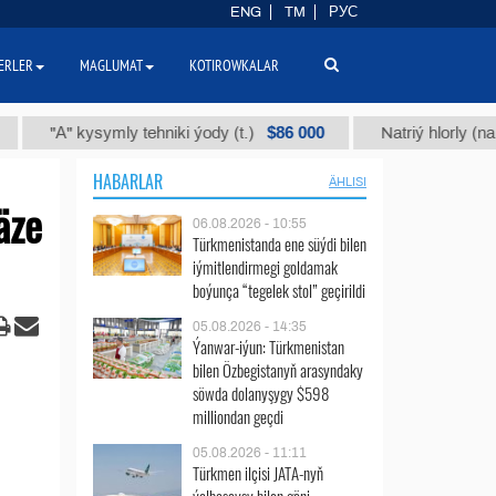
ENG
TM
РУС
ERLER
MAGLUMAT
KOTIROWKALAR
$86 000
А" kysymly tehniki ýody (t.)
Natriý hlorly (nahar duzy
HABARLAR
ÄHLISI
äze
06.08.2026 - 10:55
Türkmenistanda ene süýdi bilen
iýmitlendirmegi goldamak
boýunça “tegelek stol” geçirildi
05.08.2026 - 14:35
Ýanwar-iýun: Türkmenistan
bilen Özbegistanyň arasyndaky
söwda dolanyşygy $598
milliondan geçdi
05.08.2026 - 11:11
Türkmen ilçisi JATA-nyň