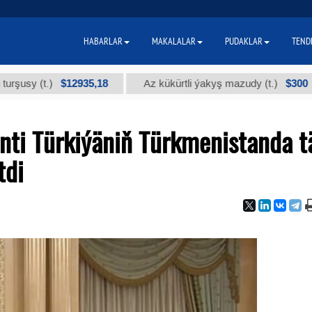
HABARLAR
MAKALALAR
PUDAKLAR
TEND
$12935,18
$300
(t.)
Az kükürtli ýakyş mazudy (t.)
"
nti Türkiýäniň Türkmenistanda t
tdi