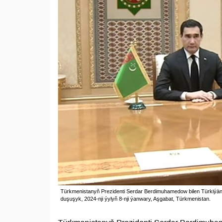
Türkmenistanyň Prezidenti Serdar Berdimuhamedow bilen Türkiýäni
duşuşyk, 2024-nji ýylyň 8-nji ýanwary, Aşgabat, Türkmenistan.