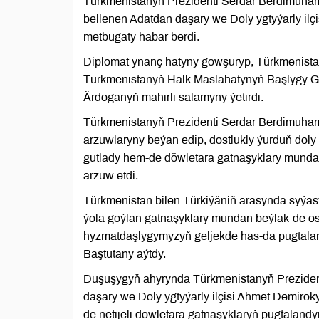
Türkmenistanyň Prezidenti Serdar Berdimuha
bellenen Adatdan daşary we Doly ygtyýarly ilç
metbugaty habar berdi.
Diplomat ynanç hatyny gowşuryp, Türkmenistan
Türkmenistanyň Halk Maslahatynyň Başlygy G
Ärdoganyň mähirli salamyny ýetirdi.
Türkmenistanyň Prezidenti Serdar Berdimuham
arzuwlaryny beýan edip, dostlukly ýurduň doly y
gutlady hem-de döwletara gatnaşyklary mundan 
arzuw etdi.
Türkmenistan bilen Türkiýäniň arasynda syýa
ýola goýlan gatnaşyklary mundan beýläk-de ö
hyzmatdaşlygymyzyň geljekde has-da pugtalan
Baştutany aýtdy.
Duşuşygyň ahyrynda Türkmenistanyň Prezide
daşary we Doly ygtyýarly ilçisi Ahmet Demiro
de netijeli döwletara gatnaşyklaryň pugtaland