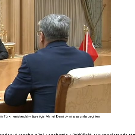
ň Türkmenistandaky täze ilçisi Ahmet Demirokyň arasynda geçirilen