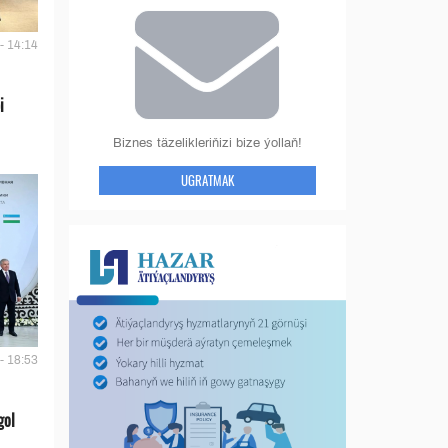
- 14:14
i
Biznes täzelikleriňizi bize ýollaň!
UGRATMAK
- 18:53
gol