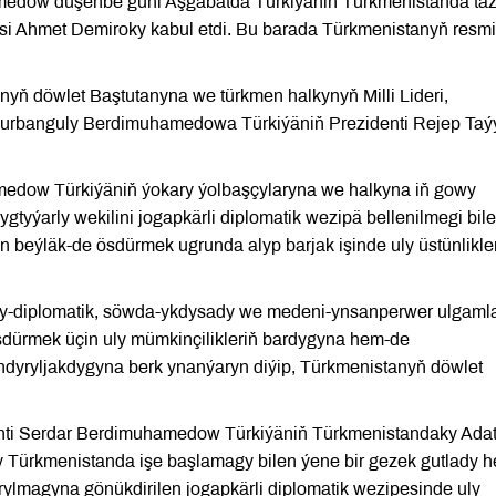
medow duşenbe güni Aşgabatda Türkiýäniň Türkmenistanda tä
isi Ahmet Demiroky kabul etdi. Bu barada Türkmenistanyň resmi
yň döwlet Baştutanyna we türkmen halkynyň Milli Lideri,
urbanguly Berdimuhamedowa Türkiýäniň Prezidenti Rejep Taý
edow Türkiýäniň ýokary ýolbaşçylaryna we halkyna iň gowy
gtyýarly wekilini jogapkärli diplomatik wezipä bellenilmegi bil
beýläk-de ösdürmek ugrunda alyp barjak işinde uly üstünlikler
sy-diplomatik, söwda-ykdysady we medeni-ynsanperwer ulgaml
sdürmek üçin uly mümkinçilikleriň bardygyna hem-de
dyryljakdygyna berk ynanýaryn diýip, Türkmenistanyň döwlet
nti Serdar Berdimuhamedow Türkiýäniň Türkmenistandaky Ada
ky Türkmenistanda işe başlamagy bilen ýene bir gezek gutlady 
yrylmagyna gönükdirilen jogapkärli diplomatik wezipesinde uly