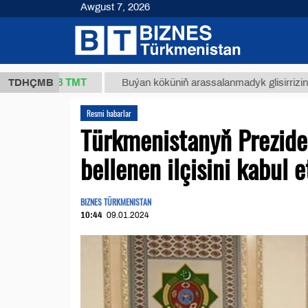
Awgust 7, 2026
37,8 ТМТ
)
TDHÇMB
Buýan köküniň arassalanmadyk glisirrizin turşusy 
Resmi habarlar
Türkmenistanyň Prezide
bellenen ilçisini kabul e
BIZNES TÜRKMENISTAN
10:44
09.01.2024