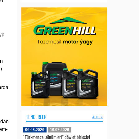
ze
yp
en
i
arda
TENDERLER
ÄHLISI
tdan
hem-
06.08.2026
16.09.2026
“Türkmengallaönümleri” döwlet birleşigi