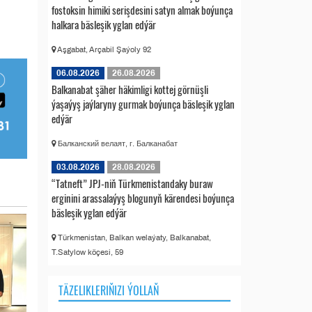
fostoksin himiki serişdesini satyn almak boýunça
halkara bäsleşik yglan edýär
Aşgabat, Arçabil Şaýoly 92
06.08.2026
26.08.2026
Balkanabat şäher häkimligi kottej görnüşli
ýaşaýyş jaýlaryny gurmak boýunça bäsleşik yglan
edýär
Балканский велаят, г. Балканабат
03.08.2026
28.08.2026
“Tatneft” JPJ-niň Türkmenistandaky buraw
erginini arassalaýyş blogunyň kärendesi boýunça
bäsleşik yglan edýär
Türkmenistan, Balkan welaýaty, Balkanabat,
T.Satylow köçesi, 59
TÄZELIKLERIŇIZI ÝOLLAŇ