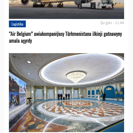
Şu gün - 11:46
Logistika
“Air Belgium” awiakompaniýasy Türkmenistana ilkinji gatnawyny
amala aşyrdy