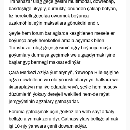
Transhazar ulag geçelgesini multimodal, döwrebap,
bäsdeşlige ukyply, durnukly, öňünden çaklap bolýan,
tiz hereketli geçelgä öwürmek boýunça
uzakmöhletleýin maksatlara gönükdirilendir.
Şeýle hem forum barlaglarda kesgitlenen meseleler
boýunça anyk hereketleri amala aşyrmak bilen
Transhazar ulag geçelgesiniň ugry boýunça maýa
goýumlary durmuşa geçirmek we utgaşdyrmak işine
başlangyç bermegi maksat edinýär
Çärä Merkezi Aziýa ýurtlarynyň, Ýewropa Bileleşigine
agza döwletleriň we olaryň institutlarynyň, halkara we
ikitaraplaýyn maliýe edaralarynyň, şeýle hem hususy
düzümleriň ýokary derejeli wekilleri hem-de raýat
jemgyýetiniň agzalary gatnaşarlar.
Foruma gatnaşmak üçin görkezilen web-saýt arkaly
bellige alynmak zerurdyr. Gatnaşyjylary bellige almak
işi 10-njy ýanwara çenli dowam edýär.