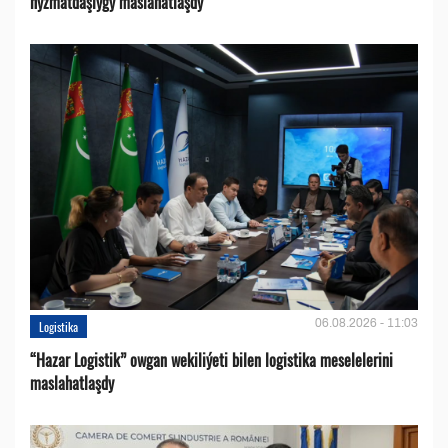
hyzmatdaşlygy maslahatlaşdy
06.08.2026 - 11:03
Logistika
“Hazar Logistik” owgan wekiliýeti bilen logistika meselelerini
maslahatlaşdy