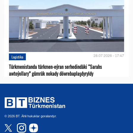
28.07.2026 - 17:47
Logistika
Türkmenistanda türkmen-eýran serhedindäki “Sarahs
awtoýollary” gümrük nokady döwrebaplaşdyryldy
© 2026 BT. Ähli hukuklar goralandyr.