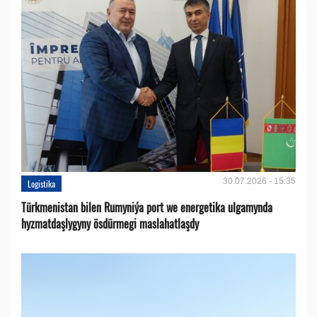
30.07.2026 - 15:35
Logistika
Türkmenistan bilen Rumyniýa port we energetika ulgamynda
hyzmatdaşlygyny ösdürmegi maslahatlaşdy