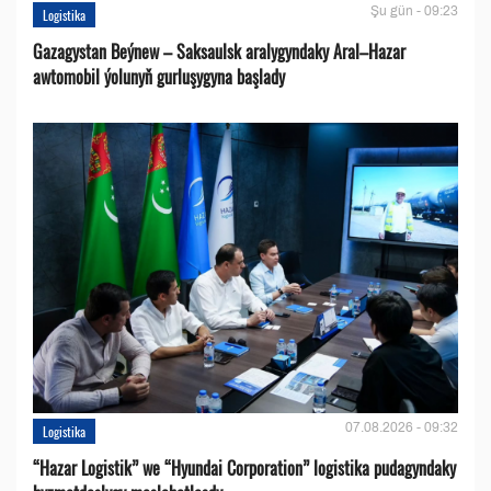
Şu gün - 09:23
Logistika
Gazagystan Beýnew – Saksaulsk aralygyndaky Aral–Hazar
awtomobil ýolunyň gurluşygyna başlady
07.08.2026 - 09:32
Logistika
“Hazar Logistik” we “Hyundai Corporation” logistika pudagyndaky