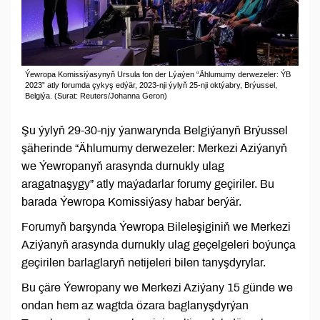
Ýewropa Komissiýasynyň Ursula fon der Lýaýen “Ählumumy derwezeler: ÝB
2023” atly forumda çykyş edýär, 2023-nji ýylyň 25-nji oktýabry, Brýussel,
Belgiýa. (Surat: Reuters/Johanna Geron)
Şu ýylyň 29-30-njy ýanwarynda Belgiýanyň Brýussel
şäherinde “Ählumumy derwezeler: Merkezi Aziýanyň
we Ýewropanyň arasynda durnukly ulag
aragatnaşygy” atly maýadarlar forumy geçiriler. Bu
barada Ýewropa Komissiýasy habar berýär.
Forumyň barşynda Ýewropa Bileleşiginiň we Merkezi
Aziýanyň arasynda durnukly ulag geçelgeleri boýunça
geçirilen barlaglaryň netijeleri bilen tanyşdyrylar.
Bu çäre Ýewropany we Merkezi Aziýany 15 günde we
ondan hem az wagtda özara baglanyşdyrýan