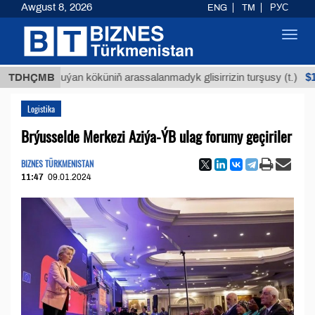
Awgust 8, 2026
ENG
TM
РУС
Toggl
navig
$12935,1
TDHÇMB
Buýan köküniň arassalanmadyk glisirrizin turşusy (t.)
Logistika
Brýusselde Merkezi Aziýa-ÝB ulag forumy geçiriler
BIZNES TÜRKMENISTAN
11:47
09.01.2024