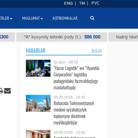
ENG
TM
РУС
ERLER
MAGLUMAT
KOTIROWKALAR
$86 000
"А" kysymly tehniki ýody (t.)
Natriý hlorly (nahar
HABARLAR
ÄHLISI
Şu gün - 09:32
“Hazar Logistik” we “Hyundai
Corporation” logistika
pudagyndaky hyzmatdaşlygy
maslahatlaşdy
06.08.2026 - 16:30
Buharada Türkmenistanyň
medeni-syýahatçylyk
toplumyny döretmek
meýilleşdirilýär
06.08.2026 - 13:50