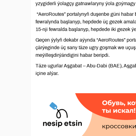
yzygiderli ýolagçy gatnawlaryny ýola goýmagy 
“AeroRoutes” portalynyň duşenbe güni habar b
fewralynda başlanyp, hepdede üç gezek amala
15-nji fewralda başlanyp, hepdede iki gezek ýer
Geçen ýylyň dekabr aýynda “AeroRoutes” porta
çärýeginde üç sany täze ugry goşmak we uçuşl
meýilleşdirýändigini habar beripdi.
Täze ugurlar Aşgabat – Abu-Dabi (BAE), Aşgab
içine alýar.