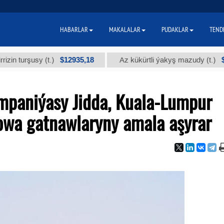
HABARLAR
MAKALALAR
PUDAKLAR
TEND
$12935,18
$300
rşusy (t.)
Az kükürtli ýakyş mazudy (t.)
mpaniýasy Jidda, Kuala-Lumpur
howa gatnawlaryny amala aşyrar