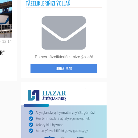
TÄZELIKLERIŇIZI ÝOLLAŇ
- 12:14
IR”
Biznes täzelikleriňizi bize ýollaň!
UGRATMAK