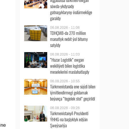
Aşgabatda türkmen-owgan
söwda-ykdysady
gatnaşyklaryny ösdürmeklige
garaldy
06.08.2026 - 11:06
TDHÇMB-da 270 million
manatlyk nebit ýol bitumy
satyldy
06.08.2026 - 11:03
“Hazar Logistik” owgan
wekiliýeti bilen logistika
meselelerini maslahatlaşdy
06.08.2026 - 10:55
Türkmenistanda ene süýdi bilen
iýmitlendirmegi goldamak
boýunça “tegelek stol” geçirildi
06.08.2026 - 09:26
Türkmenistanyň Prezidenti
ÝHHG-na başlyklyk edýän
Şweýsariýa
ine