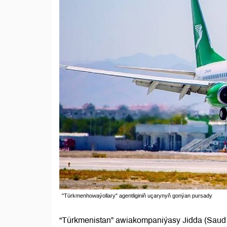
"Türkmenhowaýollary" agentliginiň uçarynyň gonýan pursady
“Türkmenistan” awiakompaniýasy Jidda (Saud 