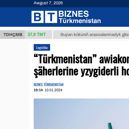
Awgust 7, 2026
37,8 ТМТ
 (kg.)
TDHÇMB
Buýan köküniň arassalanmadyk glisirrizin tu
Logistika
“Türkmenistan” awiako
şäherlerine yzygiderli 
BIZNES TÜRKMENISTAN
10:14
10.01.2024