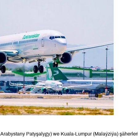
Arabystany Patyşalygy) we Kuala-Lumpur (Malaýziýa) şäherler