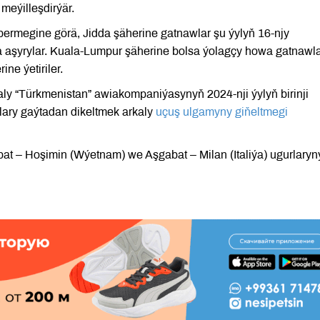
meýilleşdirýär.
ermegine görä, Jidda şäherine gatnawlar şu ýylyň 16-njy
 aşyrylar. Kuala-Lumpur şäherine bolsa ýolagçy howa gatnawl
ine ýetiriler.
ly “Türkmenistan” awiakompaniýasynyň 2024-nji ýylyň birinji
ary gaýtadan dikeltmek arkaly
uçuş ulgamyny giňeltmegi
at – Hoşimin (Wýetnam) we Aşgabat – Milan (Italiýa) ugurlaryn