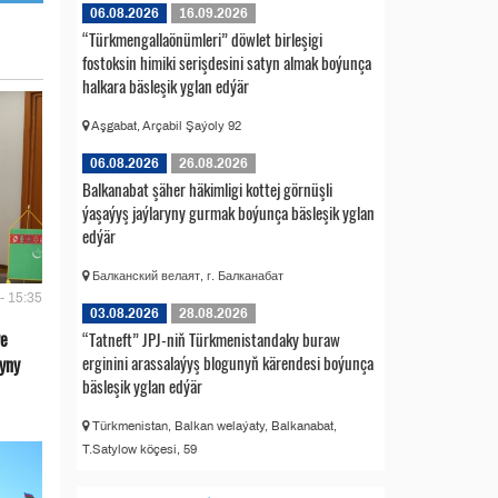
06.08.2026
16.09.2026
“Türkmengallaönümleri” döwlet birleşigi
fostoksin himiki serişdesini satyn almak boýunça
halkara bäsleşik yglan edýär
Aşgabat, Arçabil Şaýoly 92
06.08.2026
26.08.2026
Balkanabat şäher häkimligi kottej görnüşli
ýaşaýyş jaýlaryny gurmak boýunça bäsleşik yglan
edýär
Балканский велаят, г. Балканабат
- 15:35
03.08.2026
28.08.2026
we
“Tatneft” JPJ-niň Türkmenistandaky buraw
erginini arassalaýyş blogunyň kärendesi boýunça
yny
bäsleşik yglan edýär
Türkmenistan, Balkan welaýaty, Balkanabat,
T.Satylow köçesi, 59