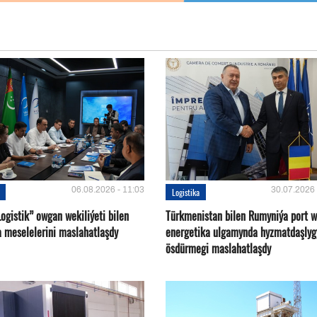
06.08.2026 - 11:03
30.07.2026 
Logistika
ogistik” owgan wekiliýeti bilen
Türkmenistan bilen Rumyniýa port 
a meselelerini maslahatlaşdy
energetika ulgamynda hyzmatdaşlyg
ösdürmegi maslahatlaşdy