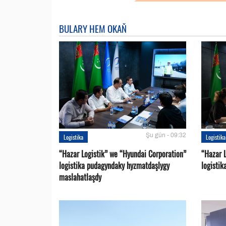
BULARY HEM OKAŇ
Şu gün - 09:32
Logistika
Logistika
“Hazar Logistik” we “Hyundai Corporation”
“Hazar L
logistika pudagyndaky hyzmatdaşlygy
logistik
maslahatlaşdy