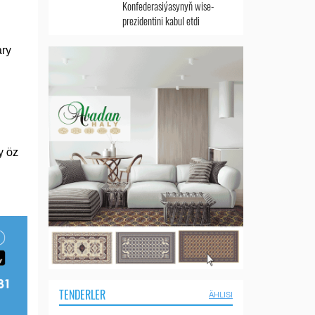
Konfederasiýasynyň wise-
prezidentini kabul etdi
ary
y öz
TENDERLER
ÄHLISI