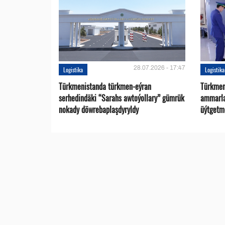
28.07.2026 - 17:47
Logistika
Logistika
Türkmenistanda türkmen-eýran
Türkmen
serhedindäki “Sarahs awtoýollary” gümrük
ammarlar
nokady döwrebaplaşdyryldy
üýtgetme