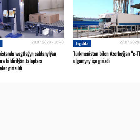
28.07.2026 - 16:40
27.07.2026 
Logistika
istanda wagtlaýyn saklanylýan
Türkmenistan bilen Azerbaýjan “e-T
a bildirilýän talaplara
ulgamyny işe girizdi
ler girizildi