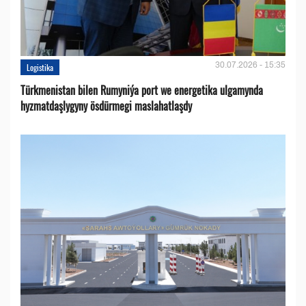
30.07.2026 - 15:35
Logistika
Türkmenistan bilen Rumyniýa port we energetika ulgamynda
hyzmatdaşlygyny ösdürmegi maslahatlaşdy