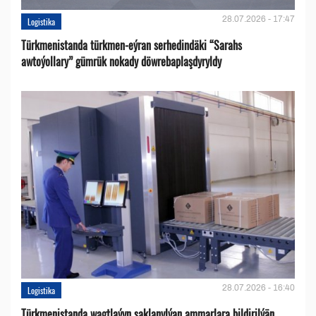
28.07.2026 - 17:47
Logistika
Türkmenistanda türkmen-eýran serhedindäki “Sarahs
awtoýollary” gümrük nokady döwrebaplaşdyryldy
28.07.2026 - 16:40
Logistika
Türkmenistanda wagtlaýyn saklanylýan ammarlara bildirilýän