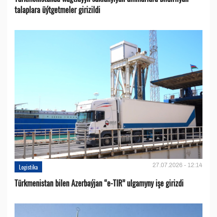
talaplara üýtgetmeler girizildi
27.07.2026 - 12:14
Logistika
Türkmenistan bilen Azerbaýjan “e-TIR” ulgamyny işe girizdi