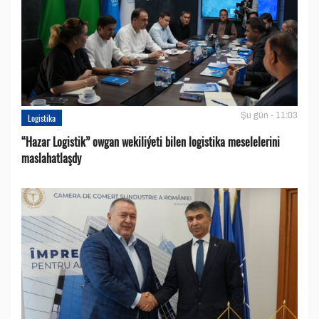
Şu gün - 11:03
Logistika
“Hazar Logistik” owgan wekiliýeti bilen logistika meselelerini
maslahatlaşdy