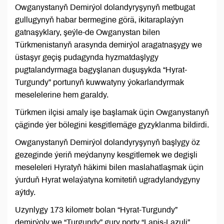
Owganystanyň Demirýol dolandyryşynyň metbugat
gullugynyň habar bermegine görä, ikitaraplaýyn
gatnaşyklary, şeýle-de Owganystan bilen
Türkmenistanyň arasynda demirýol aragatnaşygy we
üstaşyr geçiş pudagynda hyzmatdaşlygy
pugtalandyrmaga bagyşlanan duşuşykda “Hyrat-
Turgundy” portunyň kuwwatyny ýokarlandyrmak
meselelerine hem garaldy.
Türkmen ilçisi amaly işe başlamak üçin Owganystanyň
çäginde ýer bölegini kesgitlemäge gyzyklanma bildirdi.
Owganystanyň Demirýol dolandyryşynyň başlygy öz
gezeginde ýeriň meýdanyny kesgitlemek we degişli
meseleleri Hyratyň häkimi bilen maslahatlaşmak üçin
ýurduň Hyrat welaýatyna komitetiň ugradylandygyny
aýtdy.
Uzynlygy 173 kilometr bolan “Hyrat-Turgundy”
demirýoly we “Turgundy” gury porty “Lapis-Lazuli”