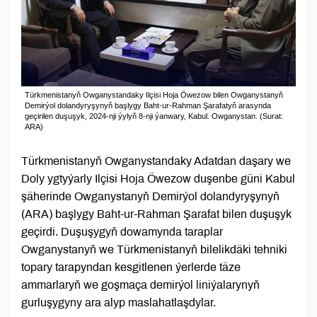
Türkmenistanyň Owganystandaky Ilçisi Hoja Öwezow bilen Owganystanyň
Demirýol dolandyryşynyň başlygy Baht-ur-Rahman Şarafatyň arasynda
geçirilen duşuşyk, 2024-nji ýylyň 8-nji ýanwary, Kabul. Owganystan. (Surat:
ARA)
Türkmenistanyň Owganystandaky Adatdan daşary we
Doly ygtyýarly Ilçisi Hoja Öwezow duşenbe güni Kabul
şäherinde Owganystanyň Demirýol dolandyryşynyň
(ARA) başlygy Baht-ur-Rahman Şarafat bilen duşuşyk
geçirdi. Duşuşygyň dowamynda taraplar
Owganystanyň we Türkmenistanyň bilelikdäki tehniki
topary tarapyndan kesgitlenen ýerlerde täze
ammarlaryň we goşmaça demirýol liniýalarynyň
gurluşygyny ara alyp maslahatlaşdylar.