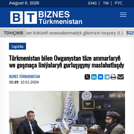
Awgust 6, 2026
ENG
TM
РУС
Toggl
navig
$12935,18
TDHÇMB
Buýan köküniň arassalanmadyk glisirrizin turşusy (t.)
Logistika
Türkmenistan bilen Owganystan täze ammarlaryň
we goşmaça liniýalaryň gurluşygyny maslahatlaşdy
BIZNES TÜRKMENISTAN
15:29
10.01.2024