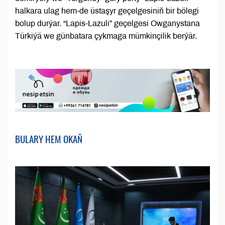
halkara ulag hem-de üstaşyr geçelgesiniň bir bölegi
bolup durýar. “Lapis-Lazuli” geçelgesi Owganystana
Türkiýä we günbatara çykmaga mümkinçilik berýär.
BULARY HEM OKAŇ