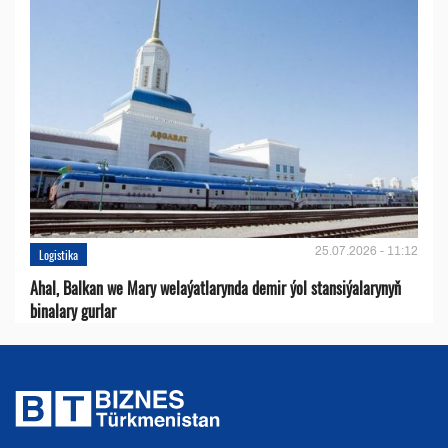
25.07.2026 - 11:12
Logistika
Ahal, Balkan we Mary welaýatlarynda demir ýol stansiýalarynyň
binalary gurlar