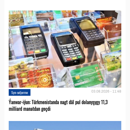
03.08.2026 - 11:48
Syn-seljerme
Ýanwar-iýun: Türkmenistanda nagt däl pul dolanyşygy 11,3
milliard manatdan geçdi