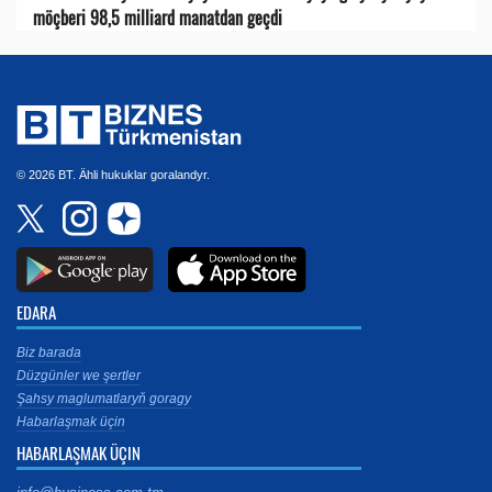
möçberi 98,5 milliard manatdan geçdi
© 2026 BT. Ähli hukuklar goralandyr.
EDARA
Biz barada
Düzgünler we şertler
Şahsy maglumatlaryň goragy
Habarlaşmak üçin
HABARLAŞMAK ÜÇIN