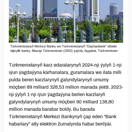
Türkmenistanyň Merkezi Banky we Türkmenistanyň "Daýhanbank" döwlet
täjirçilik banky, Bitarap Türkmenistan (2002) şaýoly, Aşgabat, Türkmenistan
Türkmenistanyň karz edaralarynyň 2024-nji ýylyň 1-nji
iýun ýagdaýyna kärhanalara, guramalara we ilata milli
pulda beren karzlarynyň galyndylarynyň umumy
möçberi 89 milliard 328,53 million manada ýetdi. 2023-
nji ýylyň 1-nji iýun ýagdaýyna berlen karzlaryň
galyndylarynyň umumy möçberi 90 milliard 138,80
million manada barabar boldy. Bu barada
Türkmenistanyň Merkezi Bankynyň çap eden “Bank
habarlary” atly elektron žurnalynda habar berilýär.