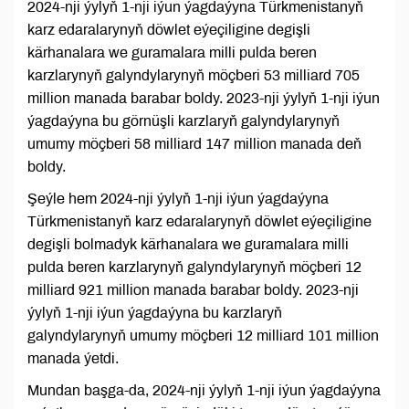
2024-nji ýylyň 1-nji iýun ýagdaýyna Türkmenistanyň
karz edaralarynyň döwlet eýeçiligine degişli
kärhanalara we guramalara milli pulda beren
karzlarynyň galyndylarynyň möçberi 53 milliard 705
million manada barabar boldy. 2023-nji ýylyň 1-nji iýun
ýagdaýyna bu görnüşli karzlaryň galyndylarynyň
umumy möçberi 58 milliard 147 million manada deň
boldy.
Şeýle hem 2024-nji ýylyň 1-nji iýun ýagdaýyna
Türkmenistanyň karz edaralarynyň döwlet eýeçiligine
degişli bolmadyk kärhanalara we guramalara milli
pulda beren karzlarynyň galyndylarynyň möçberi 12
milliard 921 million manada barabar boldy. 2023-nji
ýylyň 1-nji iýun ýagdaýyna bu karzlaryň
galyndylarynyň umumy möçberi 12 milliard 101 million
manada ýetdi.
Mundan başga-da, 2024-nji ýylyň 1-nji iýun ýagdaýyna