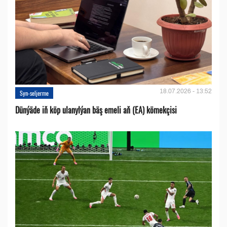
18.07.2026 - 13:52
Syn-seljerme
Dünýäde iň köp ulanylýan bäş emeli aň (EA) kömekçisi