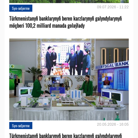
09.07.2026 - 11:22
Syn-seljerme
Türkmenistanyň banklarynyň beren karzlarynyň galyndylarynyň
möçberi 100,2 milliard manada golaýlady
20.05.2026 - 16:05
Syn-seljerme
Türkmenistanyň banklarynyň beren karzlarynyň galyndylarynyň