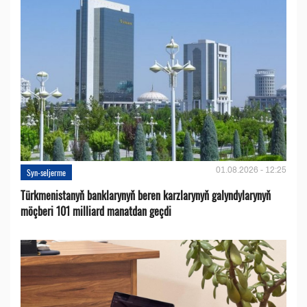
01.08.2026 - 12:25
Syn-seljerme
Türkmenistanyň banklarynyň beren karzlarynyň galyndylarynyň
möçberi 101 milliard manatdan geçdi