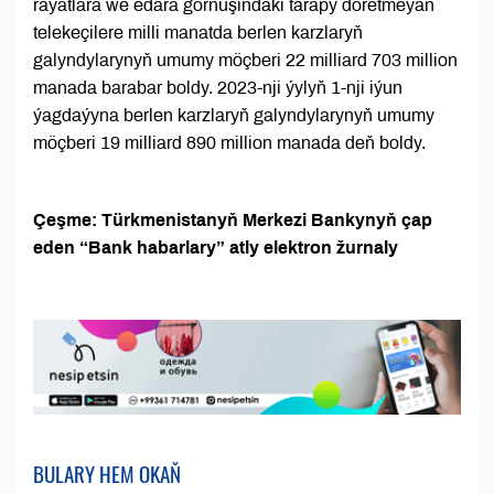
raýatlara we edara görnüşindäki tarapy döretmeýän
telekeçilere milli manatda berlen karzlaryň
galyndylarynyň umumy möçberi 22 milliard 703 million
manada barabar boldy. 2023-nji ýylyň 1-nji iýun
ýagdaýyna berlen karzlaryň galyndylarynyň umumy
möçberi 19 milliard 890 million manada deň boldy.
Çeşme: Türkmenistanyň Merkezi Bankynyň çap
eden “Bank habarlary” atly elektron žurnaly
BULARY HEM OKAŇ