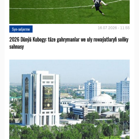
16.07.2026 - 11:55
Syn-seljerme
2026 Dünýä Kubogy: täze gahrymanlar we uly rowaýatlaryň soňky
sahnasy