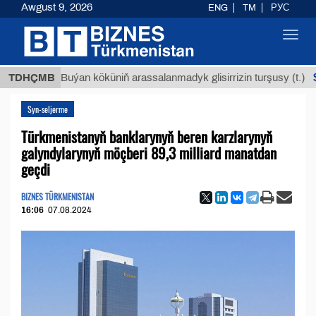
Awgust 9, 2026
ENG
TM
РУС
Toggl
navig
$12935
TDHÇMB
Buýan köküniň arassalanmadyk glisirrizin turşusy (t.)
Syn-seljerme
Türkmenistanyň banklarynyň beren karzlarynyň
galyndylarynyň möçberi 89,3 milliard manatdan
geçdi
BIZNES TÜRKMENISTAN
16:06
07.08.2024