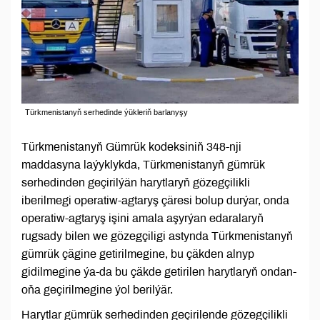
Türkmenistanyň serhedinde ýükleriň barlanyşy
Türkmenistanyň Gümrük kodeksiniň 348-nji
maddasyna laýyklykda, Türkmenistanyň gümrük
serhedinden geçirilýän harytlaryň gözegçilikli
iberilmegi operatiw-agtaryş çäresi bolup durýar, onda
operatiw-agtaryş işini amala aşyrýan edaralaryň
rugsady bilen we gözegçiligi astynda Türkmenistanyň
gümrük çägine getirilmegine, bu çäkden alnyp
gidilmegine ýa-da bu çäkde getirilen harytlaryň ondan-
oňa geçirilmegine ýol berilýär.
Harytlar gümrük serhedinden geçirilende gözegçilikli