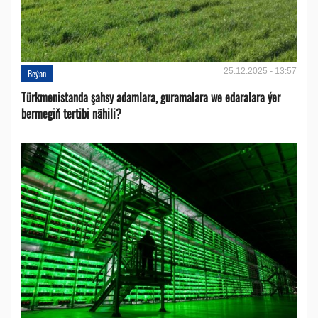
25.12.2025 - 13:57
Beýan
Türkmenistanda şahsy adamlara, guramalara we edaralara ýer
bermegiň tertibi nähili?