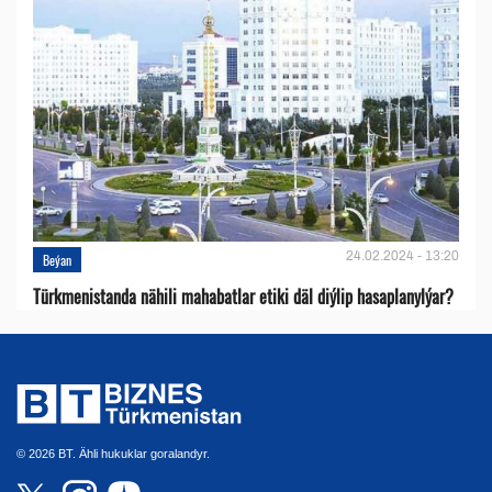
24.02.2024 - 13:20
Beýan
Türkmenistanda nähili mahabatlar etiki däl diýlip hasaplanylýar?
© 2026 BT. Ähli hukuklar goralandyr.