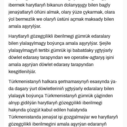
ibermek harytlaryň bikanun dolanyşygy bilen bagly
jenaýatlaryň öňüni almak, olary ýüze çykarmak, olara
ýol bermezlik we olaryň üstüni açmak maksady bilen
amala aşyrylýar.
Harytlaryň gözegçilikli iberilmegi gümrük edaralary
bilen ylalaşylmagy boýunça amala aşyrylýar. Şeýle
ylalaşylmagyň tertibi gümrük işi babatdaky ygtyýarly
döwlet edarasy tarapyndan we operatiw-agtaryş işini
amala aşyrýan döwlet edarasy tarapyndan
kesgitlenilýär.
Türkmenistanyň halkara şertnamasynyň esasynda ýa-
da daşary ýurt döwletleriniň ygtyýarly edaralary bilen
ylalaşyk boýunça Türkmenistanyň gümrük çäginden
alnyp gidilýän harytlaryň gözegçilikli iberilmegi
hakynda çözgüt kabul edilen halatynda
Türkmenistanda jenaýat işi gozgalmaýar we harytlaryň
gözegçilikli iberilmegini amala aşyrýan edaranyň