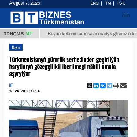
Awgust 7, 2026
ENG
TM
РУС
Toggl
navig
37,8 ТМТ
TDHÇMB
Buýan köküniň arassalanmadyk glisirrizin turşusy (t
Beýan
Türkmenistanyň gümrük serhedinden geçirilýän
harytlaryň gözegçilikli iberilmegi nähili amala
aşyrylýar
BT
15:24
20.11.2024