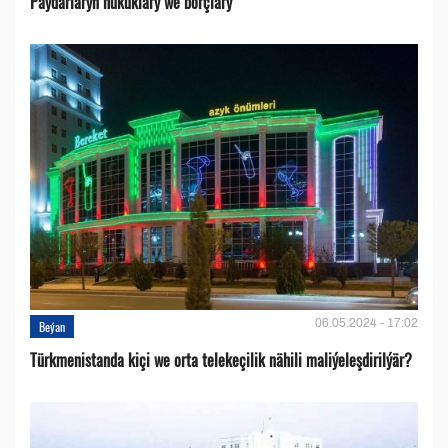
Paýdarlaryň hukuklary we bоrçlary
06.05.2024 - 17:02
Beýan
Türkmenistanda kiçi we orta telekeçilik nähili maliýeleşdirilýär?