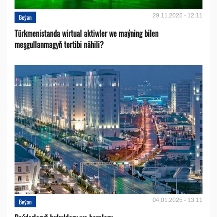
29.11.2025 - 12:11
Beýan
Türkmenistanda wirtual aktiwler we maýning bilen
meşgullanmagyň tertibi nähili?
04.01.2025 - 13:11
Beýan