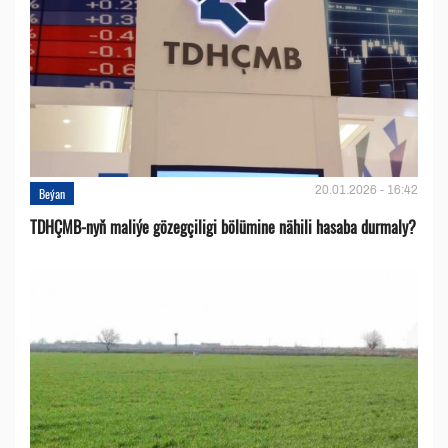
20.01.2026 - 16:42
Beýan
TDHÇMB-nyň maliýe gözegçiligi bölümine nähili hasaba durmaly?