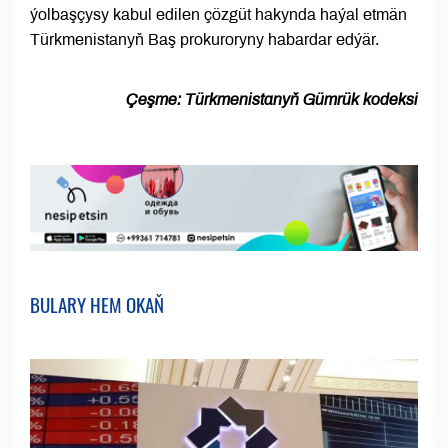
ýolbaşçysy kabul edilen çözgüt hakynda haýal etmän
Türkmenistanyň Baş prokuroryny habardar edýär.
Çeşme: Türkmenistanyň Gümrük kodeksi
BULARY HEM OKAŇ