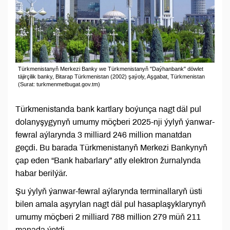
Türkmenistanyň Merkezi Banky we Türkmenistanyň "Daýhanbank" döwlet
täjirçilik banky, Bitarap Türkmenistan (2002) şaýoly, Aşgabat, Türkmenistan
(Surat: turkmenmetbugat.gov.tm)
Türkmenistanda bank kartlary boýunça nagt däl pul
dolanyşygynyň umumy möçberi 2025-nji ýylyň ýanwar-
fewral aýlarynda 3 milliard 246 million manatdan
geçdi. Bu barada Türkmenistanyň Merkezi Bankynyň
çap eden “Bank habarlary” atly elektron žurnalynda
habar berilýär.
Şu ýylyň ýanwar-fewral aýlarynda terminallaryň üsti
bilen amala aşyrylan nagt däl pul hasaplaşyklarynyň
umumy möçberi 2 milliard 788 million 279 müň 211
manada ýetdi.