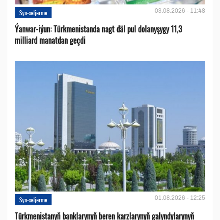
03.08.2026 - 11:48
Syn-seljerme
Ýanwar-iýun: Türkmenistanda nagt däl pul dolanyşygy 11,3
milliard manatdan geçdi
01.08.2026 - 12:25
Syn-seljerme
Türkmenistanyň banklarynyň beren karzlarynyň galyndylarynyň