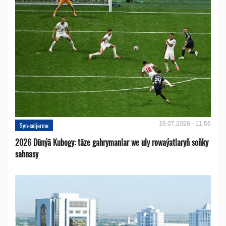
16.07.2026 - 11:55
Syn-seljerme
2026 Dünýä Kubogy: täze gahrymanlar we uly rowaýatlaryň soňky
sahnasy