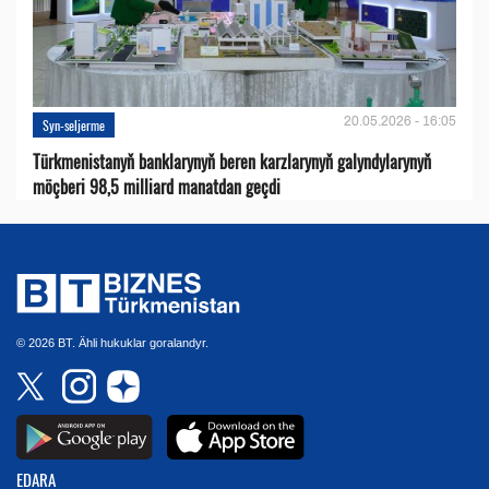
20.05.2026 - 16:05
Syn-seljerme
Türkmenistanyň banklarynyň beren karzlarynyň galyndylarynyň
möçberi 98,5 milliard manatdan geçdi
© 2026 BT. Ähli hukuklar goralandyr.
EDARA