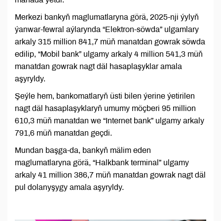
Merkezi bankyň maglumatlaryna görä, 2025-nji ýylyň
ýanwar-fewral aýlarynda “Elektron-söwda” ulgamlary
arkaly 315 million 841,7 müň manatdan gowrak söwda
edilip, “Mobil bank” ulgamy arkaly 4 million 541,3 müň
manatdan gowrak nagt däl hasaplaşyklar amala
aşyryldy.
Şeýle hem, bankomatlaryň üsti bilen ýerine ýetirilen
nagt däl hasaplaşyklaryň umumy möçberi 95 million
610,3 müň manatdan we “Internet bank” ulgamy arkaly
791,6 müň manatdan geçdi.
Mundan başga-da, bankyň mälim eden
maglumatlaryna görä, “Halkbank terminal” ulgamy
arkaly 41 million 386,7 müň manatdan gowrak nagt däl
pul dolanyşygy amala aşyryldy.