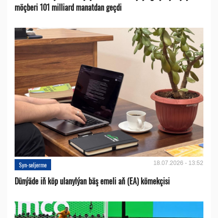
möçberi 101 milliard manatdan geçdi
18.07.2026 - 13:52
Syn-seljerme
Dünýäde iň köp ulanylýan bäş emeli aň (EA) kömekçisi