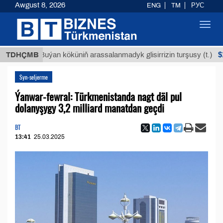
Awgust 8, 2026
ENG
TM
РУС
Toggl
navig
$12935,
TDHÇMB
Buýan köküniň arassalanmadyk glisirrizin turşusy (t.)
Syn-seljerme
Ýanwar-fewral: Türkmenistanda nagt däl pul
dolanyşygy 3,2 milliard manatdan geçdi
BT
13:41
25.03.2025