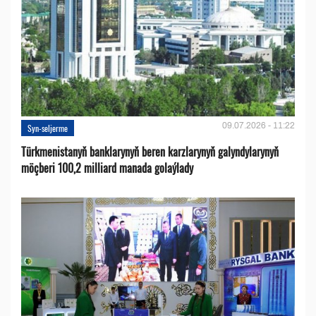
09.07.2026 - 11:22
Syn-seljerme
Türkmenistanyň banklarynyň beren karzlarynyň galyndylarynyň
möçberi 100,2 milliard manada golaýlady