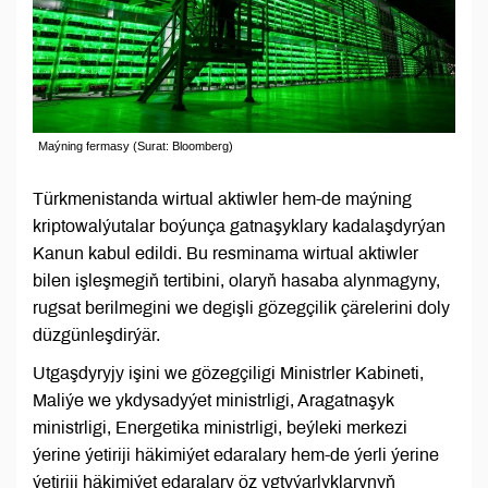
Maýning fermasy (Surat: Bloomberg)
Türkmenistanda wirtual aktiwler hem-de maýning
kriptowalýutalar boýunça gatnaşyklary kadalaşdyrýan
Kanun kabul edildi. Bu resminama wirtual aktiwler
bilen işleşmegiň tertibini, olaryň hasaba alynmagyny,
rugsat berilmegini we degişli gözegçilik çärelerini doly
düzgünleşdirýär.
Utgaşdyryjy işini we gözegçiligi Ministrler Kabineti,
Maliýe we ykdysadyýet ministrligi, Aragatnaşyk
ministrligi, Energetika ministrligi, beýleki merkezi
ýerine ýetiriji häkimiýet edaralary hem-de ýerli ýerine
ýetiriji häkimiýet edaralary öz ygtyýarlyklarynyň