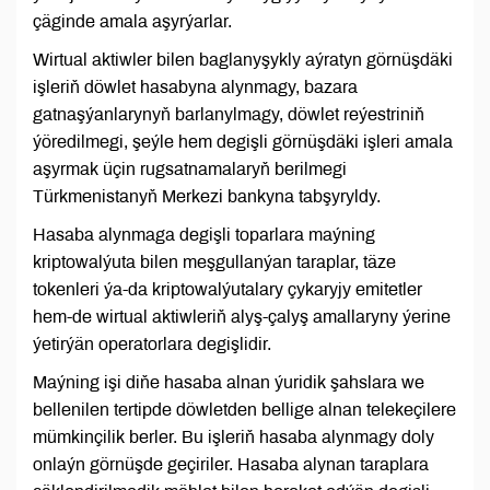
çäginde amala aşyrýarlar.
Wirtual aktiwler bilen baglanyşykly aýratyn görnüşdäki
işleriň döwlet hasabyna alynmagy, bazara
gatnaşýanlarynyň barlanylmagy, döwlet reýestriniň
ýöredilmegi, şeýle hem degişli görnüşdäki işleri amala
aşyrmak üçin rugsatnamalaryň berilmegi
Türkmenistanyň Merkezi bankyna tabşyryldy.
Hasaba alynmaga degişli toparlara maýning
kriptowalýuta bilen meşgullanýan taraplar, täze
tokenleri ýa-da kriptowalýutalary çykaryjy emitetler
hem-de wirtual aktiwleriň alyş-çalyş amallaryny ýerine
ýetirýän operatorlara degişlidir.
Maýning işi diňe hasaba alnan ýuridik şahslara we
bellenilen tertipde döwletden bellige alnan telekeçilere
mümkinçilik berler. Bu işleriň hasaba alynmagy doly
onlaýn görnüşde geçiriler. Hasaba alynan taraplara