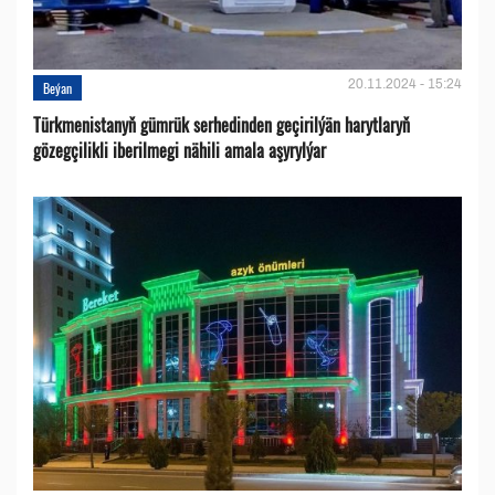
20.11.2024 - 15:24
Beýan
Türkmenistanyň gümrük serhedinden geçirilýän harytlaryň
gözegçilikli iberilmegi nähili amala aşyrylýar