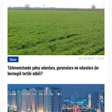
25.12.2025 - 13:57
Beýan
Türkmenistanda şahsy adamlara, guramalara we edaralara ýer
bermegiň tertibi nähili?