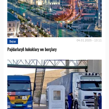
04.01.2025 - 13:11
Beýan
Paýdarlaryň hukuklary we bоrçlary