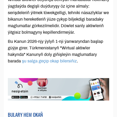
ýagdaýda degişli duýduryşy öz içine almaly:
serişdeleriň ýitmek töwekgelligi, tehniki näsazlyklar we
bikanun hereketleriň ýüze çykyp biljekdigi baradaky
maglumatlar görkezilmelidir. Döwlet sanly aktiwleriň
ýitgisiz bolmagyny kepillendirmeýär.
Bu Kanun 2026-njy ýylyň 1-nji ýanwaryndan başlap
güýje girer. Türkmenistanyň "Wirtual aktiwler
hakynda" Kanunyň doly giňişleýin maglumatlary
barada
şu salga geçip okap bilersiňiz
.
BULARY HEM OKAŇ