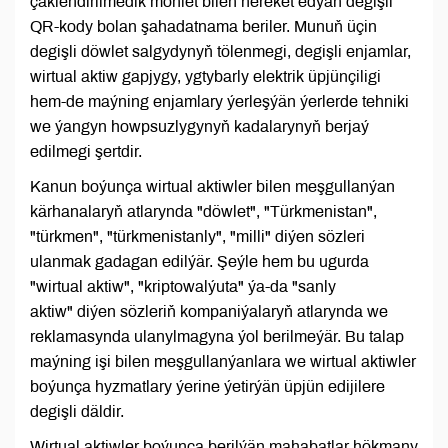
çäklendirilmedik möhlet bilen hereket edýän degişli
QR-kody bolan şahadatnama beriler. Munuň üçin
degişli döwlet salgydynyň tölenmegi, degişli enjamlar,
wirtual aktiw gapjygy, ygtybarly elektrik üpjünçiligi
hem-de maýning enjamlary ýerleşýän ýerlerde tehniki
we ýangyn howpsuzlygynyň kadalarynyň berjaý
edilmegi şertdir.
Kanun boýunça wirtual aktiwler bilen meşgullanýan
kärhanalaryň atlarynda "döwlet", "Türkmenistan",
"türkmen", "türkmenistanly", "milli" diýen sözleri
ulanmak gadagan edilýär. Şeýle hem bu ugurda
"wirtual aktiw", "kriptowalýuta" ýa-da "sanly
aktiw" diýen sözleriň kompaniýalaryň atlarynda we
reklamasynda ulanylmagyna ýol berilmeýär. Bu talap
maýning işi bilen meşgullanýanlara we wirtual aktiwler
boýunça hyzmatlary ýerine ýetirýän üpjün edijilere
degişli däldir.
Wirtual aktiwler boýunça berilýän mahabatlar hökmany