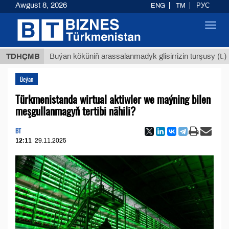
Awgust 8, 2026
ENG
TM
РУС
Toggl
navig
$12935
TDHÇMB
Buýan köküniň arassalanmadyk glisirrizin turşusy (t.)
Beýan
Türkmenistanda wirtual aktiwler we maýning bilen
meşgullanmagyň tertibi nähili?
BT
12:11
29.11.2025