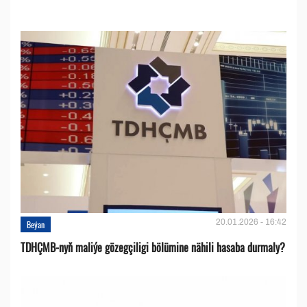
20.01.2026 - 16:42
Beýan
TDHÇMB-nyň maliýe gözegçiligi bölümine nähili hasaba durmaly?