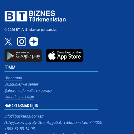
© 2026 BT. Ähli hukuklar goralandyr.
EDARA
Biz barada
Düzgünler we şertler
Şahsy maglumatlaryň goragy
Habarlaşmak üçin
HABARLAŞMAK ÜÇIN
info@business.com.tm
A.Nyýazow şaýoly 157, Aşgabat, Türkmenistan, 744000
+993 61 89 14 98