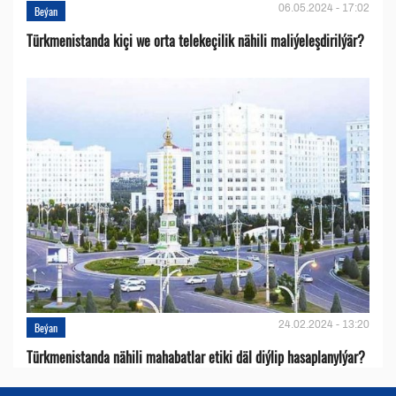
06.05.2024 - 17:02
Beýan
Türkmenistanda kiçi we orta telekeçilik nähili maliýeleşdirilýär?
24.02.2024 - 13:20
Beýan
Türkmenistanda nähili mahabatlar etiki däl diýlip hasaplanylýar?