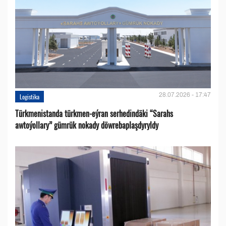
28.07.2026 - 17:47
Logistika
Türkmenistanda türkmen-eýran serhedindäki “Sarahs
awtoýollary” gümrük nokady döwrebaplaşdyryldy