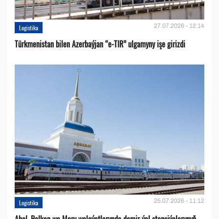
27.07.2026 - 12:14
Logistika
Türkmenistan bilen Azerbaýjan “e-TIR” ulgamyny işe girizdi
25.07.2026 - 11:12
Logistika
Ahal, Balkan we Mary welaýatlarynda demir ýol stansiýalarynyň