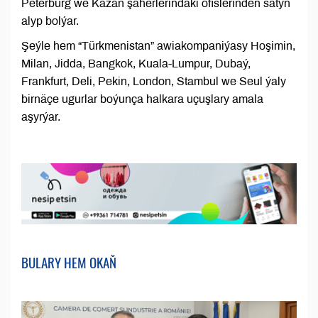
Peterburg we Kazan şäherlerindäki ofislerinden satyn
alyp bolýar.
Şeýle hem “Türkmenistan” awiakompaniýasy Hoşimin,
Milan, Jidda, Bangkok, Kuala-Lumpur, Dubaý,
Frankfurt, Deli, Pekin, London, Stambul we Seul ýaly
birnäçe ugurlar boýunça halkara uçuşlary amala
aşyrýar.
BULARY HEM OKAŇ