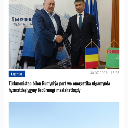
30.07.2026 - 15:35
Logistika
Türkmenistan bilen Rumyniýa port we energetika ulgamynda
hyzmatdaşlygyny ösdürmegi maslahatlaşdy