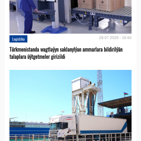
28.07.2026 - 16:40
Logistika
Türkmenistanda wagtlaýyn saklanylýan ammarlara bildirilýän
talaplara üýtgetmeler girizildi