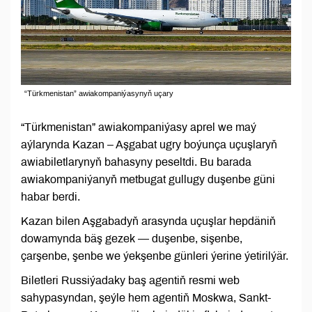
“Türkmenistan” awiakompaniýasynyň uçary
“Türkmenistan” awiakompaniýasy aprel we maý
aýlarynda Kazan – Aşgabat ugry boýunça uçuşlaryň
awiabiletlarynyň bahasyny peseltdi. Bu barada
awiakompaniýanyň metbugat gullugy duşenbe güni
habar berdi.
Kazan bilen Aşgabadyň arasynda uçuşlar hepdäniň
dowamynda bäş gezek — duşenbe, sişenbe,
çarşenbe, şenbe we ýekşenbe günleri ýerine ýetirilýär.
Biletleri Russiýadaky baş agentiň resmi web
sahypasyndan, şeýle hem agentiň Moskwa, Sankt-