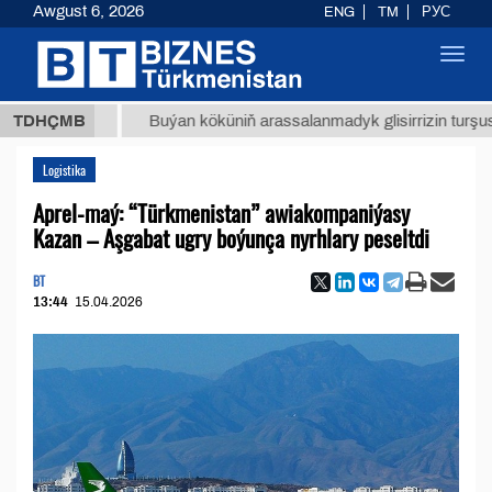
Awgust 6, 2026
ENG
TM
РУС
Toggl
navig
,8 ТМТ
TDHÇMB
Buýan köküniň arassalanmadyk glisirrizin turşusy (t.)
Logistika
Aprel-maý: “Türkmenistan” awiakompaniýasy
Kazan – Aşgabat ugry boýunça nyrhlary peseltdi
BT
13:44
15.04.2026