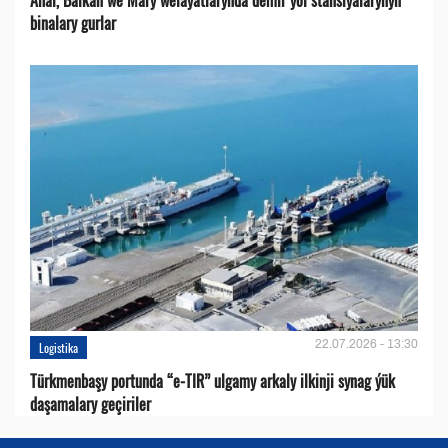
binalary gurlar
22.07.2026 - 13:30
Logistika
Türkmenbaşy portunda “e-TIR” ulgamy arkaly ilkinji synag ýük
daşamalary geçiriler