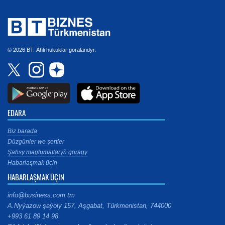
© 2026 BT. Ähli hukuklar goralandyr.
EDARA
Biz barada
Düzgünler we şertler
Şahsy maglumatlaryň goragy
Habarlaşmak üçin
HABARLAŞMAK ÜÇIN
info@business.com.tm
A.Nyýazow şaýoly 157, Aşgabat, Türkmenistan, 744000
+993 61 89 14 98