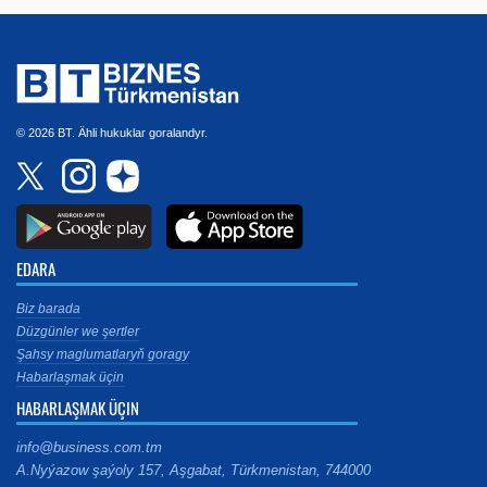
© 2026 BT. Ähli hukuklar goralandyr.
EDARA
Biz barada
Düzgünler we şertler
Şahsy maglumatlaryň goragy
Habarlaşmak üçin
HABARLAŞMAK ÜÇIN
info@business.com.tm
A.Nyýazow şaýoly 157, Aşgabat, Türkmenistan, 744000