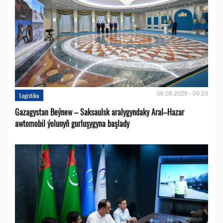
08.08.2026 - 09:23
Logistika
Gazagystan Beýnew – Saksaulsk aralygyndaky Aral–Hazar
awtomobil ýolunyň gurluşygyna başlady