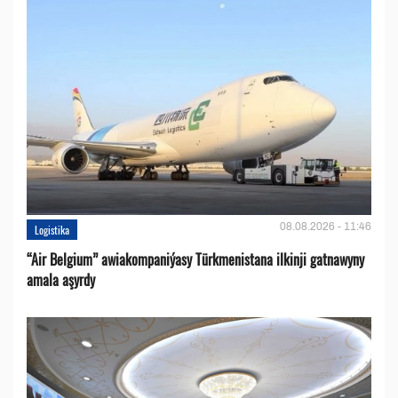
08.08.2026 - 11:46
Logistika
“Air Belgium” awiakompaniýasy Türkmenistana ilkinji gatnawyny
amala aşyrdy