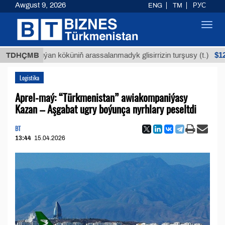
Awgust 9, 2026
ENG
TM
РУС
Toggl
navig
$12935,18
TDHÇMB
Buýan köküniň arassalanmadyk glisirrizin turşusy (t.)
Logistika
Aprel-maý: “Türkmenistan” awiakompaniýasy
Kazan – Aşgabat ugry boýunça nyrhlary peseltdi
BT
13:44
15.04.2026