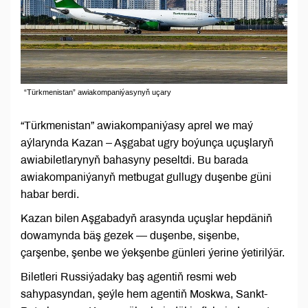
“Türkmenistan” awiakompaniýasynyň uçary
“Türkmenistan” awiakompaniýasy aprel we maý
aýlarynda Kazan – Aşgabat ugry boýunça uçuşlaryň
awiabiletlarynyň bahasyny peseltdi. Bu barada
awiakompaniýanyň metbugat gullugy duşenbe güni
habar berdi.
Kazan bilen Aşgabadyň arasynda uçuşlar hepdäniň
dowamynda bäş gezek — duşenbe, sişenbe,
çarşenbe, şenbe we ýekşenbe günleri ýerine ýetirilýär.
Biletleri Russiýadaky baş agentiň resmi web
sahypasyndan, şeýle hem agentiň Moskwa, Sankt-