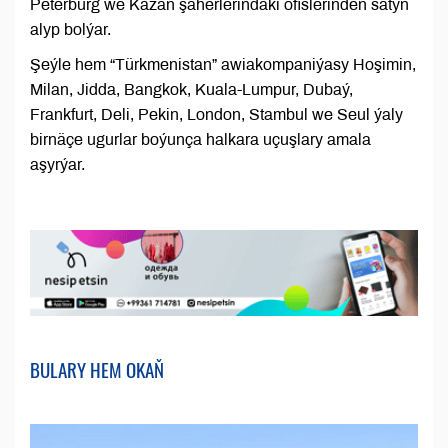
Peterburg we Kazan şäherlerindäki ofislerinden satyn
alyp bolýar.
Şeýle hem “Türkmenistan” awiakompaniýasy Hoşimin,
Milan, Jidda, Bangkok, Kuala-Lumpur, Dubaý,
Frankfurt, Deli, Pekin, London, Stambul we Seul ýaly
birnäçe ugurlar boýunça halkara uçuşlary amala
aşyrýar.
BULARY HEM OKAŇ