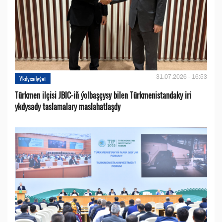
31.07.2026 - 16:53
Ykdysadyýet
Türkmen ilçisi JBIC-iň ýolbaşçysy bilen Türkmenistandaky iri
ykdysady taslamalary maslahatlaşdy