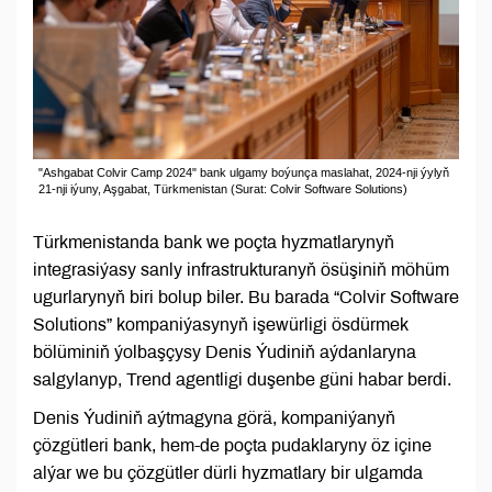
"Ashgabat Colvir Camp 2024" bank ulgamy boýunça maslahat, 2024-nji ýylyň
21-nji iýuny, Aşgabat, Türkmenistan (Surat: Colvir Software Solutions)
Türkmenistanda bank we poçta hyzmatlarynyň
integrasiýasy sanly infrastrukturanyň ösüşiniň möhüm
ugurlarynyň biri bolup biler. Bu barada “Colvir Software
Solutions” kompaniýasynyň işewürligi ösdürmek
bölüminiň ýolbaşçysy Denis Ýudiniň aýdanlaryna
salgylanyp, Trend agentligi duşenbe güni habar berdi.
Denis Ýudiniň aýtmagyna görä, kompaniýanyň
çözgütleri bank, hem-de poçta pudaklaryny öz içine
alýar we bu çözgütler dürli hyzmatlary bir ulgamda