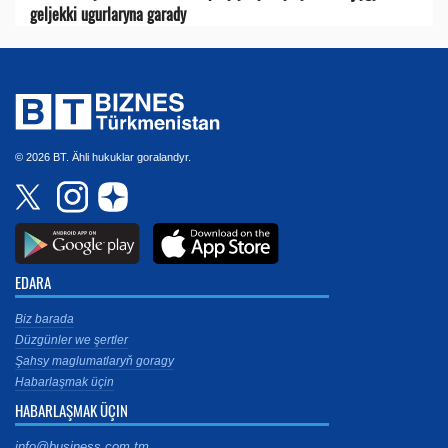
geljekki ugurlaryna garady
© 2026 BT. Ähli hukuklar goralandyr.
EDARA
Biz barada
Düzgünler we şertler
Şahsy maglumatlaryň goragy
Habarlaşmak üçin
HABARLAŞMAK ÜÇIN
info@business.com.tm