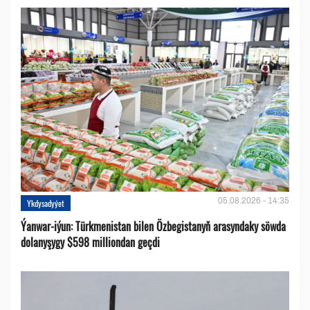
05.08.2026 - 14:35
Ykdysadyýet
Ýanwar-iýun: Türkmenistan bilen Özbegistanyň arasyndaky söwda
dolanyşygy $598 milliondan geçdi