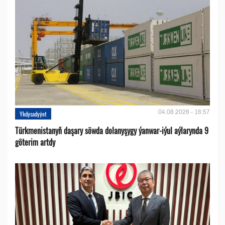
04.08.2026 - 16:57
Ykdysadyýet
Türkmenistanyň daşary söwda dolanyşygy ýanwar-iýul aýlarynda 9
göterim artdy