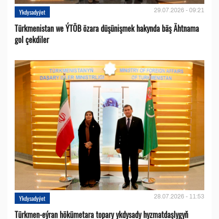
29.07.2026 - 09:21
Ykdysadyýet
Türkmenistan we ÝTÖB özara düşünişmek hakynda bäş Ähtnama
gol çekdiler
28.07.2026 - 11:53
Ykdysadyýet
Türkmen-eýran hökümetara topary ykdysady hyzmatdaşlygyň