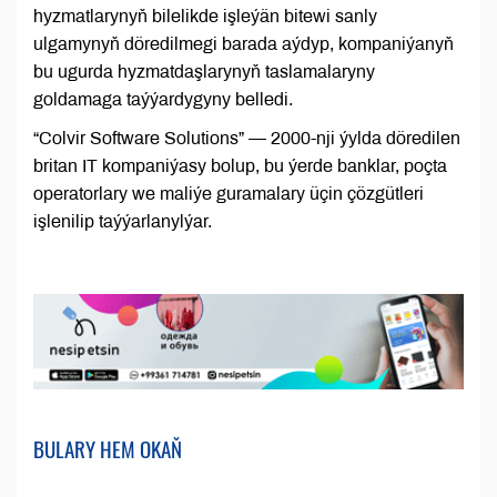
hyzmatlarynyň bilelikde işleýän bitewi sanly
ulgamynyň döredilmegi barada aýdyp, kompaniýanyň
bu ugurda hyzmatdaşlarynyň taslamalaryny
goldamaga taýýardygyny belledi.
“Colvir Software Solutions” — 2000-nji ýylda döredilen
britan IT kompaniýasy bolup, bu ýerde banklar, poçta
operatorlary we maliýe guramalary üçin çözgütleri
işlenilip taýýarlanylýar.
BULARY HEM OKAŇ