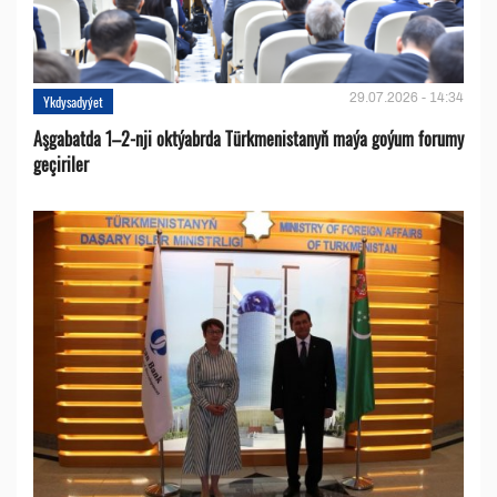
29.07.2026 - 14:34
Ykdysadyýet
Aşgabatda 1–2-nji oktýabrda Türkmenistanyň maýa goýum forumy
geçiriler