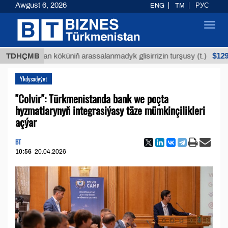
Awgust 6, 2026
ENG
TM
РУС
Toggl
navig
$12935,18
Buýan köküniň arassalanmadyk glisirrizin turşusy (t.)
TDHÇMB
Ykdysadyýet
"Colvir": Türkmenistanda bank we poçta
hyzmatlarynyň integrasiýasy täze mümkinçilikleri
açýar
BT
10:56
20.04.2026