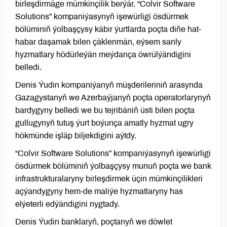
birleşdirmäge mümkinçilik berýär. “Colvir Software
Solutions” kompaniýasynyň işewürligi ösdürmek
bölüminiň ýolbaşçysy käbir ýurtlarda poçta diňe hat-
habar daşamak bilen çäklenmän, eýsem sanly
hyzmatlary hödürleýän meýdança öwrülýändigini
belledi.
Denis Ýudin kompaniýanyň müşderileriniň arasynda
Gazagystanyň we Azerbaýjanyň poçta operatorlarynyň
bardygyny belledi we bu tejribäniň üsti bilen poçta
gullugynyň tutuş ýurt boýunça amatly hyzmat ugry
hökmünde işläp biljekdigini aýtdy.
“Colvir Software Solutions” kompaniýasynyň işewürligi
ösdürmek bölüminiň ýolbaşçysy munuň poçta we bank
infrastrukturalaryny birleşdirmek üçin mümkinçilikleri
açýandygyny hem-de maliýe hyzmatlaryny has
elýeterli edýändigini nygtady.
Denis Ýudin banklaryň, poçtanyň we döwlet