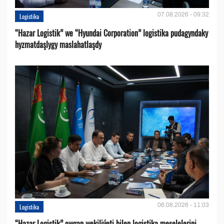
07.08.2026 - 09:32
Logistika
“Hazar Logistik” we “Hyundai Corporation” logistika pudagyndaky
hyzmatdaşlygy maslahatlaşdy
06.08.2026 - 11:03
Logistika
“Hazar Logistik” owgan wekiliýeti bilen logistika meselelerini