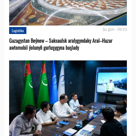
Şu gün - 09:23
Logistika
Gazagystan Beýnew – Saksaulsk aralygyndaky Aral–Hazar
awtomobil ýolunyň gurluşygyna başlady