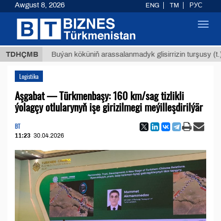
Awgust 8, 2026
ENG
TM
РУС
Toggl
navig
Т
$129
TDHÇMB
Buýan köküniň arassalanmadyk glisirrizin turşusy (t.)
Logistika
Aşgabat — Türkmenbaşy: 160 km/sag tizlikli
ýolagçy otlularynyň işe girizilmegi meýilleşdirilýär
BT
11:23
30.04.2026