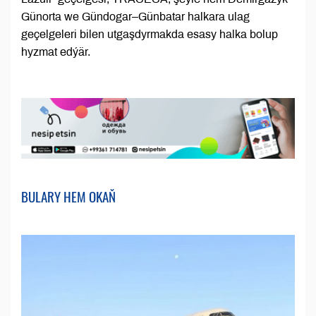
Günorta we Gündogar–Günbatar halkara ulag
geçelgeleri bilen utgaşdyrmakda esasy halka bolup
hyzmat edýär.
BULARY HEM OKAŇ