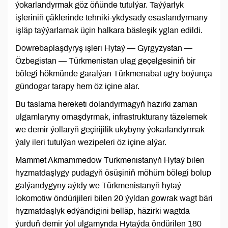
ýokarlandyrmak göz öňünde tutulýar. Taýýarlyk
işleriniň çäklerinde tehniki-ykdysady esaslandyrmany
işläp taýýarlamak üçin halkara bäsleşik yglan edildi.
Döwrebaplaşdyryş işleri Hytaý — Gyrgyzystan —
Özbegistan — Türkmenistan ulag geçelgesiniň bir
bölegi hökmünde garalýan Türkmenabat ugry boýunça
gündogar tarapy hem öz içine alar.
Bu taslama hereketi dolandyrmagyň häzirki zaman
ulgamlaryny ornaşdyrmak, infrastrukturany täzelemek
we demir ýollaryň geçirijilik ukybyny ýokarlandyrmak
ýaly ileri tutulýan wezipeleri öz içine alýar.
Mämmet Akmämmedow Türkmenistanyň Hytaý bilen
hyzmatdaşlygy pudagyň ösüşiniň möhüm bölegi bolup
galýandygyny aýtdy we Türkmenistanyň hytaý
lokomotiw öndürijileri bilen 20 ýyldan gowrak wagt bäri
hyzmatdaşlyk edýändigini belläp, häzirki wagtda
ýurduň demir ýol ulgamynda Hytaýda öndürilen 180