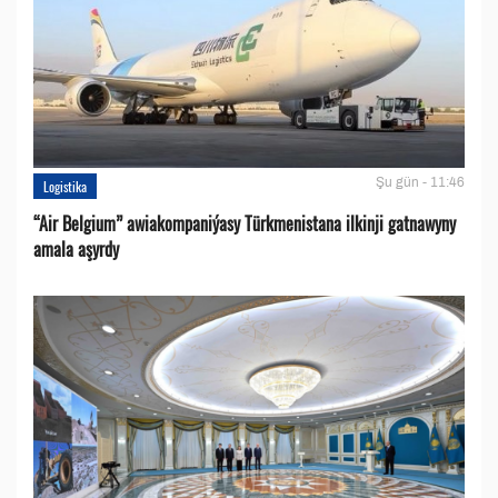
Şu gün - 11:46
Logistika
“Air Belgium” awiakompaniýasy Türkmenistana ilkinji gatnawyny
amala aşyrdy