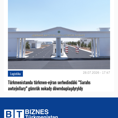
28.07.2026 - 17:47
Logistika
Türkmenistanda türkmen-eýran serhedindäki “Sarahs
awtoýollary” gümrük nokady döwrebaplaşdyryldy