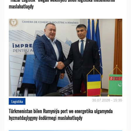
maslahatlaşdy
30.07.2026 - 15:35
Logistika
Türkmenistan bilen Rumyniýa port we energetika ulgamynda
hyzmatdaşlygyny ösdürmegi maslahatlaşdy