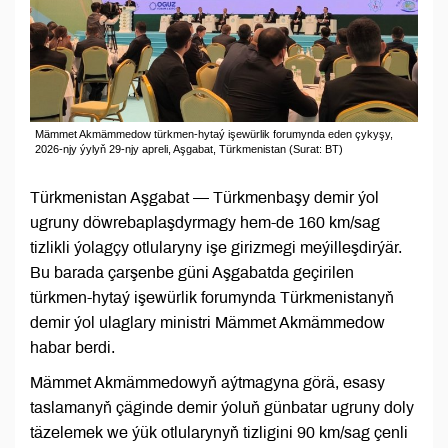
Mämmet Akmämmedow türkmen-hytaý işewürlik forumynda eden çykyşy,
2026-njy ýylyň 29-njy apreli, Aşgabat, Türkmenistan (Surat: BT)
Türkmenistan Aşgabat — Türkmenbaşy demir ýol
ugruny döwrebaplaşdyrmagy hem-de 160 km/sag
tizlikli ýolagçy otlularyny işe girizmegi meýilleşdirýär.
Bu barada çarşenbe güni Aşgabatda geçirilen
türkmen-hytaý işewürlik forumynda Türkmenistanyň
demir ýol ulaglary ministri Mämmet Akmämmedow
habar berdi.
Mämmet Akmämmedowyň aýtmagyna görä, esasy
taslamanyň çäginde demir ýoluň günbatar ugruny doly
täzelemek we ýük otlularynyň tizligini 90 km/sag çenli