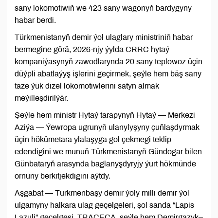
sany lokomotiwiň we 423 sany wagonyň bardygyny
habar berdi.
Türkmenistanyň demir ýol ulaglary ministriniň habar
bermegine görä, 2026-njy ýylda CRRC hytaý
kompaniýasynyň zawodlarynda 20 sany teplowoz üçin
düýpli abatlaýyş işlerini geçirmek, şeýle hem bäş sany
täze ýük dizel lokomotiwlerini satyn almak
meýilleşdirilýär.
Şeýle hem ministr Hytaý tarapynyň Hytaý — Merkezi
Aziýa — Ýewropa ugrunyň ulanylyşyny çuňlaşdyrmak
üçin hökümetara ylalaşyga gol çekmegi teklip
edendigini we munuň Türkmenistanyň Gündogar bilen
Günbataryň arasynda baglanyşdyryjy ýurt hökmünde
ornuny berkitjekdigini aýtdy.
Aşgabat — Türkmenbaşy demir ýoly milli demir ýol
ulgamyny halkara ulag geçelgeleri, şol sanda “Lapis
Lazuli” geçelgesi, TRACECA, şeýle hem Demirgazyk–