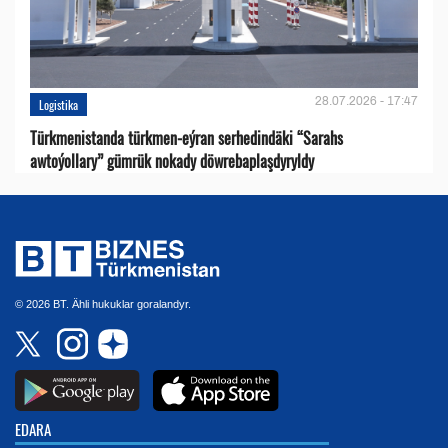
28.07.2026 - 17:47
Logistika
Türkmenistanda türkmen-eýran serhedindäki “Sarahs
awtoýollary” gümrük nokady döwrebaplaşdyryldy
© 2026 BT. Ähli hukuklar goralandyr.
EDARA