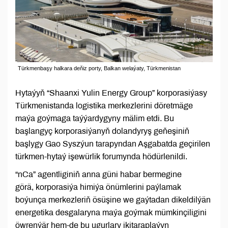
Türkmenbaşy halkara deňiz porty, Balkan welaýaty, Türkmenistan
Hytaýyň “Shaanxi Yulin Energy Group” korporasiýasy
Türkmenistanda logistika merkezlerini döretmäge
maýa goýmaga taýýardygyny mälim etdi. Bu
başlangyç korporasiýanyň dolandyryş geňeşiniň
başlygy Gao Syszýun tarapyndan Aşgabatda geçirilen
türkmen-hytaý işewürlik forumynda hödürlenildi.
“nCa” agentliginiň anna güni habar bermegine
görä, korporasiýa himiýa önümlerini paýlamak
boýunça merkezleriň ösüşine we gaýtadan dikeldilýän
energetika desgalaryna maýa goýmak mümkinçiligini
öwrenýär hem-de bu ugurlary ikitaraplaýyn