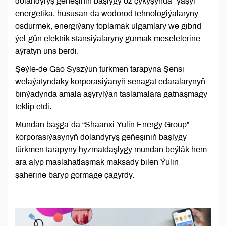
dolandyryş geňeşiniň başlygy öz çykyşynda “ýaşyl”
energetika, hususan-da wodorod tehnologiýalaryny
ösdürmek, energiýany toplamak ulgamlary we gibrid
ýel-gün elektrik stansiýalaryny gurmak meselelerine
aýratyn üns berdi.
Şeýle-de Gao Syszýun türkmen tarapyna Şensi
welaýatyndaky korporasiýanyň senagat edaralarynyň
binýadynda amala aşyrylýan taslamalara gatnaşmagy
teklip etdi.
Mundan başga-da “Shaanxi Yulin Energy Group”
korporasiýasynyň dolandyryş geňeşiniň başlygy
türkmen tarapyny hyzmatdaşlygy mundan beýläk hem
ara alyp maslahatlaşmak maksady bilen Ýulin
şäherine baryp görmäge çagyrdy.