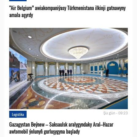
“Air Belgium” awiakompaniýasy Türkmenistana ilkinji gatnawyny
amala aşyrdy
Şu gün - 09:23
Logistika
Gazagystan Beýnew – Saksaulsk aralygyndaky Aral–Hazar
awtomobil ýolunyň gurluşygyna başlady