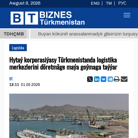
Awgust 8, 2026
ENG
TM
РУС
Toggl
navig
ТМТ
$1
TDHÇMB
Buýan köküniň arassalanmadyk glisirrizin turşusy (t.)
Logistika
Hytaý korporasiýasy Türkmenistanda logistika
merkezlerini döretmäge maýa goýmaga taýýar
BT
12:11
01.05.2026