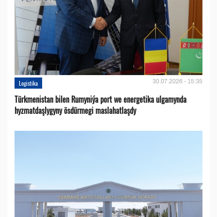
30.07.2026 - 15:35
Logistika
Türkmenistan bilen Rumyniýa port we energetika ulgamynda
hyzmatdaşlygyny ösdürmegi maslahatlaşdy