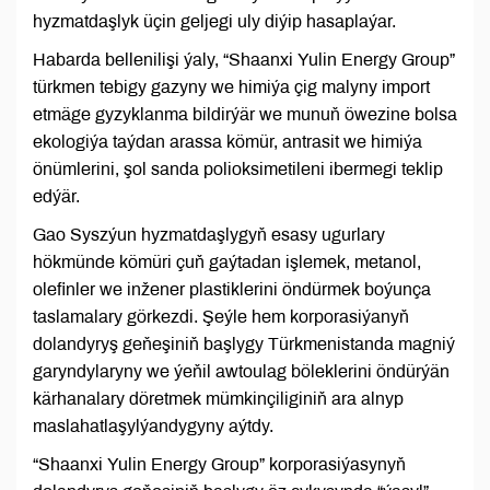
hyzmatdaşlyk üçin geljegi uly diýip hasaplaýar.
Habarda bellenilişi ýaly, “Shaanxi Yulin Energy Group”
türkmen tebigy gazyny we himiýa çig malyny import
etmäge gyzyklanma bildirýär we munuň öwezine bolsa
ekologiýa taýdan arassa kömür, antrasit we himiýa
önümlerini, şol sanda polioksimetileni ibermegi teklip
edýär.
Gao Syszýun hyzmatdaşlygyň esasy ugurlary
hökmünde kömüri çuň gaýtadan işlemek, metanol,
olefinler we inžener plastiklerini öndürmek boýunça
taslamalary görkezdi. Şeýle hem korporasiýanyň
dolandyryş geňeşiniň başlygy Türkmenistanda magniý
garyndylaryny we ýeňil awtoulag böleklerini öndürýän
kärhanalary döretmek mümkinçiliginiň ara alnyp
maslahatlaşylýandygyny aýtdy.
“Shaanxi Yulin Energy Group” korporasiýasynyň