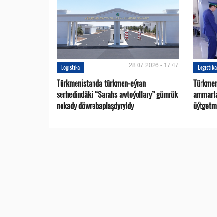
28.07.2026 - 17:47
Logistika
Logistika
Türkmenistanda türkmen-eýran
Türkmen
serhedindäki “Sarahs awtoýollary” gümrük
ammarlar
nokady döwrebaplaşdyryldy
üýtgetme