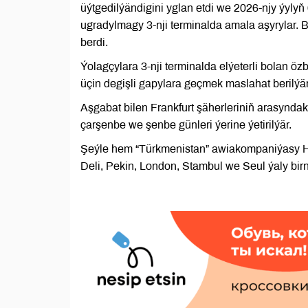
üýtgedilýändigini yglan etdi we 2026-njy ýyly
ugradylmagy 3-nji terminalda amala aşyrylar
berdi.
Ýolagçylara 3-nji terminalda elýeterli bolan
üçin degişli gapylara geçmek maslahat berilýär
Aşgabat bilen Frankfurt şäherleriniň arasyndak
çarşenbe we şenbe günleri ýerine ýetirilýär.
Şeýle hem “Türkmenistan” awiakompaniýasy Ho
Deli, Pekin, London, Stambul we Seul ýaly bir