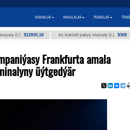
HABARLAR
MAKALALAR
PUDAKLAR
TEND
$12935,18
$300
t.)
Az kükürtli ýakyş mazudy (t.)
"А
mpaniýasy Frankfurta amala
minalyny üýtgedýär