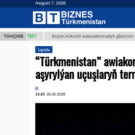
Awgust 7, 2026
37,8 ТМТ
TDHÇMB
Buýan köküniň arassalanmadyk glisirrizin turşusy (
Logistika
“Türkmenistan” awiako
aşyrylýan uçuşlaryň ter
BT
13:23
05.05.2026