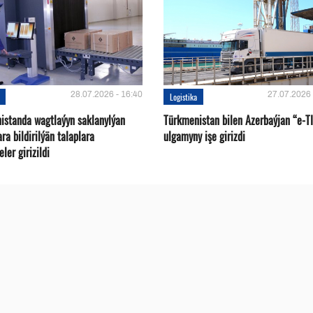
28.07.2026 - 16:40
27.07.2026 
Logistika
istanda wagtlaýyn saklanylýan
Türkmenistan bilen Azerbaýjan “e-T
a bildirilýän talaplara
ulgamyny işe girizdi
ler girizildi