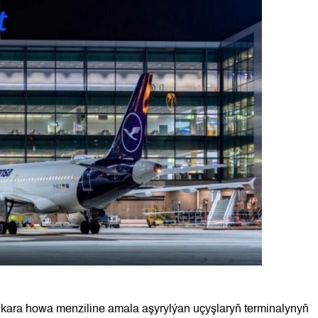
kara howa menziline amala aşyrylýan uçyşlaryň terminalynyň