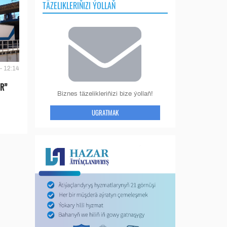
TÄZELIKLERIŇIZI ÝOLLAŇ
- 12:14
IR”
Biznes täzelikleriňizi bize ýollaň!
UGRATMAK