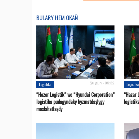
BULARY HEM OKAŇ
Şu gün - 09:32
Logistika
Logistika
“Hazar Logistik” we “Hyundai Corporation”
“Hazar L
logistika pudagyndaky hyzmatdaşlygy
logistik
maslahatlaşdy