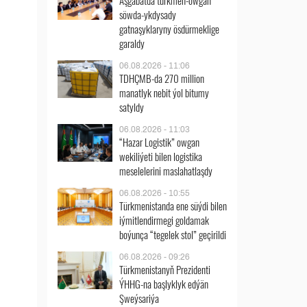
Aşgabatda türkmen-owgan
söwda-ykdysady
gatnaşyklaryny ösdürmeklige
garaldy
06.08.2026 - 11:06
TDHÇMB-da 270 million
manatlyk nebit ýol bitumy
satyldy
06.08.2026 - 11:03
“Hazar Logistik” owgan
wekiliýeti bilen logistika
meselelerini maslahatlaşdy
06.08.2026 - 10:55
Türkmenistanda ene süýdi bilen
iýmitlendirmegi goldamak
boýunça “tegelek stol” geçirildi
06.08.2026 - 09:26
Türkmenistanyň Prezidenti
ÝHHG-na başlyklyk edýän
Şweýsariýa