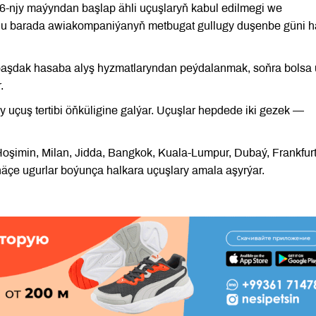
ň 6-njy maýyndan başlap ähli uçuşlaryň kabul edilmegi we
. Bu barada awiakompaniýanyň metbugat gullugy duşenbe güni h
 özbaşdak hasaba alyş hyzmatlaryndan peýdalanmak, soňra bolsa
.
y uçuş tertibi öňküligine galýar. Uçuşlar hepdede iki gezek —
şimin, Milan, Jidda, Bangkok, Kuala-Lumpur, Dubaý, Frankfurt
näçe ugurlar boýunça halkara uçuşlary amala aşyrýar.