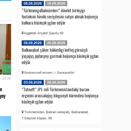
06.08.2026
16.09.2026
“Türkmengallaönümleri” döwlet birleşigi
fostoksin himiki serişdesini satyn almak boýunça
halkara bäsleşik yglan edýär
Aşgabat, Arçabil Şaýoly 92
06.08.2026
26.08.2026
Balkanabat şäher häkimligi kottej görnüşli
ýaşaýyş jaýlaryny gurmak boýunça bäsleşik yglan
edýär
Балканский велаят, г. Балканабат
- 15:35
03.08.2026
28.08.2026
we
“Tatneft” JPJ-niň Türkmenistandaky buraw
erginini arassalaýyş blogunyň kärendesi boýunça
yny
bäsleşik yglan edýär
Türkmenistan, Balkan welaýaty, Balkanabat,
T.Satylow köçesi, 59