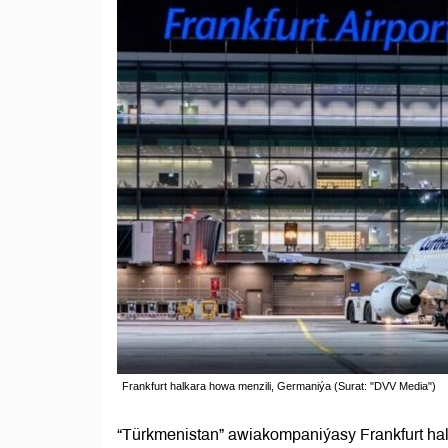
Frankfurt halkara howa menzili, Germaniýa (Surat: "DVV Media")
“Türkmenistan” awiakompaniýasy Frankfurt hal