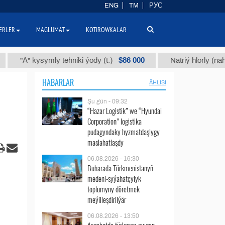
ENG
TM
РУС
ERLER
MAGLUMAT
KOTIROWKALAR
$86 000
" kysymly tehniki ýody (t.)
Natriý hlorly (nahar duzy)
HABARLAR
ÄHLISI
Şu gün - 09:32
“Hazar Logistik” we “Hyundai
Corporation” logistika
pudagyndaky hyzmatdaşlygy
maslahatlaşdy
06.08.2026 - 16:30
Buharada Türkmenistanyň
medeni-syýahatçylyk
toplumyny döretmek
meýilleşdirilýär
06.08.2026 - 13:50