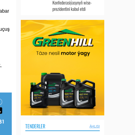
Konfederasiýasynyň wise-
prezidentini kabul etdi
abar
 uçuş
,
TENDERLER
ÄHLISI