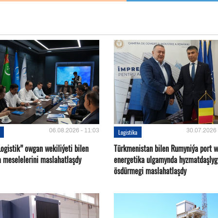
06.08.2026 - 11:03
30.07.2026 
Logistika
ogistik” owgan wekiliýeti bilen
Türkmenistan bilen Rumyniýa port 
a meselelerini maslahatlaşdy
energetika ulgamynda hyzmatdaşlyg
ösdürmegi maslahatlaşdy