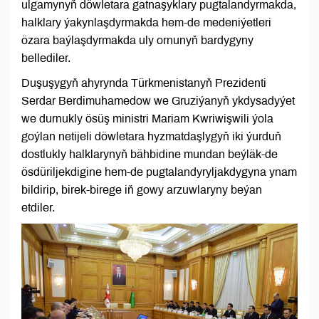
ulgamynyň döwletara gatnaşyklary pugtalandyrmakda,
halklary ýakynlaşdyrmakda hem-de medeniýetleri
özara baýlaşdyrmakda uly ornunyň bardygyny
bellediler.
Duşuşygyň ahyrynda Türkmenistanyň Prezidenti
Serdar Berdimuhamedow we Gruziýanyň ykdysadyýet
we durnukly ösüş ministri Mariam Kwriwişwili ýola
goýlan netijeli döwletara hyzmatdaşlygyň iki ýurduň
dostlukly halklarynyň bähbidine mundan beýläk-de
ösdüriljekdigine hem-de pugtalandyryljakdygyna ynam
bildirip, birek-birege iň gowy arzuwlaryny beýan
etdiler.