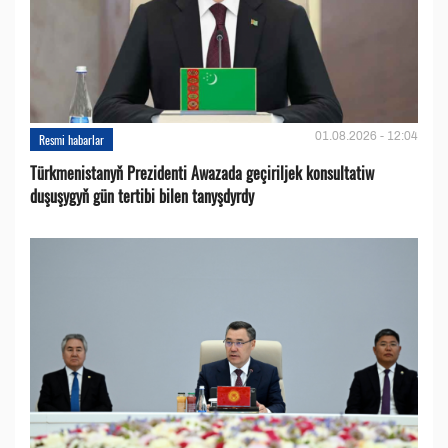
01.08.2026 - 12:04
Resmi habarlar
Türkmenistanyň Prezidenti Awazada geçiriljek konsultatiw
duşuşygyň gün tertibi bilen tanyşdyrdy