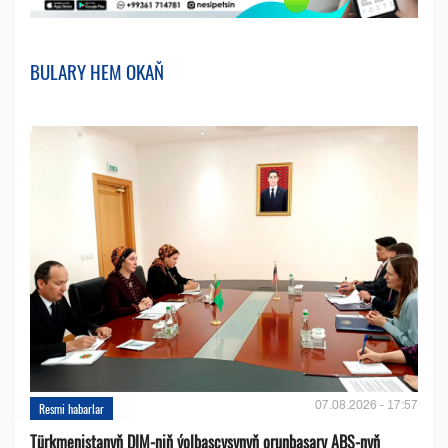
BULARY HEM OKAŇ
07.08.2026 - 17:57
Resmi habarlar
Türkmenistanyň DIM-niň ýolbaşçysynyň orunbasary ABŞ-nyň