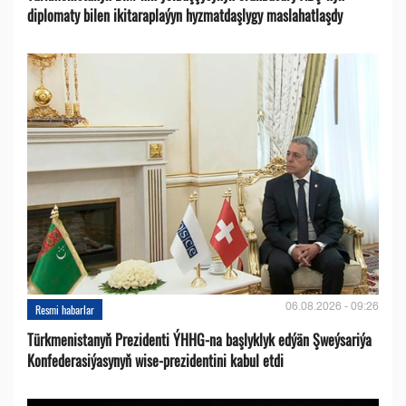
diplomaty bilen ikitaraplaýyn hyzmatdaşlygy maslahatlaşdy
06.08.2026 - 09:26
Resmi habarlar
Türkmenistanyň Prezidenti ÝHHG-na başlyklyk edýän Şweýsariýa
Konfederasiýasynyň wise-prezidentini kabul etdi