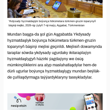
Ykdysady hyzmatdaşlyk boýunça hökümetara türkmen-gruzin toparynyň
bäşinji mejlisi, 2026-njy ýylyň 7-nji maýy, Aşgabat, Türkmenistan
Mundan başga-da şol gün Aşgabatda Ykdysady
hyzmatdaşlyk boýunça hökümetara türkmen-gruzin
toparynyň bäşinji mejlisi geçirildi. Mejlisiň dowamynda
taraplar söwda-ykdysady ugurdaky ikitaraplaýyn
hyzmatdaşlygyň häzirki ýagdaýyny we ösüş
mümkinçiliklerini ara alyp maslahatlaşdylar hem-de
dürli ugurlar boýunça hyzmatdaşlygy mundan beýläk-
de çuňlaşdyrmaga taýýardyklaryny tassykladylar.