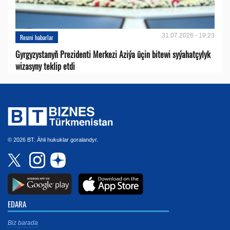
31.07.2026 - 19:23
Resmi habarlar
Gyrgyzystanyň Prezidenti Merkezi Aziýa üçin bitewi syýahatçylyk
wizasyny teklip etdi
© 2026 BT. Ähli hukuklar goralandyr.
EDARA
Biz barada