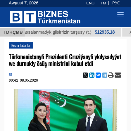
Awgust 7, 2026
ENG
TM
РУС
Toggl
navig
$12935,18
ň arassalanmadyk glisirrizin turşusy (t.)
TDHÇMB
Az kükü
Resmi habarlar
Türkmenistanyň Prezidenti Gruziýanyň ykdysadyýet
we durnukly ösüş ministrini kabul etdi
BT
09:41
08.05.2026