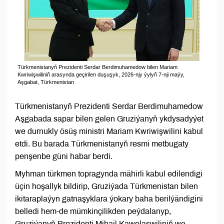
Türkmenistanyň Prezidenti Serdar Berdimuhamedow bilen Mariam
Kwriwişwiliniň arasynda geçirilen duşuşyk, 2026-njy ýylyň 7-nji maýy,
Aşgabat, Türkmenistan
Türkmenistanyň Prezidenti Serdar Berdimuhamedow
Aşgabada sapar bilen gelen Gruziýanyň ykdysadyýet
we durnukly ösüş ministri Mariam Kwriwişwilini kabul
etdi. Bu barada Türkmenistanyň resmi metbugaty
penşenbe güni habar berdi.
Myhman türkmen topragynda mähirli kabul edilendigi
üçin hoşallyk bildirip, Gruziýada Türkmenistan bilen
ikitaraplaýyn gatnaşyklara ýokary baha berilýändigini
belledi hem-de mümkinçilikden peýdalanyp,
Gruziýanyň Prezidenti Mihail Kawelaşwiliniň we