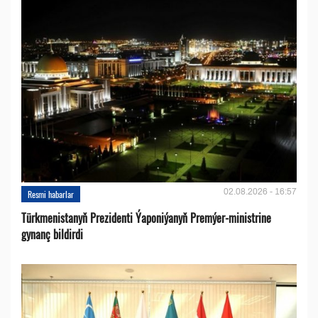
02.08.2026 - 16:57
Resmi habarlar
Türkmenistanyň Prezidenti Ýaponiýanyň Premýer-ministrine
gynanç bildirdi