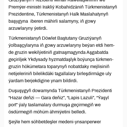
Premýer-ministri Irakliý Kobahidzäniň Türkmenistanyň
Prezidentine, Türkmenistanyň Halk Maslahatynyň
başygyna iberen mähirli salamyny, iň gowy
arzuwlaryny ýetirdi.
Türkmenistanyň Döwlet Baştutany Gruziýanyň
ýolbaşçylaryna iň gowy arzuwlaryny beýan etdi hem-
de gruzin wekilýetiniň gatnaşmagynda Aşgabatda
geçiriljek Ykdysady hyzmatdaşlyk boýunça türkmen-
gruzin hökümetara toparynyň nobatdaky mejlisiniň
netijeleriniň bilelikdäki tagallalary birleşdirmäge uly
ýardam berjekdigine ynam bildirdi.
Duşuşygyň dowamynda Türkmenistanyň Prezidenti
“Hazar deňzi — Gara deňiz”, “Lapis Lazuli”, “Ýaşyl
port” ýaly taslamalary durmuşa geçirmegiň we
ösdürmegiň möhüm ähmiýetini belledi.
Şeýle hem söhbetdeşler medeni-ynsanperwer