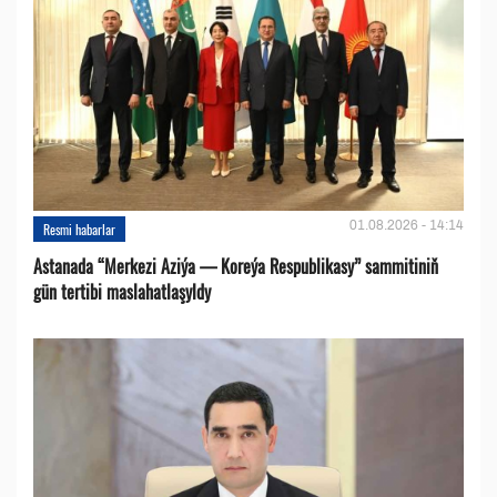
01.08.2026 - 14:14
Resmi habarlar
Astanada “Merkezi Aziýa — Koreýa Respublikasy” sammitiniň
gün tertibi maslahatlaşyldy