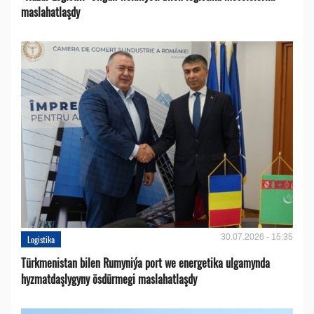
maslahatlaşdy
30.07.2026 - 15:35
Logistika
Türkmenistan bilen Rumyniýa port we energetika ulgamynda
hyzmatdaşlygyny ösdürmegi maslahatlaşdy