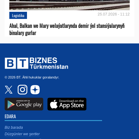
25.07.2026 - 11:12
Logistika
Ahal, Balkan we Mary welaýatlarynda demir ýol stansiýalarynyň
binalary gurlar
© 2026 BT. Ähli hukuklar goralandyr.
EDARA
Biz barada
Düzgünler we şertler