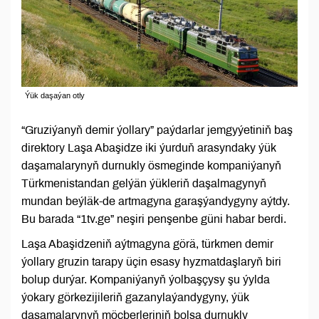
Ýük daşaýan otly
“Gruziýanyň demir ýollary” paýdarlar jemgyýetiniň baş
direktory Laşa Abaşidze iki ýurduň arasyndaky ýük
daşamalarynyň durnukly ösmeginde kompaniýanyň
Türkmenistandan gelýän ýükleriň daşalmagynyň
mundan beýläk-de artmagyna garaşýandygyny aýtdy.
Bu barada “1tv.ge” neşiri penşenbe güni habar berdi.
Laşa Abaşidzeniň aýtmagyna görä, türkmen demir
ýollary gruzin tarapy üçin esasy hyzmatdaşlaryň biri
bolup durýar. Kompaniýanyň ýolbaşçysy şu ýylda
ýokary görkezijileriň gazanylaýandygyny, ýük
daşamalarynyň möçberleriniň bolsa durnukly