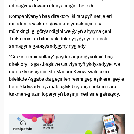
artmagyny dowam etdirýändigini belledi.
Kompaniýanyň baş direktory iki tarapyň netijeleri
mundan beýläk-de gowulandyrmak üçin uly
mümkinçiligi görýändigini we ýylyň ahyryna çenli
Türkmenistan bilen ýük dolanyşygynyň ep-esli
artmagyna garaşýandygyny nygtady.
“Gruzin demir ýollary” paýdarlar jemgyýetiniň baş
direktory Laşa Abaşidze Gruziýanyň ykdysadyýet we
durnukly ösüş ministri Mariam Kwriwişwili bilen
bilelikde Aşgabatda geçirilen resmi gepleşiklere, şeýle
hem Ykdysady hyzmatdaşlyk boýunça hökümetara
türkmen-gruzin toparynyň bäşinji mejlisine gatnaşdy.