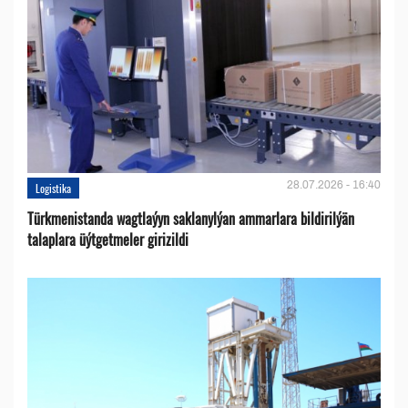
28.07.2026 - 16:40
Logistika
Türkmenistanda wagtlaýyn saklanylýan ammarlara bildirilýän
talaplara üýtgetmeler girizildi