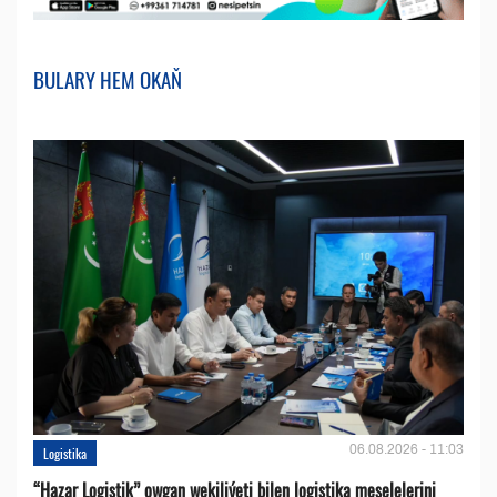
BULARY HEM OKAŇ
06.08.2026 - 11:03
Logistika
“Hazar Logistik” owgan wekiliýeti bilen logistika meselelerini