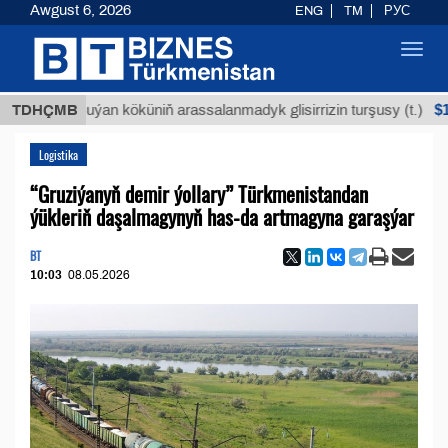
Awgust 6, 2026
ENG
TM
РУС
Toggl
navig
$12935,1
TDHÇMB
Buýan köküniň arassalanmadyk glisirrizin turşusy (t.)
Logistika
“Gruziýanyň demir ýollary” Türkmenistandan
ýükleriň daşalmagynyň has-da artmagyna garaşýar
BT
10:03
08.05.2026