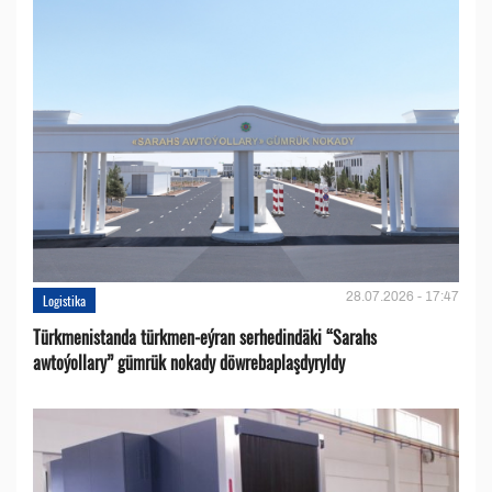
28.07.2026 - 17:47
Logistika
Türkmenistanda türkmen-eýran serhedindäki “Sarahs
awtoýollary” gümrük nokady döwrebaplaşdyryldy