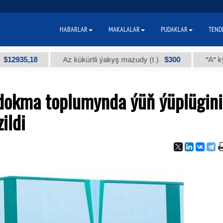
HABARLAR
MAKALALAR
PUDAKLAR
TEND
,18
$300
Az kükürtli ýakyş mazudy (t.)
"А" kysymly te
dokma toplumynda ýüň ýüplügini
ildi