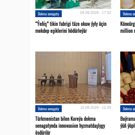
05.08.2026 - 17:52
Dokma senagaty
Dokma s
“Ýeňiş” tikin fabrigi täze okuw ýyly üçin
Köneürge
mekdep eşiklerini hödürleýär
million
10.06.2026 - 12:26
Dokma senagaty
Dokma s
Türkmenistan bilen Koreýa dokma
Baýrama
senagatynda innowasion hyzmatdaşlygy
ýüň ýüpl
ösdürýär