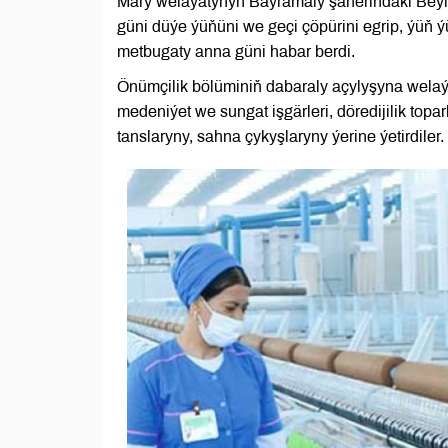
Mary welaýatynyň Baýramaly şäherindäki Be
güni düýe ýüňüni we geçi çöpürini egrip, ýüň 
metbugaty anna güni habar berdi.
Önümçilik bölüminiň dabaraly açylyşyna welaý
medeniýet we sungat işgärleri, döredijilik top
tanslaryny, sahna çykyşlaryny ýerine ýetirdiler.