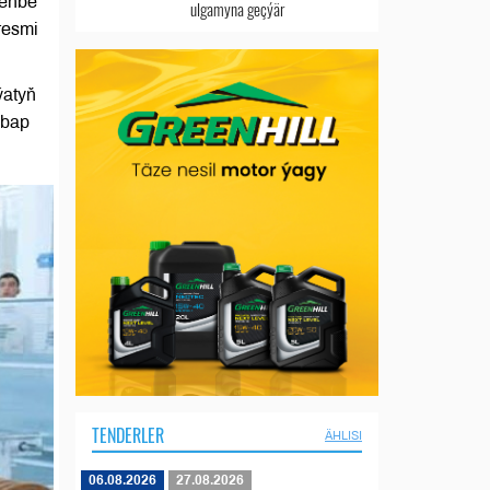
şenbe
ulgamyna geçýär
resmi
ýatyň
ebap
TENDERLER
ÄHLISI
06.08.2026
27.08.2026