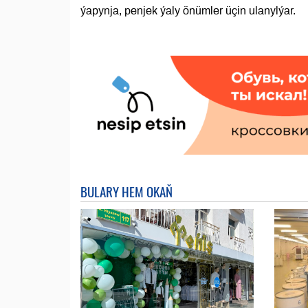
ýapynja, penjek ýaly önümler üçin ulanylýar.
BULARY HEM OKAŇ