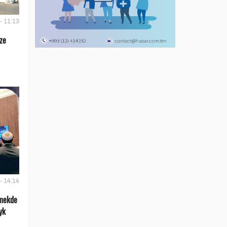
- 11:13
äze
- 14:14
rmekde
yk