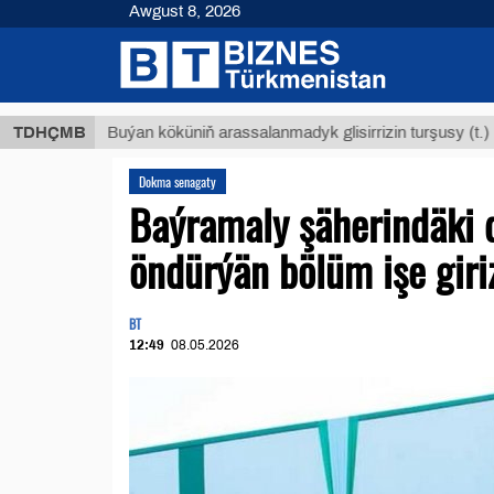
Awgust 8, 2026
$12935
TDHÇMB
Buýan köküniň arassalanmadyk glisirrizin turşusy (t.)
Dokma senagaty
Baýramaly şäherindäki 
öndürýän bölüm işe giriz
BT
12:49
08.05.2026