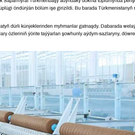
ýik Saparmyrat Türkmenbaşy adyndaky dokma toplumynda pen
ýüplügi öndürýän bölüm işe girizildi. Bu barada Türkmenistanyň 
atyň dürli künjeklerinden myhmanlar gatnaşdy. Dabarada wela
arlary özleriniň ýörite taýýarlan şowhunly aýdym-sazlaryny, döwr