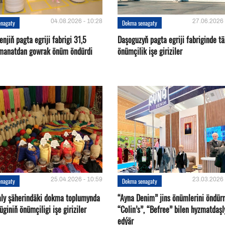
04.08.2026 - 10:28
27.06.2026 
enagaty
Dokma senagaty
njiň pagta egriji fabrigi 31,5
Daşoguzyň pagta egriji fabriginde t
 manatdan gowrak önüm öndürdi
önümçilik işe giriziler
25.04.2026 - 10:59
23.03.2026 
enagaty
Dokma senagaty
ly şäherindäki dokma toplumynda
“Ayna Denim” jins önümlerini öndü
üginiň önümçiligi işe giriziler
“Colin’s”, “Befree” bilen hyzmatdaşl
edýär