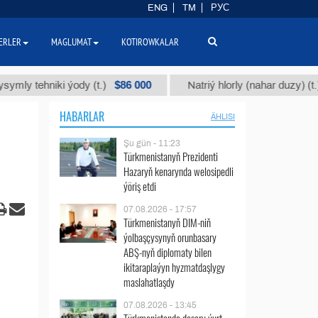
ENG
TM
РУС
ERLER
MAGLUMAT
KOTIROWKALAR
$86 000
$40
hniki ýody (t.)
Natriý hlorly (nahar duzy) (t.)
HABARLAR
ÄHLISI
Şu gün - 11:23
Türkmenistanyň Prezidenti
Hazaryň kenarynda welosipedli
ýöriş etdi
07.08.2026 - 17:57
Türkmenistanyň DIM-niň
ýolbaşçysynyň orunbasary
ABŞ-nyň diplomaty bilen
ikitaraplaýyn hyzmatdaşlygy
maslahatlaşdy
07.08.2026 - 13:45