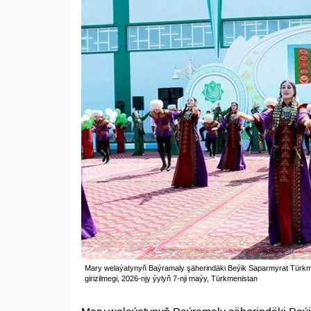
Mary welaýatynyň Baýramaly şäherindäki Beýik Saparmyrat Türk
girizilmegi, 2026-njy ýylyň 7-nji maýy, Türkmenistan