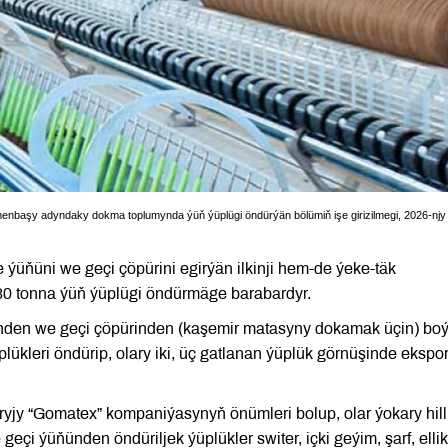
nbaşy adyndaky dokma toplumynda ýüň ýüplügi öndürýän bölümiň işe girizilmegi, 2026-njy
e ýüňüni we geçi çöpürini egirýän ilkinji hem-de ýeke-täk
0 tonna ýüň ýüplügi öndürmäge barabardyr.
nden we geçi çöpürinden (kaşemir matasyny dokamak üçin) bo
kleri öndürip, olary iki, üç gatlanan ýüplük görnüşinde ekspor
ryjy “Gomatex” kompaniýasynyň önümleri bolup, olar ýokary hill
i ýüňünden öndüriljek ýüplükler switer, içki geýim, şarf, ellik