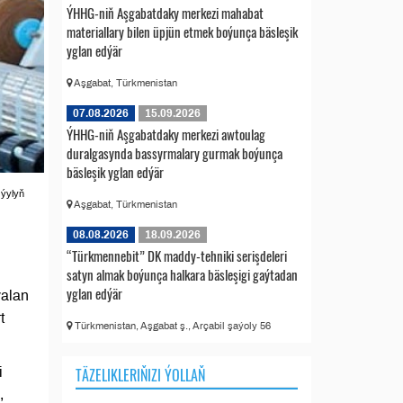
ÝHHG-niň Aşgabatdaky merkezi mahabat
materiallary bilen üpjün etmek boýunça bäsleşik
yglan edýär
Aşgabat, Türkmenistan
07.08.2026
15.09.2026
ÝHHG-niň Aşgabatdaky merkezi awtoulag
duralgasynda bassyrmalary gurmak boýunça
bäsleşik yglan edýär
 ýylyň
Aşgabat, Türkmenistan
08.08.2026
18.09.2026
“Türkmennebit” DK maddy-tehniki serişdeleri
satyn almak boýunça halkara bäsleşigi gaýtadan
yglan edýär
ýalan
t
Türkmenistan, Aşgabat ş., Arçabil şaýoly 56
i
TÄZELIKLERIŇIZI ÝOLLAŇ
,