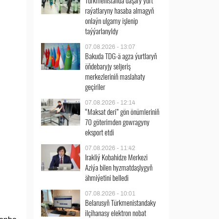
Türkmenistanda daşary ýurt
raýatlaryny hasaba almagyň
onlaýn ulgamy işlenip
taýýarlanyldy
07.08.2026 - 13:07
Bakuda TDG-ä agza ýurtlaryň
öňdebaryjy seljeriş
merkezleriniň maslahaty
geçiriler
07.08.2026 - 12:14
“Maksat deri” gön önümleriniň
70 göterimden gowragyny
eksport etdi
07.08.2026 - 11:42
Irakliý Kobahidze Merkezi
Aziýa bilen hyzmatdaşlygyň
ähmiýetini belledi
07.08.2026 - 10:01
Belarusyň Türkmenistandaky
ilçihanasy elektron nobat