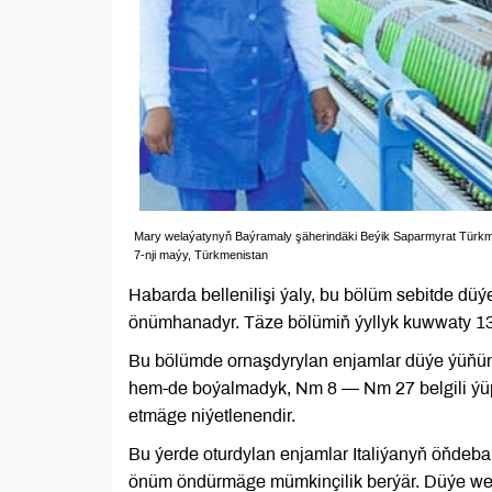
Mary welaýatynyň Baýramaly şäherindäki Beýik Saparmyrat Türkme
7-nji maýy, Türkmenistan
Habarda bellenilişi ýaly, bu bölüm sebitde düý
önümhanadyr. Täze bölümiň ýyllyk kuwwaty 13
Bu bölümde ornaşdyrylan enjamlar düýe ýüňü
hem-de boýalmadyk, Nm 8 — Nm 27 belgili ýüplü
etmäge niýetlenendir.
Bu ýerde oturdylan enjamlar Italiýanyň öňdeba
önüm öndürmäge mümkinçilik berýär. Düýe we geç