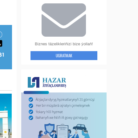
Biznes täzelikleriňizi bize ýollaň!
UGRATMAK