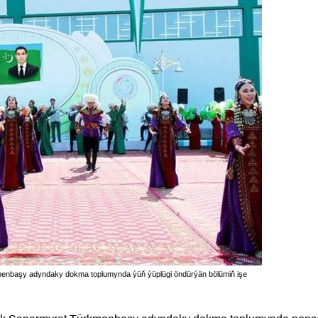
menbaşy adyndaky dokma toplumynda ýüň ýüplügi öndürýän bölümiň işe