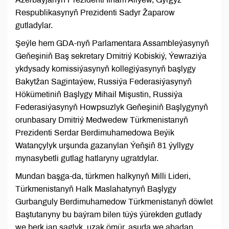
Respublikasynyň Prezidenti Sadyr Žaparow
gutladylar.
Şeýle hem GDA-nyň Parlamentara Assambleýasynyň
Geňeşiniň Baş sekretary Dmitriý Kobiskiý, Ýewraziýa
ykdysady komissiýasynyň kollegiýasynyň başlygy
Bakytžan Sagintaýew, Russiýa Federasiýasynyň
Hökümetiniň Başlygy Mihail Mişustin, Russiýa
Federasiýasynyň Howpsuzlyk Geňeşiniň Başlygynyň
orunbasary Dmitriý Medwedew Türkmenistanyň
Prezidenti Serdar Berdimuhamedowa Beýik
Watançylyk urşunda gazanylan Ýeňşiň 81 ýyllygy
mynasybetli gutlag hatlaryny ugratdylar.
Mundan başga-da, türkmen halkynyň Milli Lideri,
Türkmenistanyň Halk Maslahatynyň Başlygy
Gurbanguly Berdimuhamedow Türkmenistanyň döwlet
Baştutanyny bu baýram bilen tüýs ýürekden gutlady
we berk jan saglyk, uzak ömür, asuda we abadan