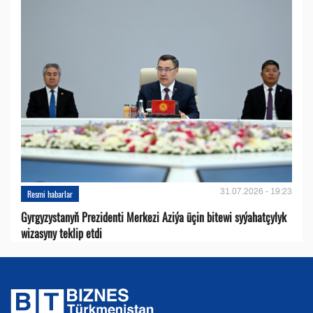
31.07.2026 - 19:23
Resmi habarlar
Gyrgyzystanyň Prezidenti Merkezi Aziýa üçin bitewi syýahatçylyk
wizasyny teklip etdi