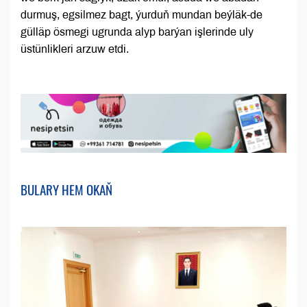
durmuş, egsilmez bagt, ýurduň mundan beýläk-de
gülläp ösmegi ugrunda alyp barýan işlerinde uly
üstünlikleri arzuw etdi.
BULARY HEM OKAŇ