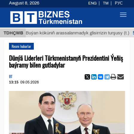
Awgust 8, 2026
ENG
TM
РУС
Toggl
navig
$12935,
TDHÇMB
Buýan köküniň arassalanmadyk glisirrizin turşusy (t.)
Resmi habarlar
Dünýä Liderleri Türkmenistanyň Prezidentini Ýeňiş
baýramy bilen gutladylar
BT
13:15
09.05.2026