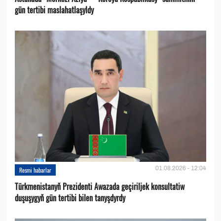
gün tertibi maslahatlaşyldy
01.08.2026 - 12:04
Resmi habarlar
Türkmenistanyň Prezidenti Awazada geçiriljek konsultatiw
duşuşygyň gün tertibi bilen tanyşdyrdy