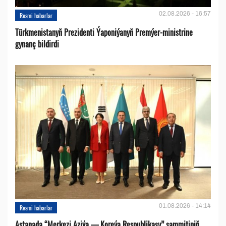
02.08.2026 - 16:57
Resmi habarlar
Türkmenistanyň Prezidenti Ýaponiýanyň Premýer-ministrine
gynanç bildirdi
01.08.2026 - 14:14
Resmi habarlar
Astanada “Merkezi Aziýa — Koreýa Respublikasy” sammitiniň