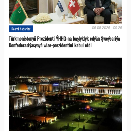
06.08.2026 - 09:26
Resmi habarlar
Türkmenistanyň Prezidenti ÝHHG-na başlyklyk edýän Şweýsariýa
Konfederasiýasynyň wise-prezidentini kabul etdi