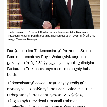
Türkmenistanyň Prezidenti Serdar Berdimuhamedow bilen Russiýanyň
Prezidenti Wladimir Putiniň arasynda geçirilen duşuşyk, 2025-nji ýylyň 9-njy
maýy, Moskwa, Russiýa
Dünýä Liderleri Türkmenistanyň Prezidenti Serdar
Berdimuhamedowy Beýik Watançylyk urşunda
gazanylan Ýeňşiň 81 ýyllygy mynasybetli gutladylar.
Bu barada Türkmenistanyň resmi metbugaty habar
berdi.
Türkmenistanyň döwlet Baştutanyny Ýeňiş güni
mynasybetli Russiýanyň Prezidenti Wladimir Putin,
Özbegistanyň Prezidenti Şawkat Mirziýoýew,
Täjigistanyň Prezidenti Emomali Rahmon,
Azerbaýjanyň Prezidenti Ilham Aliýew, Gyrgyz