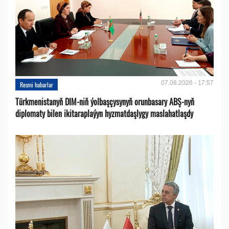
07.08.2026 - 17:57
Resmi habarlar
Türkmenistanyň DIM-niň ýolbaşçysynyň orunbasary ABŞ-nyň
diplomaty bilen ikitaraplaýyn hyzmatdaşlygy maslahatlaşdy