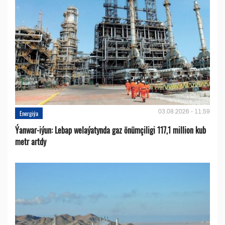
03.08.2026 - 11:59
Energiýa
Ýanwar-iýun: Lebap welaýatynda gaz önümçiligi 117,1 million kub
metr artdy