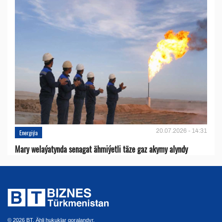
20.07.2026 - 14:31
Energiýa
Mary welaýatynda senagat ähmiýetli täze gaz akymy alyndy
© 2026 BT. Ähli hukuklar goralandyr.