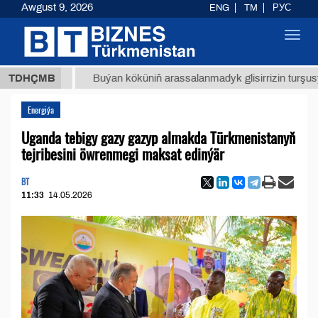
Awgust 9, 2026
ENG
TM
РУС
Toggl
navig
 ТМТ
$
TDHÇMB
Buýan köküniň arassalanmadyk glisirrizin turşusy (t.)
Energiýa
Uganda tebigy gazy gazyp almakda Türkmenistanyň
tejribesini öwrenmegi maksat edinýär
BT
11:33
14.05.2026