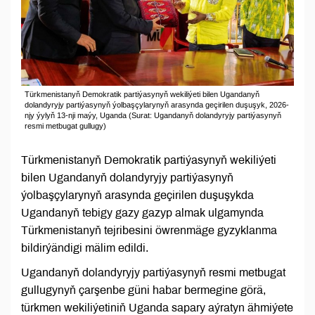
Türkmenistanyň Demokratik partiýasynyň wekiliýeti bilen Ugandanyň
dolandyryjy partiýasynyň ýolbaşçylarynyň arasynda geçirilen duşuşyk, 2026-
njy ýylyň 13-nji maýy, Uganda (Surat: Ugandanyň dolandyryjy partiýasynyň
resmi metbugat gullugy)
Türkmenistanyň Demokratik partiýasynyň wekiliýeti
bilen Ugandanyň dolandyryjy partiýasynyň
ýolbaşçylarynyň arasynda geçirilen duşuşykda
Ugandanyň tebigy gazy gazyp almak ulgamynda
Türkmenistanyň tejribesini öwrenmäge gyzyklanma
bildirýändigi mälim edildi.
Ugandanyň dolandyryjy partiýasynyň resmi metbugat
gullugynyň çarşenbe güni habar bermegine görä,
türkmen wekiliýetiniň Uganda sapary aýratyn ähmiýete