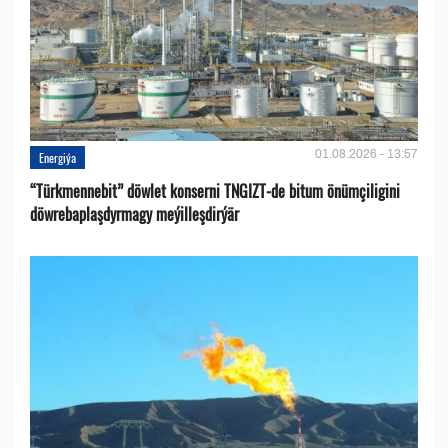
01.08.2026 - 13:57
Energiýa
“Türkmennebit” döwlet konserni TNGIZT-de bitum önümçiligini
döwrebaplaşdyrmagy meýilleşdirýär