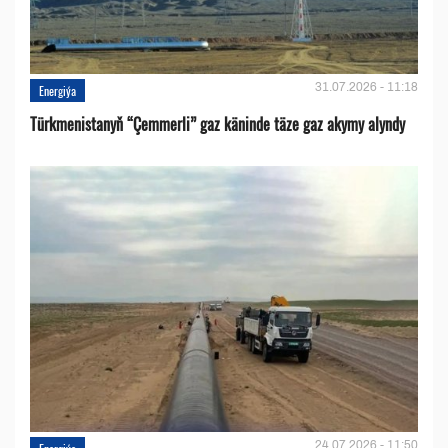
31.07.2026 - 11:18
Energiýa
Türkmenistanyň “Çemmerli” gaz käninde täze gaz akymy alyndy
24.07.2026 - 11:50