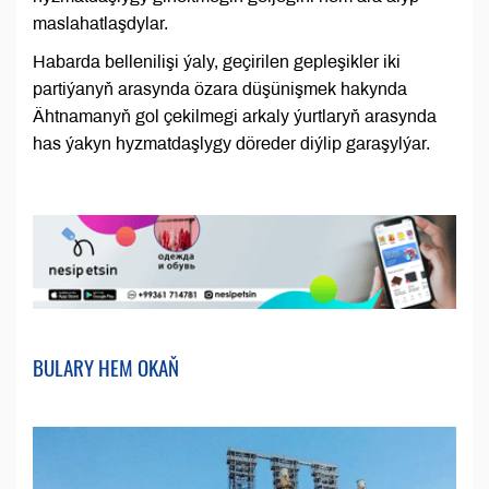
maslahatlaşdylar.
Habarda bellenilişi ýaly, geçirilen gepleşikler iki
partiýanyň arasynda özara düşünişmek hakynda
Ähtnamanyň gol çekilmegi arkaly ýurtlaryň arasynda
has ýakyn hyzmatdaşlygy döreder diýlip garaşylýar.
BULARY HEM OKAŇ