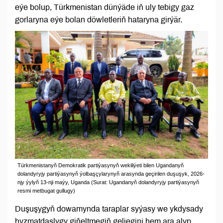
eýe bolup, Türkmenistan dünýäde iň uly tebigy gaz
gorlaryna eýe bolan döwletleriň hataryna girýär.
Türkmenistanyň Demokratik partiýasynyň wekiliýeti bilen Ugandanyň
dolandyryjy partiýasynyň ýolbaşçylarynyň arasynda geçirilen duşuşyk, 2026-
njy ýylyň 13-nji maýy, Uganda (Surat: Ugandanyň dolandyryjy partiýasynyň
resmi metbugat gullugy)
Duşuşygyň dowamynda taraplar syýasy we ykdysady
hyzmatdaşlygy giňeltmegiň geljegini hem ara alyp