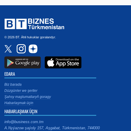
© 2026 BT. Ähli hukuklar goralandyr.
EDARA
Biz barada
Düzgünler we şertler
Şahsy maglumatlaryň goragy
Habarlaşmak üçin
HABARLAŞMAK ÜÇIN
info@business.com.tm
A.Nyýazow şaýoly 157, Aşgabat, Türkmenistan, 744000