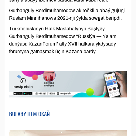
Gurbanguly Berdimuhamedow ak reňkli alabaý güjügi
Rustam Minnihanowa 2021-nji ýylda sowgat beripdi.
Türkmenistanyň Halk Maslahatynyň Başlygy
Gurbanguly Berdimuhamedow “Russiýa — Yslam
dünýäsi: KazanForum” atly XVII halkara ykdysady
forumyna gatnaşmak üçin Kazana bardy.
BULARY HEM OKAŇ