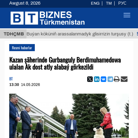
Awgust 8, 2026
ENG
TM
РУС
Toggl
navig
$12935,
TDHÇMB
Buýan köküniň arassalanmadyk glisirrizin turşusy (t.)
Resmi habarlar
Kazan şäherinde Gurbanguly Berdimuhamedowa
ulalan Ak dost atly alabaý görkezildi
BT
13:30
14.05.2026