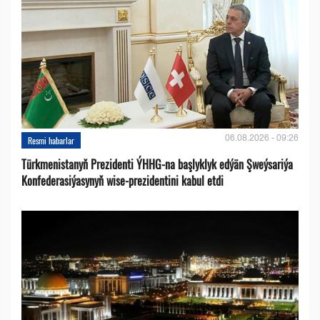
06.08.2026 - 09:26
Resmi habarlar
Türkmenistanyň Prezidenti ÝHHG-na başlyklyk edýän Şweýsariýa
Konfederasiýasynyň wise-prezidentini kabul etdi