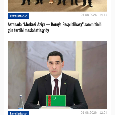
01.08.2026 - 14:14
Resmi habarlar
Astanada “Merkezi Aziýa — Koreýa Respublikasy” sammitiniň
gün tertibi maslahatlaşyldy
01.08.2026 - 12:04
Resmi habarlar