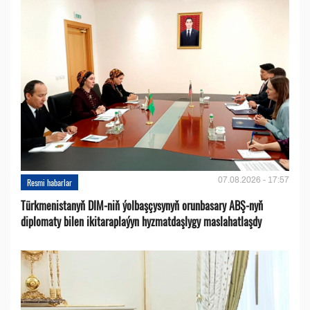
07.08.2026 - 17:57
Resmi habarlar
Türkmenistanyň DIM-niň ýolbaşçysynyň orunbasary ABŞ-nyň
diplomaty bilen ikitaraplaýyn hyzmatdaşlygy maslahatlaşdy