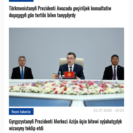
Türkmenistanyň Prezidenti Awazada geçiriljek konsultatiw
duşuşygyň gün tertibi bilen tanyşdyrdy
31.07.2026 - 19:23
Resmi habarlar
Gyrgyzystanyň Prezidenti Merkezi Aziýa üçin bitewi syýahatçylyk
wizasyny teklip etdi