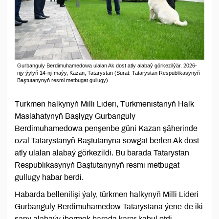
Gurbanguly Berdimuhamedowa ulalan Ak dost atly alabaý görkezilýär, 2026-
njy ýylyň 14-nji maýy, Kazan, Tatarystan (Surat: Tatarystan Respublikasynyň
Baştutanynyň resmi metbugat gullugy)
Türkmen halkynyň Milli Lideri, Türkmenistanyň Halk
Maslahatynyň Başlygy Gurbanguly
Berdimuhamedowa penşenbe güni Kazan şäherinde
ozal Tatarystanyň Baştutanyna sowgat berlen Ak dost
atly ulalan alabaý görkezildi. Bu barada Tatarystan
Respublikasynyň Baştutanynyň resmi metbugat
gullugy habar berdi.
Habarda bellenilişi ýaly, türkmen halkynyň Milli Lideri
Gurbanguly Berdimuhamedow Tatarystana ýene-de iki
sany alabaýy ibermek barada karar kabul etdi.