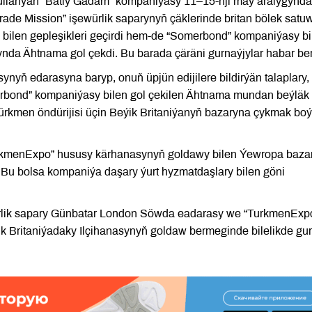
ullanýan “Batly Gadam” kompaniýasy 11–15-nji maý aralygynda
de Mission” işewürlik saparynyň çäklerinde britan bölek satu
 bilen gepleşikleri geçirdi hem-de “Somerbond” kompaniýasy bi
da Ähtnama gol çekdi. Bu barada çäräni gurnaýjylar habar ber
yň edarasyna baryp, onuň üpjün edijilere bildirýän talaplary, 
Somerbond” kompaniýasy bilen gol çekilen Ähtnama mundan beýlä
türkmen öndürijisi üçin Beýik Britaniýanyň bazaryna çykmak bo
rkmenExpo” hususy kärhanasynyň goldawy bilen Ýewropa baza
. Bu bolsa kompaniýa daşary ýurt hyzmatdaşlary bilen göni
rlik sapary Günbatar London Söwda eadarasy we “TurkmenExp
Britaniýadaky Ilçihanasynyň goldaw bermeginde bilelikde gur