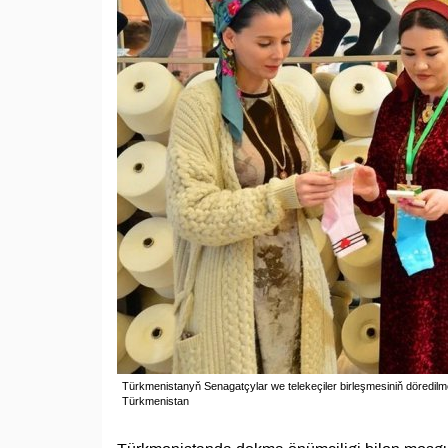
Türkmenistanyň Senagatçylar we telekeçiler birleşmesiniň döredilme
Türkmenistan