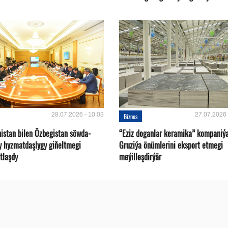
28.07.2026 - 10:03
27.07.2026 
Biznes
istan bilen Özbegistan söwda-
“Eziz doganlar keramika” kompaniý
y hyzmatdaşlygy giňeltmegi
Gruziýa önümlerini eksport etmegi
tlaşdy
meýilleşdirýär