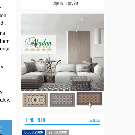
ulgamyna geçýär
w
len
di.
hil
k hem
ýunça
ry
o”
aldy.
TENDERLER
ÄHLISI
06.08.2026
27.08.2026