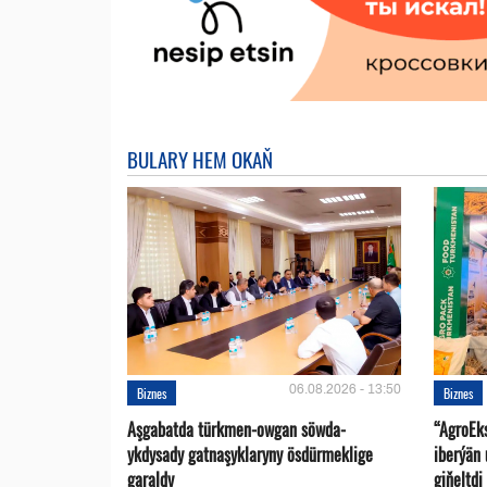
BULARY HEM OKAŇ
06.08.2026 - 13:50
Biznes
Biznes
Aşgabatda türkmen-owgan söwda-
“AgroEk
ykdysady gatnaşyklaryny ösdürmeklige
iberýän 
garaldy
giňeltdi