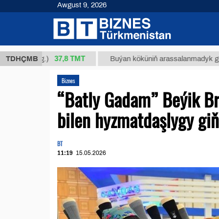
Awgust 9, 2026
37,8 ТМТ
1 (kg.)
TDHÇMB
Buýan köküniň arassalanmadyk glisirrizin t
Biznes
“Batly Gadam” Beýik Br
bilen hyzmatdaşlygy giň
BT
11:19
15.05.2026