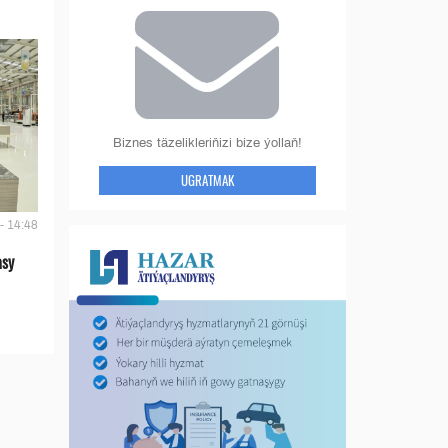
Biznes täzelikleriňizi bize ýollaň!
UGRATMAK
- 14:48
asy