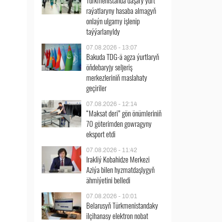
Türkmenistanda daşary ýurt
raýatlaryny hasaba almagyň
onlaýn ulgamy işlenip
taýýarlanyldy
07.08.2026 - 13:07
Bakuda TDG-ä agza ýurtlaryň
öňdebaryjy seljeriş
merkezleriniň maslahaty
geçiriler
07.08.2026 - 12:14
“Maksat deri” gön önümleriniň
70 göterimden gowragyny
eksport etdi
07.08.2026 - 11:42
Irakliý Kobahidze Merkezi
Aziýa bilen hyzmatdaşlygyň
ähmiýetini belledi
07.08.2026 - 10:01
Belarusyň Türkmenistandaky
ilçihanasy elektron nobat