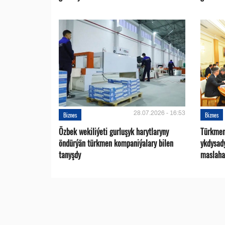
28.07.2026 - 16:53
Biznes
Biznes
Özbek wekiliýeti gurluşyk harytlaryny
Türkmen
öndürýän türkmen kompaniýalary bilen
ykdysad
tanyşdy
maslaha