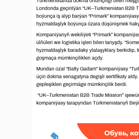
Türkmenistanda dokma önümçiligi bilen meşg
Londonda geçirilýän “UK–Turkmenistan B2B Tra
boýunça iş alyp barýan “Primark” kompaniýasy
hyzmatdaşlyk boýunça özara düşünişmek hakyn
Kompaniýanyň wekiliýeti “Primark” kompaniýasyn
ülňüleri we logistika işleri bilen tanyşdy. “
hyzmatdaşlyk baradaky ylalaşyklary berkidip, 
goşmaça mümkinçilikleri açdy.
Mundan ozal “Batly Gadam” kompaniýasy “Tu
üçin dokma senagatyna degişli sertifikaty aldy
gepleşikleri geçirmäge mümkinçilik berdi.
“UK–Turkmenistan B2B Trade Mission” işewü
kompaniýasy tarapyndan Türkmenistanyň Beýik 