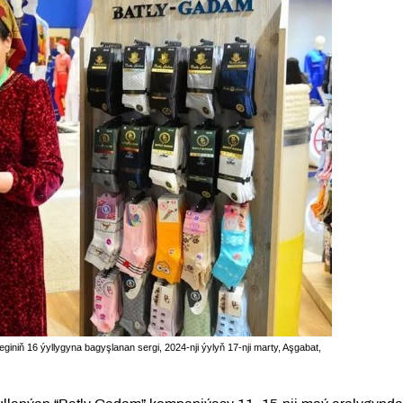
giniň 16 ýyllygyna bagyşlanan sergi, 2024-nji ýylyň 17-nji marty, Aşgabat,