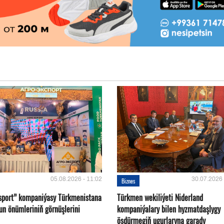
05.08.2026 - 11:02
30.07.2026 
Biznes
sport” kompaniýasy Türkmenistana
Türkmen wekiliýeti Niderland
un önümleriniň görnüşlerini
kompaniýalary bilen hyzmatdaşlygy
ösdürmegiň ugurlaryna garady