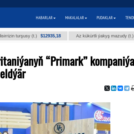
HABARLAR
MAKALALAR
PUDAKLAR
TEND
$12935,18
$300
urşusy (t.)
Az kükürtli ýakyş mazudy (t.)
itaniýanyň “Primark” kompaniý
eldýär