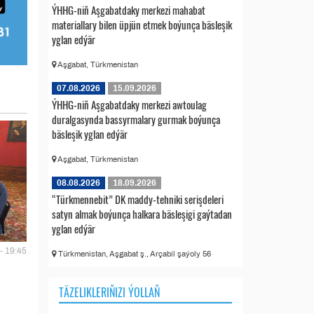
ÝHHG-niň Aşgabatdaky merkezi mahabat
materiallary bilen üpjün etmek boýunça bäsleşik
yglan edýär
Aşgabat, Türkmenistan
07.08.2026
15.09.2026
ÝHHG-niň Aşgabatdaky merkezi awtoulag
duralgasynda bassyrmalary gurmak boýunça
bäsleşik yglan edýär
Aşgabat, Türkmenistan
08.08.2026
18.09.2026
“Türkmennebit” DK maddy-tehniki serişdeleri
satyn almak boýunça halkara bäsleşigi gaýtadan
yglan edýär
- 19:45
Türkmenistan, Aşgabat ş., Arçabil şaýoly 56
TÄZELIKLERIŇIZI ÝOLLAŇ