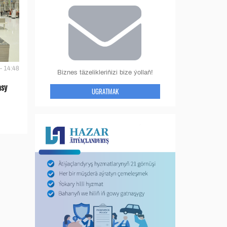
- 14:48
Biznes täzelikleriňizi bize ýollaň!
asy
UGRATMAK