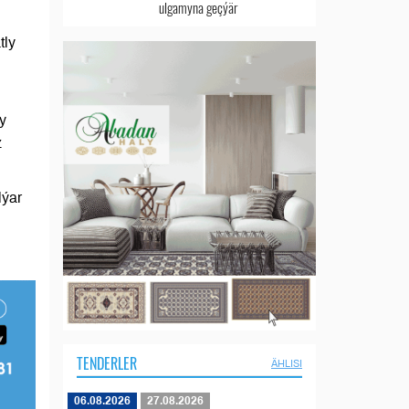
ulgamyna geçýär
tly
y
z
lýar
TENDERLER
ÄHLISI
06.08.2026
27.08.2026