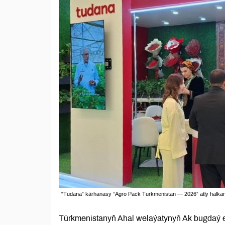
“Tudana” kärhanasy “Agro Pack Turkmenistan — 2026” atly halkara 
Türkmenistanyň Ahal welaýatynyň Ak bugdaý et