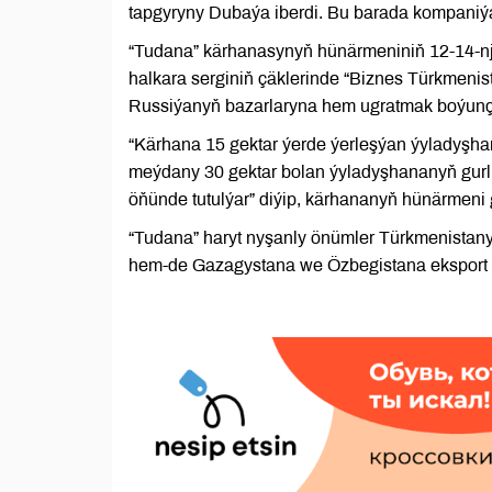
tapgyryny Dubaýa iberdi. Bu barada kompaniýa
“Tudana” kärhanasynyň hünärmeniniň 12-14-nji
halkara serginiň çäklerinde “Biznes Türkmenis
Russiýanyň bazarlaryna hem ugratmak boýunça 
“Kärhana 15 gektar ýerde ýerleşýan ýyladyşha
meýdany 30 gektar bolan ýyladyşhananyň gurlu
öňünde tutulýar” diýip, kärhananyň hünärmeni 
“Tudana” haryt nyşanly önümler Türkmenistan
hem-de Gazagystana we Özbegistana eksport e