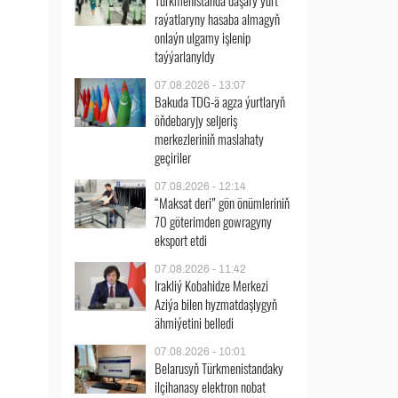
Türkmenistanda daşary ýurt
raýatlaryny hasaba almagyň
onlaýn ulgamy işlenip
taýýarlanyldy
07.08.2026 - 13:07
Bakuda TDG-ä agza ýurtlaryň
öňdebaryjy seljeriş
merkezleriniň maslahaty
geçiriler
07.08.2026 - 12:14
“Maksat deri” gön önümleriniň
70 göterimden gowragyny
eksport etdi
07.08.2026 - 11:42
Irakliý Kobahidze Merkezi
Aziýa bilen hyzmatdaşlygyň
ähmiýetini belledi
07.08.2026 - 10:01
Belarusyň Türkmenistandaky
ilçihanasy elektron nobat