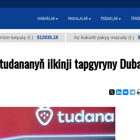
HABARLAR
MAKALALAR
PUDAKLAR
TEND
$12935,18
$300
şusy (t.)
Az kükürtli ýakyş mazudy (t.)
tudananyň ilkinji tapgyryny Dub