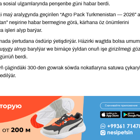
 sosial ulgamlarynda penşenbe güni habar berdi.
 maý aralygynda geçirilen “Agro Pack Turkmenistan — 2026” a
tan” neşirine habar bermegine görä, kärhana öz önümlerini
işleri alyp barýar.
nada ýertudana ösdürip ýetişdirýär. Häzirki wagtda bolsa umum
şygy alnyp barylýar we birnäçe ýyldan onuň işe girizilmegi gö
gürrüň berdi.
yň çägindäki 300-den gowrak söwda nokatlaryna satuwa çykary
dilýär.