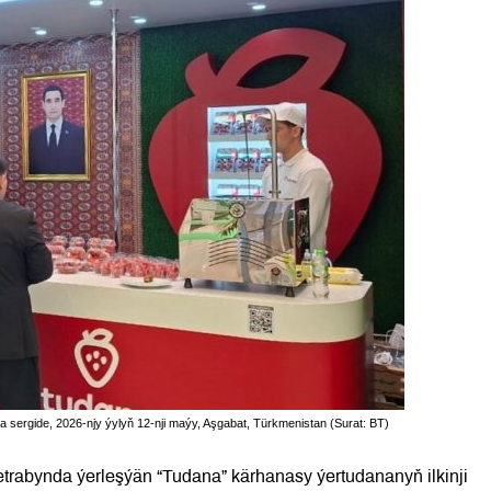
sergide, 2026-njy ýylyň 12-nji maýy, Aşgabat, Türkmenistan (Surat: BT)
rabynda ýerleşýän “Tudana” kärhanasy ýertudananyň ilkinji