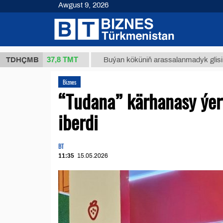
Awgust 9, 2026
37,8 ТМТ
(kg.)
TDHÇMB
Buýan köküniň arassalanmadyk glisirrizin tur
Biznes
“Tudana” kärhanasy ýer
iberdi
BT
11:35
15.05.2026