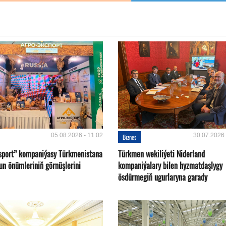
05.08.2026 - 11:02
30.07.2026 
Biznes
sport” kompaniýasy Türkmenistana
Türkmen wekiliýeti Niderland
un önümleriniň görnüşlerini
kompaniýalary bilen hyzmatdaşlygy
ösdürmegiň ugurlaryna garady