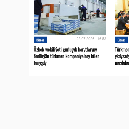
28.07.2026 - 16:53
Biznes
Biznes
Özbek wekiliýeti gurluşyk harytlaryny
Türkmen
öndürýän türkmen kompaniýalary bilen
ykdysad
tanyşdy
maslaha