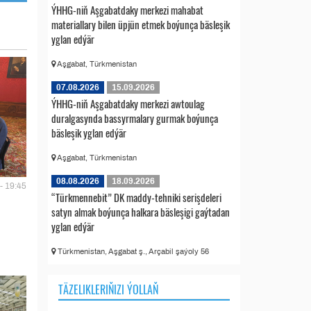
ÝHHG-niň Aşgabatdaky merkezi mahabat
materiallary bilen üpjün etmek boýunça bäsleşik
yglan edýär
Aşgabat, Türkmenistan
07.08.2026
15.09.2026
ÝHHG-niň Aşgabatdaky merkezi awtoulag
duralgasynda bassyrmalary gurmak boýunça
bäsleşik yglan edýär
Aşgabat, Türkmenistan
08.08.2026
18.09.2026
- 19:45
“Türkmennebit” DK maddy-tehniki serişdeleri
satyn almak boýunça halkara bäsleşigi gaýtadan
yglan edýär
Türkmenistan, Aşgabat ş., Arçabil şaýoly 56
TÄZELIKLERIŇIZI ÝOLLAŇ