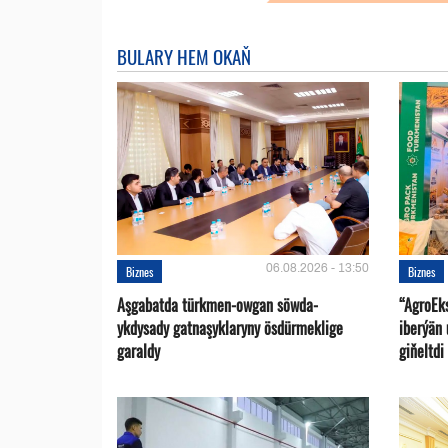
BULARY HEM OKAŇ
06.08.2026 - 13:50
Biznes
Biznes
Aşgabatda türkmen-owgan söwda-
“AgroEk
ykdysady gatnaşyklaryny ösdürmeklige
iberýän 
garaldy
giňeltdi