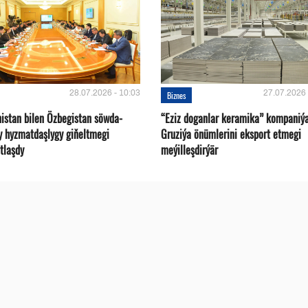
28.07.2026 - 10:03
27.07.2026 
Biznes
istan bilen Özbegistan söwda-
“Eziz doganlar keramika” kompaniý
y hyzmatdaşlygy giňeltmegi
Gruziýa önümlerini eksport etmegi
tlaşdy
meýilleşdirýär