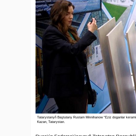
Tatarystanyň Baştutany Rustam Minnihanow “Eziz doganlar keramika
Kazan, Tatarystan.