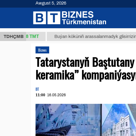
Awgust 5, 2026
7,8 ТМТ
TDHÇMB
Buýan köküniň arassalanmadyk glisirrizin turşusy (t
Biznes
Tatarystanyň Baştutany
keramika” kompaniýasyn
BT
11:00
16.05.2026