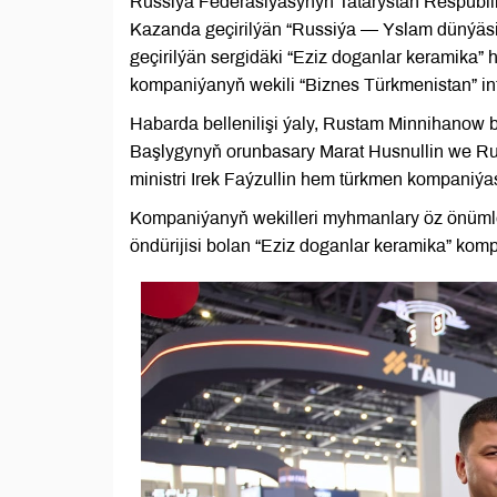
Russiýa Federasiýasynyň Tatarystan Respubl
Kazanda geçirilýän “Russiýa — Yslam dünýäsi
geçirilýän sergidäki “Eziz doganlar keramika” 
kompaniýanyň wekili “Biznes Türkmenistan” int
Habarda bellenilişi ýaly, Rustam Minnihanow 
Başlygynyň orunbasary Marat Husnullin we Ru
ministri Irek Faýzullin hem türkmen kompaniýa
Kompaniýanyň wekilleri myhmanlary öz önümler
öndürijisi bolan “Eziz doganlar keramika” komp