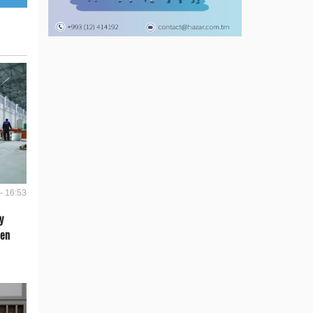
- 16:53
y
len