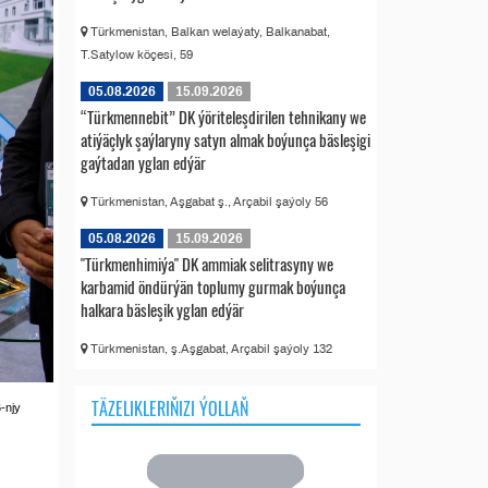
Türkmenistan, Balkan welaýaty, Balkanabat,
T.Satylow köçesi, 59
05.08.2026
15.09.2026
“Türkmennebit” DK ýöriteleşdirilen tehnikany we
atiýäçlyk şaýlaryny satyn almak boýunça bäsleşigi
gaýtadan yglan edýär
Türkmenistan, Aşgabat ş., Arçabil şaýoly 56
05.08.2026
15.09.2026
"Türkmenhimiýa" DK ammiak selitrasyny we
karbamid öndürýän toplumy gurmak boýunça
halkara bäsleşik yglan edýär
Türkmenistan, ş.Aşgabat, Arçabil şaýoly 132
TÄZELIKLERIŇIZI ÝOLLAŇ
-njy