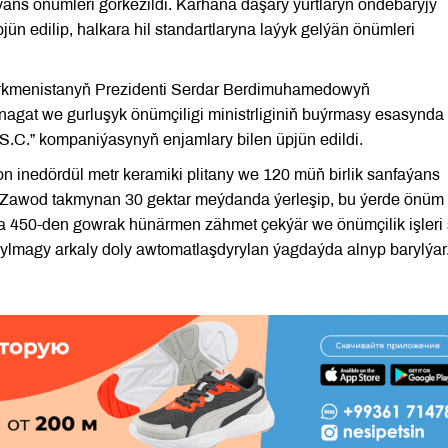
ans önümleri görkezildi. Kärhana daşary ýurtlaryň öňdebaryjy
pjün edilip, halkara hil standartlaryna laýyk gelýän önümleri
Türkmenistanyň Prezidenti Serdar Berdimuhamedowyň
agat we gurluşyk önümçiligi ministrliginiň buýrmasy esasynda
S.C.” kompaniýasynyň enjamlary bilen üpjün edildi.
n inedördül metr keramiki plitany we 120 müň birlik sanfaýans
. Zawod takmynan 30 gektar meýdanda ýerleşip, bu ýerde önüm
da 450-den gowrak hünärmen zähmet çekýär we önümçilik işleri 
nylmagy arkaly doly awtomatlaşdyrylan ýagdaýda alnyp barylýar