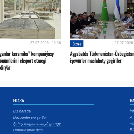
27.07.2026 - 14:48
27.07.2026 
Biznes
oganlar keramika” kompaniýasy
Aşgabatda Türkmenistan-Özbegista
 önümlerini eksport etmegi
işewürler maslahaty geçiriler
dirýär
EDARA
H
in
Biz barada
A.
Düzgünler we şertler
+9
Şahsy maglumatlaryň goragy
Bi
Habarlaşmak üçin