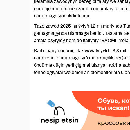
keramika zawodynyň bezeg plitalary we sanfaý
öndürijileriniň häzirki zaman enjamlary bilen ü
öndürmäge gönükdirilendir.
Täze zawod 2025-nji ýylyň 12-nji martynda 
gatnaşmagynda ulanmaga berildi. Taslama Sen
amala aşyryldy hem-de italiýaly “SACMI Imola 
Kärhananyň önümçilik kuwwaty ýylda 3,3 millio
önümlerini öndürmäge giň mümkinçilik berýär
öndürmek üçin ýerli çig mal ulanýar. Kärhana
tehnologiýalar we emeli aň elementleriniň ula