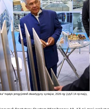
” hojalyk jemgyýetiniň diwarlygyny synlaýar, 2026-njy ýylyň 14-nji maýy,