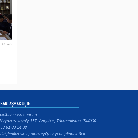
- 09:48
n
ABARLAŞMAK ÜÇIN
fo@business.com.tm
Nyýazow şaýoly 157, Aşgabat, Türkmenistan, 744000
93 61 89 14 98
ldirişleriňizi we iş orunlaryňyzy ýerleşdirmek üçin: