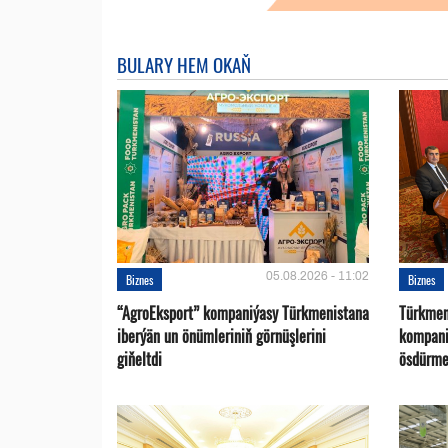
BULARY HEM OKAŇ
05.08.2026 - 11:02
Biznes
Biznes
“AgroEksport” kompaniýasy Türkmenistana
Türkmen
iberýän un önümleriniň görnüşlerini
kompani
giňeltdi
ösdürme