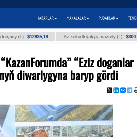
HABARLAR
MAKALALAR
PUDAKLAR
TEND
$12935,18
$300
.)
Az kükürtli ýakyş mazudy (t.)
"А" 
 “KazanForumda” “Eziz doganlar
yň diwarlygyna baryp gördi