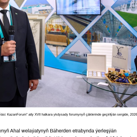
äsi: KazanForum” atly XVII halkara ykdysady forumynyň çäklerinde geçirilýän sergide, 2026
ynyň Ahal welaýatynyň Bäherden etrabynda ýerleşýän