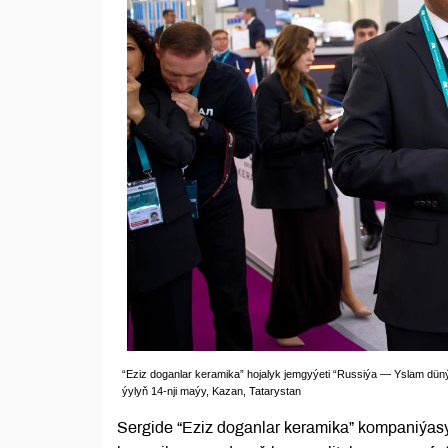
“Eziz doganlar keramika” hojalyk jemgyýeti “Russiýa — Yslam düný
ýylyň 14-nji maýy, Kazan, Tatarystan
Sergide “Eziz doganlar keramika” kompaniýas