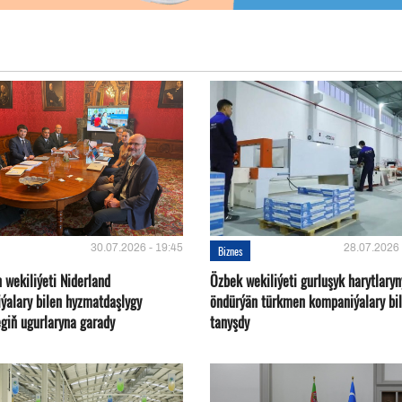
30.07.2026 - 19:45
28.07.2026 
Biznes
 wekiliýeti Niderland
Özbek wekiliýeti gurluşyk harytlaryn
ýalary bilen hyzmatdaşlygy
öndürýän türkmen kompaniýalary bi
giň ugurlaryna garady
tanyşdy