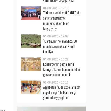
ýarmarkasyna çagyrylýar
04.08.2026 - 12:18
Türkmen wekiliýeti CAREC-de
sanly aragatnaşyk
mümkinçilikleri bilen
tanyşdyrdy
04.08.2026 - 12:07
“Garagum” hojalygynda 58
müň baş ownuk şahly mal
idedilýär
04.08.2026 - 10:28
Köneürgenjiň pagta egriji
fabrigi 31,5 million manatdan
gowrak önüm öndürdi
03.08.2026 - 16:15
Aşgabatda “Kids Expo: ähli zat
çagalar üçin” halkara sergi-
ýarmarkasy geçiriler