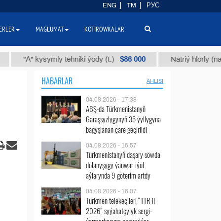
ENG
TM
РУС
ERLER
MAGLUMAT
KOTIROWKALAR
$86 000
kysymly tehniki ýody (t.)
Natriý hlorly (nahar duzy) (
HABARLAR
ÄHLISI
04.08.2026 - 17:38
ABŞ-da Türkmenistanyň
Garaşsyzlygynyň 35 ýyllygyna
bagyşlanan çäre geçirildi
04.08.2026 - 16:57
Türkmenistanyň daşary söwda
dolanyşygy ýanwar-iýul
aýlarynda 9 göterim artdy
04.08.2026 - 16:07
Türkmen telekeçileri “TTR II
2026” syýahatçylyk sergi-