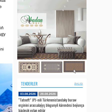
nda
e
iň
ygy
ini
TENDERLER
ÄHLISI
03.08.2026
28.08.2026
“Tatneft” JPJ-niň Türkmenistandaky buraw
erginini arassalaýyş blogunyň kärendesi boýunça
bäsleşik yglan edýär