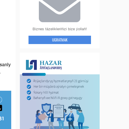
Biznes täzelikleriňizi bize ýollaň!
UGRATMAK
sanly
.