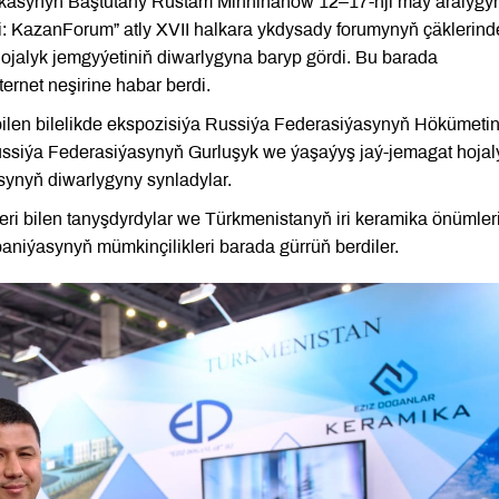
ikasynyň Baştutany Rustam Minnihanow 12–17-nji maý aralygy
: KazanForum” atly XVII halkara ykdysady forumynyň çäklerind
hojalyk jemgyýetiniň diwarlygyna baryp gördi. Bu barada
ernet neşirine habar berdi.
bilen bilelikde ekspozisiýa Russiýa Federasiýasynyň Hökümetin
ssiýa Federasiýasynyň Gurluşyk we ýaşaýyş jaý-jemagat hojal
synyň diwarlygyny synladylar.
i bilen tanyşdyrdylar we Türkmenistanyň iri keramika önümler
aniýasynyň mümkinçilikleri barada gürrüň berdiler.