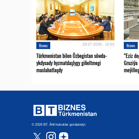
28.07.2026 - 10:03
Biznes
Biznes
Türkmenistan bilen Özbegistan söwda-
“Eziz d
ykdysady hyzmatdaşlygy giňeltmegi
Gruziýa
maslahatlaşdy
meýilleş
© 2026 BT. Ähli hukuklar goralandyr.