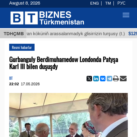
Awgust 8, 2026
ENG
TM
РУС
Toggl
navig
$12935,18
TDHÇMB
Buýan köküniň arassalanmadyk glisirrizin turşusy (t.)
Resmi habarlar
Gurbanguly Berdimuhamedow Londonda Patyşa
Karl III bilen duşuşdy
BT
22:02
17.05.2026