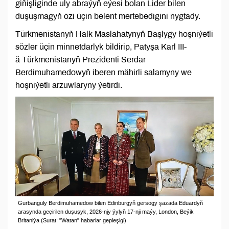
giňişliginde uly abraýyň eýesi bolan Lider bilen
duşuşmagyň özi üçin belent mertebedigini nygtady.
Türkmenistanyň Halk Maslahatynyň Başlygy hoşniýetli
sözler üçin minnetdarlyk bildirip, Patyşa Karl III-
ä Türkmenistanyň Prezidenti Serdar
Berdimuhamedowyň iberen mähirli salamyny we
hoşniýetli arzuwlaryny ýetirdi.
Gurbanguly Berdimuhamedow bilen Edinburgyň gersogy şazada Eduardyň
arasynda geçirilen duşuşyk, 2026-njy ýylyň 17-nji maýy, London, Beýik
Britaniýa (Surat: "Watan" habarlar gepleşigi)