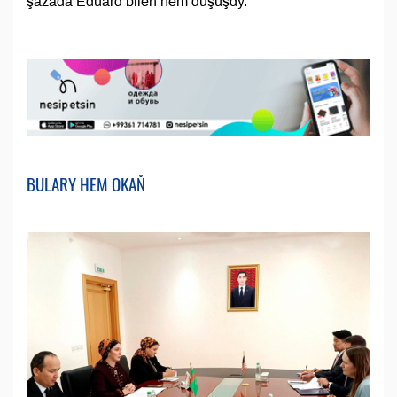
şazada Eduard bilen hem duşuşdy.
BULARY HEM OKAŇ