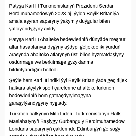
Patyşa Karl III Türkmenistanyň Prezidenti Serdar
Berdimuhamedowyň 2023-nji ýylda Beýik Britaniýa
amala aşyran saparyny ýakymly duýgular bilen
ýatlaýandygyny aýtdy.
Patyşa Karl III Ahalteke bedewleriniň dünýäde meşhur
atlar hasaplanýandygyny aýdyp, geljekde iki ýurduň
arasynda ahalteke atlarynyň üsti bilen hyzmatdaşlygy
ösdürmäge we berkitmäge gyzyklanma
bildirilýändigini belledi.
Şeýle hem Karl III indiki ýyl Beýik Britaniýada geçiriljek
halkara atçylyk sport çärelerine ahalteke türkmen
bedewleriniň hem gatnaşdyrylmagyna
garaşylýandygyny nygtady.
Türkmen halkynyň Milli Lideri, Türkmenistanyň Halk
Maslahatynyň Başlygy Gurbanguly Berdimuhamedow
Londana saparynyň çäklerinde Edinburgyň gersogy