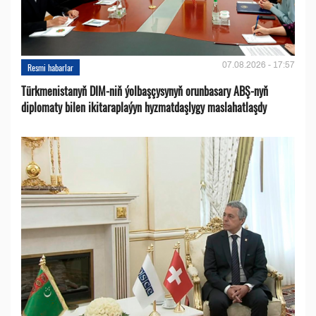
07.08.2026 - 17:57
Resmi habarlar
Türkmenistanyň DIM-niň ýolbaşçysynyň orunbasary ABŞ-nyň
diplomaty bilen ikitaraplaýyn hyzmatdaşlygy maslahatlaşdy