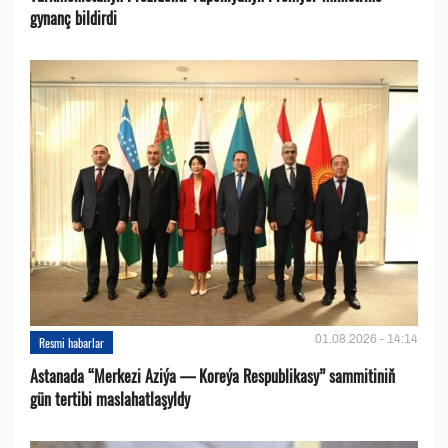
gynanç bildirdi
01.08.2026 - 14:14
Resmi habarlar
Astanada “Merkezi Aziýa — Koreýa Respublikasy” sammitiniň
gün tertibi maslahatlaşyldy