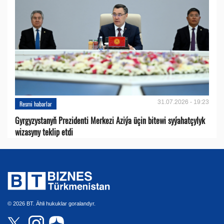
31.07.2026 - 19:23
Resmi habarlar
Gyrgyzystanyň Prezidenti Merkezi Aziýa üçin bitewi syýahatçylyk
wizasyny teklip etdi
© 2026 BT. Ähli hukuklar goralandyr.