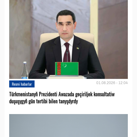
01.08.2026 - 12:04
Resmi habarlar
Türkmenistanyň Prezidenti Awazada geçiriljek konsultatiw
duşuşygyň gün tertibi bilen tanyşdyrdy