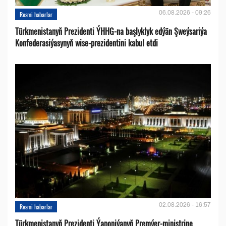
06.08.2026 - 09:26
Resmi habarlar
Türkmenistanyň Prezidenti ÝHHG-na başlyklyk edýän Şweýsariýa
Konfederasiýasynyň wise-prezidentini kabul etdi
02.08.2026 - 16:57
Resmi habarlar
Türkmenistanyň Prezidenti Ýaponiýanyň Premýer-ministrine