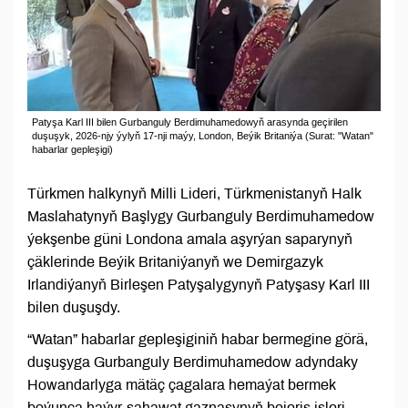
Patyşa Karl III bilen Gurbanguly Berdimuhamedowyň arasynda geçirilen
duşuşyk, 2026-njy ýylyň 17-nji maýy, London, Beýik Britaniýa (Surat: "Watan"
habarlar gepleşigi)
Türkmen halkynyň Milli Lideri, Türkmenistanyň Halk
Maslahatynyň Başlygy Gurbanguly Berdimuhamedow
ýekşenbe güni Londona amala aşyrýan saparynyň
çäklerinde Beýik Britaniýanyň we Demirgazyk
Irlandiýanyň Birleşen Patyşalygynyň Patyşasy Karl III
bilen duşuşdy.
“Watan” habarlar gepleşiginiň habar bermegine görä,
duşuşyga Gurbanguly Berdimuhamedow adyndaky
Howandarlyga mätäç çagalara hemaýat bermek
boýunça haýyr-sahawat gaznasynyň bejeriş işleri