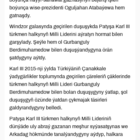
boýunça wise-prezidenti Oguljahan Atabaýewa hem
gatnaşdy.
Windzor galasynda geçirilen duşuşykda Patyşa Karl III
türkmen halkynyň Milli Liderini aýratyn hormat bilen
garşylady. Şeýle hem ol Gurbanguly
Berdimuhamedow bilen duşuşýandygyna örän
şatdygyny aýtdy.
Karl III 2015-nji ýylda Türkiýäniň Çanakkale
ýadygärlikler toplumynda geçirilen çäreleriň çäklerinde
türkmen halkynyň Milli Lideri Gurbanguly
Berdimuhamedow bilen bolan duşuşygyny ýatlap, şol
duşuşygyň özünde ýatdan çykmajak täsirleri
galdyrandygyny belledi.
Patyşa Karl III türkmen halkynyň Milli Lideriniň
dünýäde uly abraý gazanan meşhur syýasatşynas we
Arkadag hökmünde tanalýandygyny aýdyp, halkara