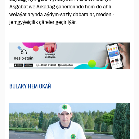
Aşgabat we Arkadag şäherlerinde hem-de ähli
welaýatlarynda aýdym-sazly dabaralar, medeni-
jemgyýetçilik çäreler geçirilýär.
BULARY HEM OKAŇ