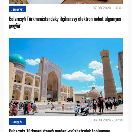
07.08.2026 - 10:01
Jemgyýet
Belarusyň Türkmenistandaky ilçihanasy elektron nobat ulgamyna
geçýär
06.08.2026 - 16:30
Jemgyýet
Buharada Türkmenistanyň medeni-syýahatçylyk toplumyny