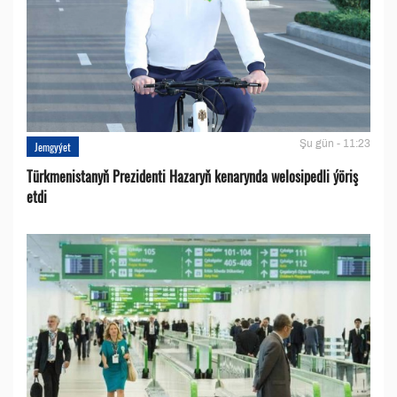
Şu gün - 11:23
Jemgyýet
Türkmenistanyň Prezidenti Hazaryň kenarynda welosipedli ýöriş
etdi