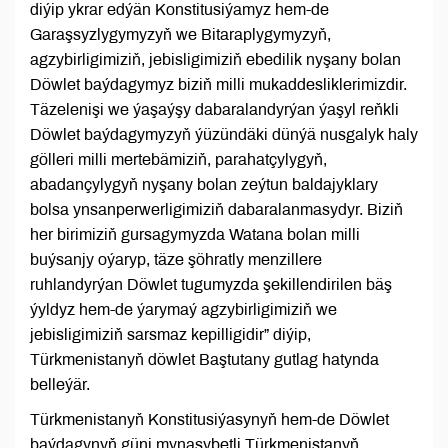
diýip ykrar edýän Konstitusiýamyz hem-de
Garaşsyzlygymyzyň we Bitaraplygymyzyň,
agzybirligimiziň, jebisligimiziň ebedilik nyşany bolan
Döwlet baýdagymyz biziň milli mukaddesliklerimizdir.
Täzelenişi we ýaşaýşy dabaralandyrýan ýaşyl reňkli
Döwlet baýdagymyzyň ýüzündäki dünýä nusgalyk haly
gölleri milli mertebämiziň, parahatçylygyň,
abadançylygyň nyşany bolan zeýtun baldajyklary
bolsa ynsanperwerligimiziň dabaralanmasydyr. Biziň
her birimiziň gursagymyzda Watana bolan milli
buýsanjy oýaryp, täze şöhratly menzillere
ruhlandyrýan Döwlet tugumyzda şekillendirilen bäş
ýyldyz hem-de ýarymaý agzybirligimiziň we
jebisligimiziň sarsmaz kepilligidir” diýip,
Türkmenistanyň döwlet Baştutany gutlag hatynda
belleýär.
Türkmenistanyň Konstitusiýasynyň hem-de Döwlet
baýdagynyň güni mynasybetli Türkmenistanyň