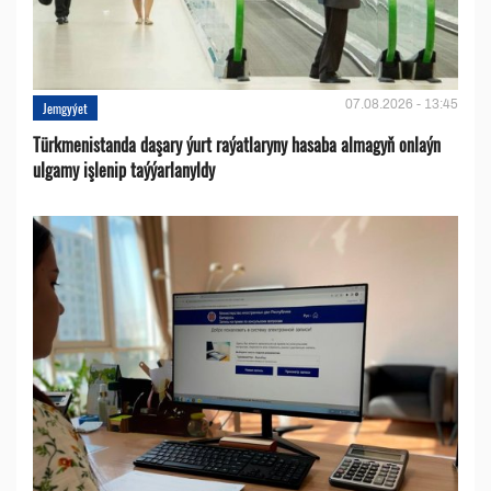
07.08.2026 - 13:45
Jemgyýet
Türkmenistanda daşary ýurt raýatlaryny hasaba almagyň onlaýn
ulgamy işlenip taýýarlanyldy