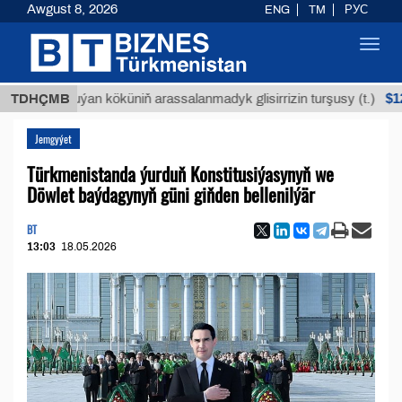
Awgust 8, 2026
ENG
TM
РУС
Toggl
navig
$12935,18
TDHÇMB
Buýan köküniň arassalanmadyk glisirrizin turşusy (t.)
Jemgyýet
Türkmenistanda ýurduň Konstitusiýasynyň we
Döwlet baýdagynyň güni giňden bellenilýär
BT
13:03
18.05.2026