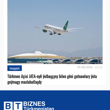
05.08.2026 - 11:11
Jemgyýet
Türkmen ilçisi JATA-nyň ýolbaşçysy bilen göni gatnawlary ýola
goýmagy maslahatlaşdy