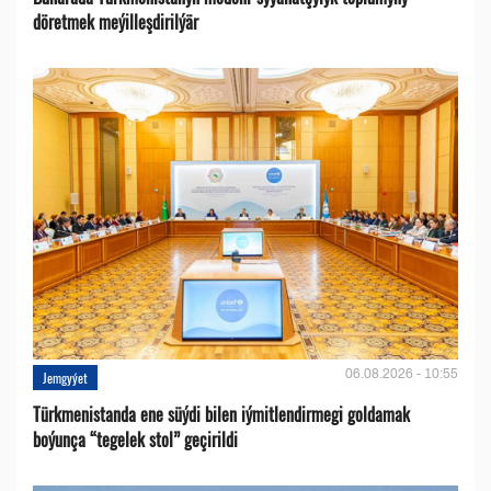
döretmek meýilleşdirilýär
06.08.2026 - 10:55
Jemgyýet
Türkmenistanda ene süýdi bilen iýmitlendirmegi goldamak
boýunça “tegelek stol” geçirildi