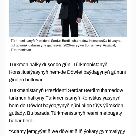
Türkmenistanyň Prezidenti Serdar Berdimuhamedow Konstitusiýa binasyna
gül goýmak dabarasyna gatnaşýar, 2026-nji ýylyň 18-nji maýy, Aşgabat,
Türkmenistan.
Türkmen halky duşenbe güni Türkmenistanyň
Konstitusiýasynyň hem-de Döwlet baýdagynyň gününi
giňden belleýär.
Türkmenistanyň Prezidenti Serdar Berdimuhamedow
türkmen halkyny Türkmenistanyň Konstitusiýasynyň
hem-de Döwlet baýdagynyň güni bilen tüýs ýürekden
gutlady. Bu barada Türkmenistanyň resmi metbugaty
habar berdi.
“Adamy jemgyýetiň we döwletiň iň ýokary gymmatlygy