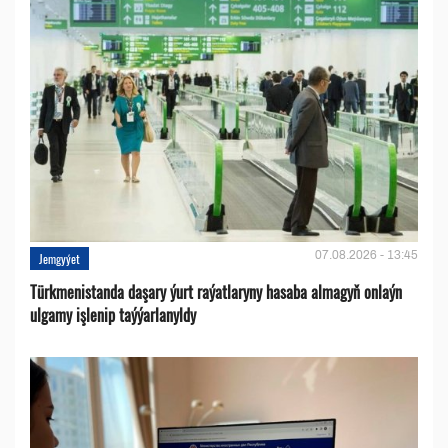
07.08.2026 - 13:45
Jemgyýet
Türkmenistanda daşary ýurt raýatlaryny hasaba almagyň onlaýn
ulgamy işlenip taýýarlanyldy