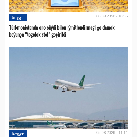
06.08.2026 - 10:55
Jemgyýet
Türkmenistanda ene süýdi bilen iýmitlendirmegi goldamak
boýunça “tegelek stol” geçirildi
05.08.2026 - 11:11
Jemgyýet