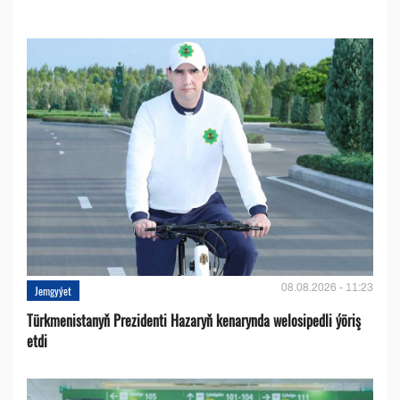
08.08.2026 - 11:23
Jemgyýet
Türkmenistanyň Prezidenti Hazaryň kenarynda welosipedli ýöriş
etdi