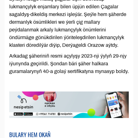
lukmançylyk enjamlary bilen üpjün edilen Çagalar
sagaldyş-dikeldiş merkezi işleýär. Şeýle hem şäherde
dermanlyk ösümlikleri we ýerli çig mallary
peýdalanmak arkaly lukmançylyk önümlerini
öndürmäge gönükdirilen ýöriteleşdirilen lukmançylyk
klasteri döredilýär diýip, Derýageldi Orazow aýtdy.
Arkadag şäheriniň resmi açylyşy 2023-nji ýylyň 29-njy
iýunynda geçirildi. Şondan bäri şäher halkara
guramalarynyň 40-a golaý sertifikatyna mynasyp boldy.
BULARY HEM OKAŇ