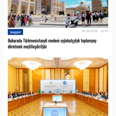
06.08.2026 - 16:30
Jemgyýet
Buharada Türkmenistanyň medeni-syýahatçylyk toplumyny
döretmek meýilleşdirilýär