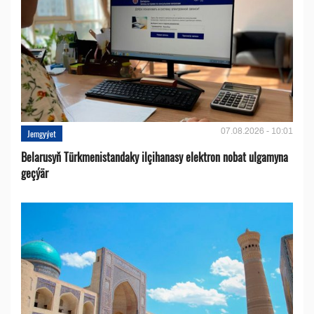
07.08.2026 - 10:01
Jemgyýet
Belarusyň Türkmenistandaky ilçihanasy elektron nobat ulgamyna
geçýär