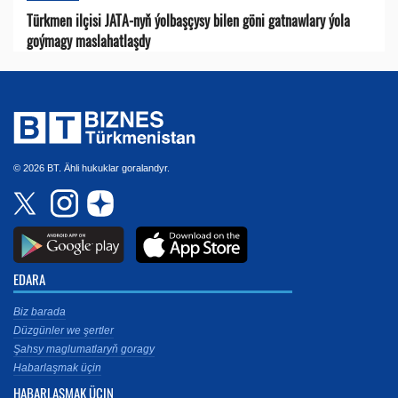
Türkmen ilçisi JATA-nyň ýolbaşçysy bilen göni gatnawlary ýola
goýmagy maslahatlaşdy
© 2026 BT. Ähli hukuklar goralandyr.
EDARA
Biz barada
Düzgünler we şertler
Şahsy maglumatlaryň goragy
Habarlaşmak üçin
HABARLAŞMAK ÜÇIN