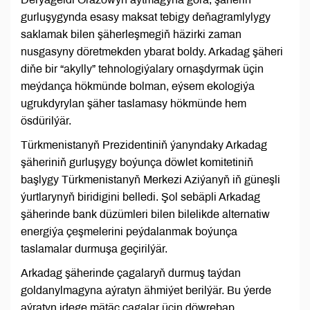
gurluşygynda esasy maksat tebigy deňagramlylygy
saklamak bilen şäherleşmegiň häzirki zaman
nusgasyny döretmekden ybarat boldy. Arkadag şäheri
diňe bir “akylly” tehnologiýalary ornaşdyrmak üçin
meýdança hökmünde bolman, eýsem ekologiýa
ugrukdyrylan şäher taslamasy hökmünde hem
ösdürilýär.
Türkmenistanyň Prezidentiniň ýanyndaky Arkadag
şäheriniň gurluşygy boýunça döwlet komitetiniň
başlygy Türkmenistanyň Merkezi Aziýanyň iň güneşli
ýurtlarynyň biridigini belledi. Şol sebäpli Arkadag
şäherinde bank düzümleri bilen bilelikde alternatiw
energiýa çeşmelerini peýdalanmak boýunça
taslamalar durmuşa geçirilýär.
Arkadag şäherinde çagalaryň durmuş taýdan
goldanylmagyna aýratyn ähmiýet berilýär. Bu ýerde
aýratyn idege mätäç çagalar üçin döwrebap