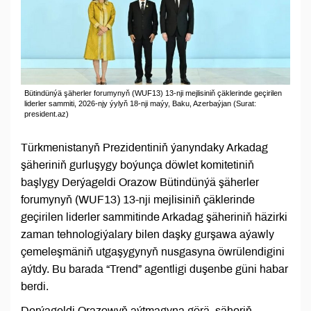
Bütindünýä şäherler forumynyň (WUF13) 13-nji mejlisiniň çäklerinde geçirilen
liderler sammiti, 2026-njy ýylyň 18-nji maýy, Baku, Azerbaýjan (Surat:
president.az)
Türkmenistanyň Prezidentiniň ýanyndaky Arkadag
şäheriniň gurluşygy boýunça döwlet komitetiniň
başlygy Derýageldi Orazow Bütindünýä şäherler
forumynyň (WUF13) 13-nji mejlisiniň çäklerinde
geçirilen liderler sammitinde Arkadag şäheriniň häzirki
zaman tehnologiýalary bilen daşky gurşawa aýawly
çemeleşmäniň utgaşygynyň nusgasyna öwrülendigini
aýtdy. Bu barada “Trend” agentligi duşenbe güni habar
berdi.
Derýageldi Orazowyň aýtmagyna görä, şäheriň