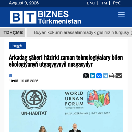
Awgust 9, 2026
ENG
TM
РУС
Toggl
navig
МТ
$12
TDHÇMB
Buýan köküniň arassalanmadyk glisirrizin turşusy (t.)
Jemgyýet
Arkadag şäheri häzirki zaman tehnologiýalary bilen
ekologiýanyň utgaşygynyň nusgasydyr
BT
10:05
19.05.2026