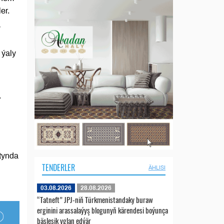
er.
y
 ýaly
.
tynda
TENDERLER
ÄHLISI
03.08.2026
28.08.2026
“Tatneft” JPJ-niň Türkmenistandaky buraw
erginini arassalaýyş blogunyň kärendesi boýunça
bäsleşik yglan edýär