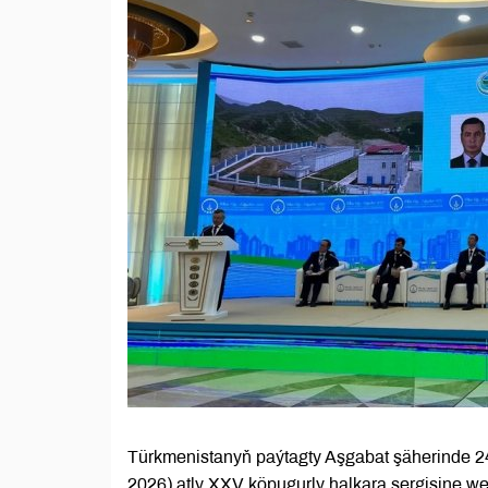
Türkmenistanyň paýtagty Aşgabat şäherinde 2
2026) atly XXV köpugurly halkara sergisine 