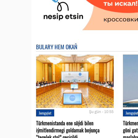
BULARY HEM OKAŇ
Şu gün - 10:55
Jemgyýet
Jemgyýe
Türkmenistanda ene süýdi bilen
Türkmen 
iýmitlendirmegi goldamak boýunça
göni ga
“tegelek stol” geçirildi
maslaha