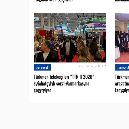
04.08.2026 - 16:07
Jemgyýet
Jemgyýe
Türkmen telekeçileri “TTR II 2026”
Türkmen
syýahatçylyk sergi-ýarmarkasyna
aragatn
çagyrylýar
tanyşdy