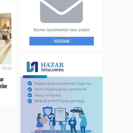
Biznes täzelikleriňizi bize ýollaň!
UGRATMAK
- 16:15
lar
riler