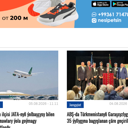
05.08.2026 - 11:11
04.08.2026 
t
Jemgyýet
ilçisi JATA-nyň ýolbaşçysy bilen
ABŞ-da Türkmenistanyň Garaşsyzlyg
tnawlary ýola goýmagy
35 ýyllygyna bagyşlanan çäre geçiril
tlaşdy