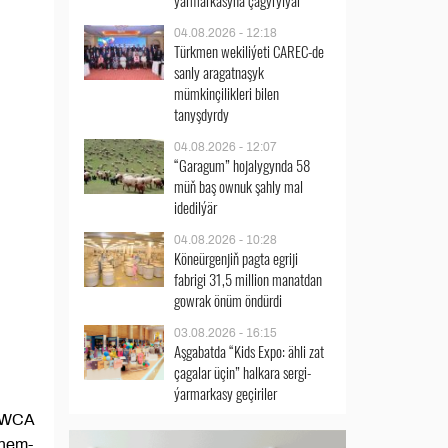
ýarmarkasyna çagyrylýar
04.08.2026 - 12:18
Türkmen wekiliýeti CAREC-de
sanly aragatnaşyk
mümkinçilikleri bilen
tanyşdyrdy
04.08.2026 - 12:07
“Garagum” hojalygynda 58
müň baş ownuk şahly mal
idedilýär
04.08.2026 - 10:28
Köneürgenjiň pagta egriji
fabrigi 31,5 million manatdan
gowrak önüm öndürdi
03.08.2026 - 16:15
Aşgabatda “Kids Expo: ähli zat
çagalar üçin” halkara sergi-
ýarmarkasy geçiriler
 (WCA
 hem-