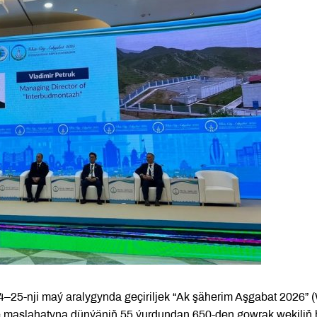
4–25-nji maý aralygynda geçiriljek “Ak şäherim Aşgabat 2026”
we maslahatyna dünýäniň 55 ýurdundan 650-den gowrak wekiliň