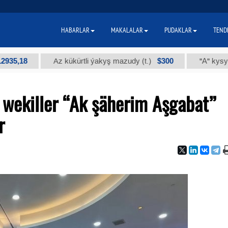
HABARLAR
MAKALALAR
PUDAKLAR
TEND
8
$300
Az kükürtli ýakyş mazudy (t.)
"А" kysymly tehn
wekiller “Ak şäherim Aşgabat”
r