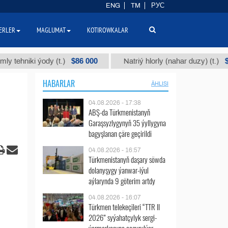
ENG
TM
РУС
ERLER
MAGLUMAT
KOTIROWKALAR
$86 000
$40
iki ýody (t.)
Natriý hlorly (nahar duzy) (t.)
HABARLAR
ÄHLISI
04.08.2026 - 17:38
ABŞ-da Türkmenistanyň
Garaşsyzlygynyň 35 ýyllygyna
bagyşlanan çäre geçirildi
04.08.2026 - 16:57
Türkmenistanyň daşary söwda
dolanyşygy ýanwar-iýul
aýlarynda 9 göterim artdy
04.08.2026 - 16:07
Türkmen telekeçileri “TTR II
2026” syýahatçylyk sergi-