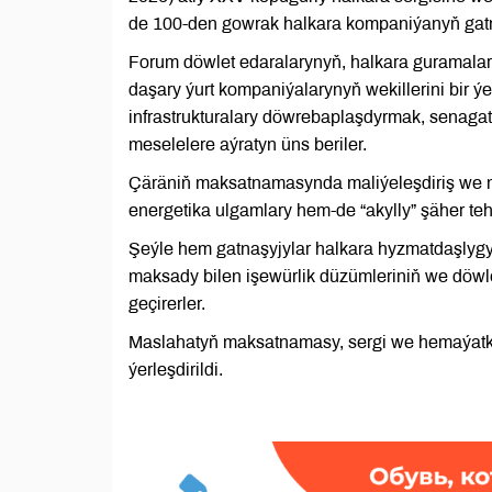
de 100-den gowrak halkara kompaniýanyň gatna
Forum döwlet edaralarynyň, halkara guramalar
daşary ýurt kompaniýalarynyň wekillerini bir 
infrastrukturalary döwrebaplaşdyrmak, senaga
meselelere aýratyn üns beriler.
Çäräniň maksatnamasynda maliýeleşdiriş we m
energetika ulgamlary hem-de “akylly” şäher te
Şeýle hem gatnaşyjylar halkara hyzmatdaşlygy
maksady bilen işewürlik düzümleriniň we döwle
geçirerler.
Maslahatyň maksatnamasy, sergi we hemaýatkär
ýerleşdirildi.