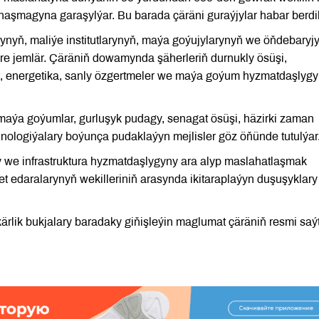
şmagyna garaşylýar. Bu barada çäräni guraýjylar habar berdil
ynyň, maliýe institutlarynyň, maýa goýujylarynyň we öňdebaryj
ýere jemlär. Çäräniň dowamynda şäherleriň durnukly ösüşi,
t, energetika, sanly özgertmeler we maýa goýum hyzmatdaşlygy
aýa goýumlar, gurluşyk pudagy, senagat ösüşi, häzirki zaman
hnologiýalary boýunça pudaklaýyn mejlisler göz öňünde tutulýar
 we infrastruktura hyzmatdaşlygyny ara alyp maslahatlaşmak
t edaralarynyň wekilleriniň arasynda ikitaraplaýyn duşuşyklary
lik bukjalary baradaky giňişleýin maglumat çäräniň resmi saý