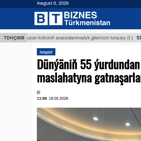
Awgust 6, 2026
$12935,1
TDHÇMB
Buýan köküniň arassalanmadyk glisirrizin turşusy (t.)
Jemgyýet
Dünýäniň 55 ýurdundan 
maslahatyna gatnaşarla
BT
11:06
19.05.2026