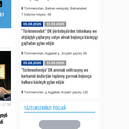
Türkmenistan, Balkan welaýaty, Balkanabat,
T.Satylow köçesi, 59
05.08.2026
15.09.2026
“Türkmennebit” DK ýöriteleşdirilen tehnikany we
atiýäçlyk şaýlaryny satyn almak boýunça bäsleşigi
gaýtadan yglan edýär
Türkmenistan, Aşgabat ş., Arçabil şaýoly 56
05.08.2026
15.09.2026
"Türkmenhimiýa" DK ammiak selitrasyny we
karbamid öndürýän toplumy gurmak boýunça
halkara bäsleşik yglan edýär
Türkmenistan, ş.Aşgabat, Arçabil şaýoly 132
- 17:38
TÄZELIKLERIŇIZI ÝOLLAŇ
ynyň
di