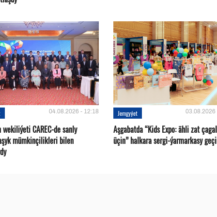
04.08.2026 - 12:18
03.08.2026 
t
Jemgyýet
 wekiliýeti CAREC-de sanly
Aşgabatda “Kids Expo: ähli zat çaga
aşyk mümkinçilikleri bilen
üçin” halkara sergi-ýarmarkasy geçi
rdy