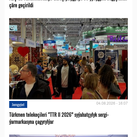
çäre geçirildi
04.08.2026 - 16:07
Jemgyýet
Türkmen telekeçileri “TTR II 2026” syýahatçylyk sergi-
ýarmarkasyna çagyrylýar