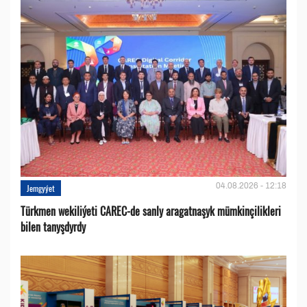
04.08.2026 - 12:18
Jemgyýet
Türkmen wekiliýeti CAREC-de sanly aragatnaşyk mümkinçilikleri
bilen tanyşdyrdy