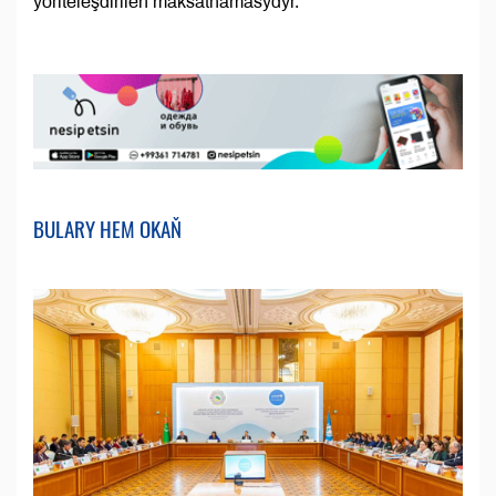
ýöriteleşdirilen maksatnamasydyr.
BULARY HEM OKAŇ