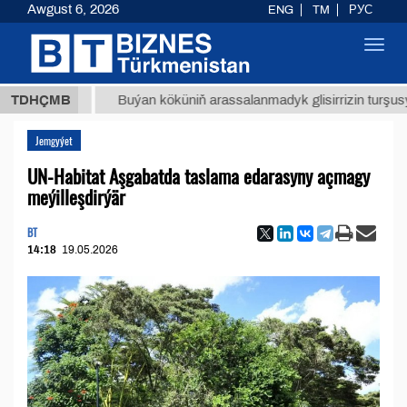
Awgust 6, 2026
ENG
TM
РУС
Toggl
navig
 ТМТ
$
TDHÇMB
Buýan köküniň arassalanmadyk glisirrizin turşusy (t.)
Jemgyýet
UN-Habitat Aşgabatda taslama edarasyny açmagy
meýilleşdirýär
BT
14:18
19.05.2026