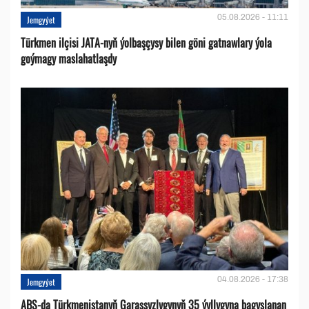
05.08.2026 - 11:11
Jemgyýet
Türkmen ilçisi JATA-nyň ýolbaşçysy bilen göni gatnawlary ýola
goýmagy maslahatlaşdy
04.08.2026 - 17:38
Jemgyýet
ABŞ-da Türkmenistanyň Garaşsyzlygynyň 35 ýyllygyna bagyşlanan