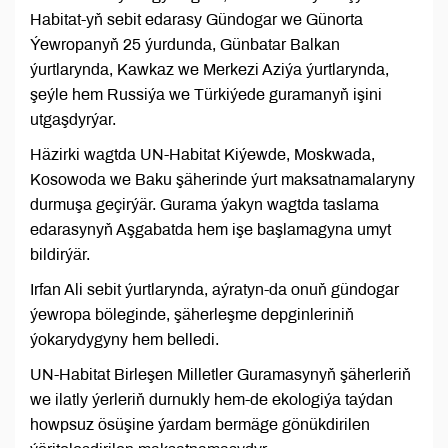
Habitat-yň sebit edarasy Gündogar we Günorta
Ýewropanyň 25 ýurdunda, Günbatar Balkan
ýurtlarynda, Kawkaz we Merkezi Aziýa ýurtlarynda,
şeýle hem Russiýa we Türkiýede guramanyň işini
utgaşdyrýar.
Häzirki wagtda UN-Habitat Kiýewde, Moskwada,
Kosowoda we Baku şäherinde ýurt maksatnamalaryny
durmuşa geçirýär. Gurama ýakyn wagtda taslama
edarasynyň Aşgabatda hem işe başlamagyna umyt
bildirýär.
Irfan Ali sebit ýurtlarynda, aýratyn-da onuň gündogar
ýewropa böleginde, şäherleşme depginleriniň
ýokarydygyny hem belledi.
UN-Habitat Birleşen Milletler Guramasynyň şäherleriň
we ilatly ýerleriň durnukly hem-de ekologiýa taýdan
howpsuz ösüşine ýardam bermäge gönükdirilen