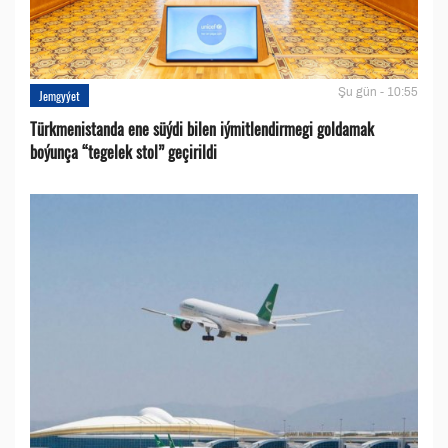
Şu gün - 10:55
Jemgyýet
Türkmenistanda ene süýdi bilen iýmitlendirmegi goldamak
boýunça “tegelek stol” geçirildi