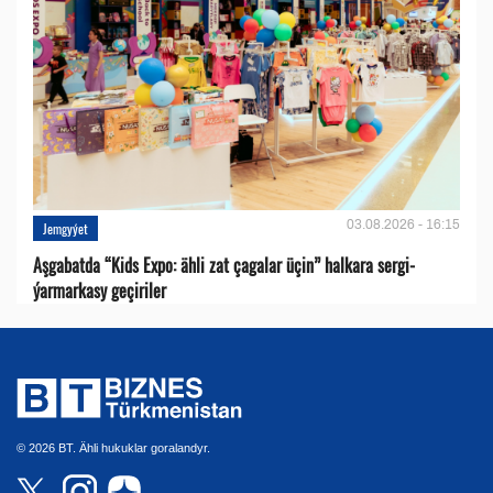
03.08.2026 - 16:15
Jemgyýet
Aşgabatda “Kids Expo: ähli zat çagalar üçin” halkara sergi-
ýarmarkasy geçiriler
© 2026 BT. Ähli hukuklar goralandyr.