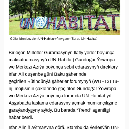
Güller bilen bezelen UN-Habitat-yň nyşany (Surat: UN-Habitat)
Birleşen Milletler Guramasynyň Ilatly ýerler boýunça
maksatnamasynyň (UN-Habitat) Gündogar Ýewropa
we Merkezi Aziýa boýunça sebit edarasynyň direktory
Irfan Ali duşenbe güni Baku şäherinde
geçirilen Bütindünýä şäherler forumynyň (WUF13) 13-
nji mejlisiniň çäklerinde geçirilen Gündogar Ýewropa
we Merkezi Aziýa boýunça forumda UN-Habitat-yň
Aşgabatda taslama edarasyny açmak mümkinçiligine
garaýandygyny aýtdy. Bu barada “Trend” agentligi
habar berdi.
Irfan Aliniň aýtmagyna görä, Stambulda ýerleşýän UN-