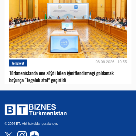
06.08.2026 - 10:55
Jemgyýet
Türkmenistanda ene süýdi bilen iýmitlendirmegi goldamak
boýunça “tegelek stol” geçirildi
© 2026 BT. Ähli hukuklar goralandyr.