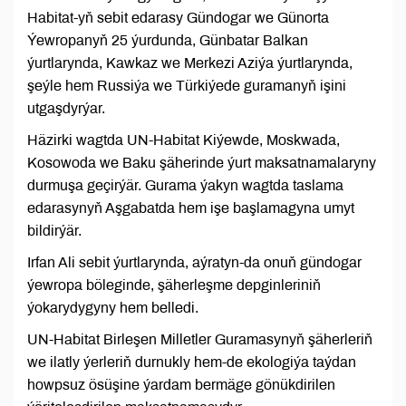
Habitat-yň sebit edarasy Gündogar we Günorta
Ýewropanyň 25 ýurdunda, Günbatar Balkan
ýurtlarynda, Kawkaz we Merkezi Aziýa ýurtlarynda,
şeýle hem Russiýa we Türkiýede guramanyň işini
utgaşdyrýar.
Häzirki wagtda UN-Habitat Kiýewde, Moskwada,
Kosowoda we Baku şäherinde ýurt maksatnamalaryny
durmuşa geçirýär. Gurama ýakyn wagtda taslama
edarasynyň Aşgabatda hem işe başlamagyna umyt
bildirýär.
Irfan Ali sebit ýurtlarynda, aýratyn-da onuň gündogar
ýewropa böleginde, şäherleşme depginleriniň
ýokarydygyny hem belledi.
UN-Habitat Birleşen Milletler Guramasynyň şäherleriň
we ilatly ýerleriň durnukly hem-de ekologiýa taýdan
howpsuz ösüşine ýardam bermäge gönükdirilen