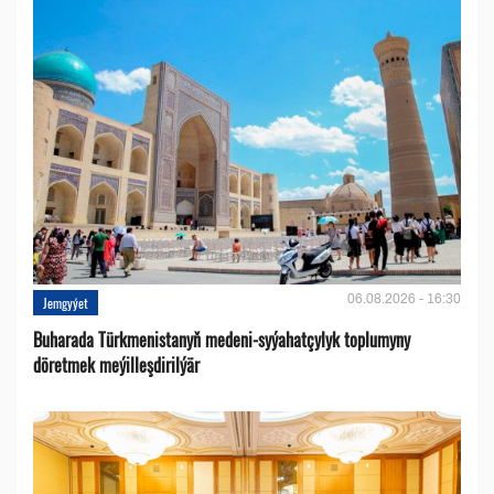
06.08.2026 - 16:30
Jemgyýet
Buharada Türkmenistanyň medeni-syýahatçylyk toplumyny
döretmek meýilleşdirilýär