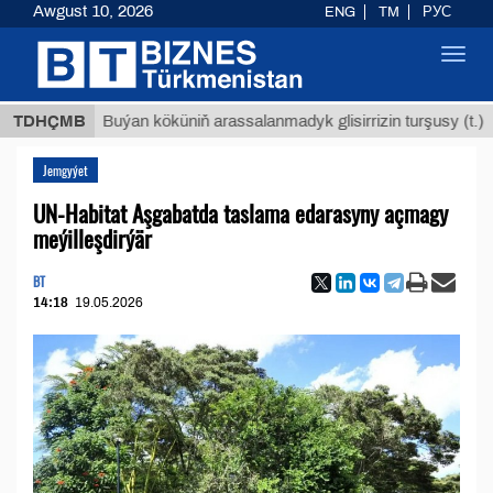
Awgust 10, 2026
ENG
TM
РУС
Toggl
navig
$12935
TDHÇMB
Buýan köküniň arassalanmadyk glisirrizin turşusy (t.)
Jemgyýet
UN-Habitat Aşgabatda taslama edarasyny açmagy
meýilleşdirýär
BT
14:18
19.05.2026