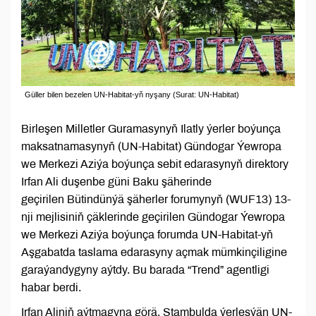
Güller bilen bezelen UN-Habitat-yň nyşany (Surat: UN-Habitat)
Birleşen Milletler Guramasynyň Ilatly ýerler boýunça
maksatnamasynyň (UN-Habitat) Gündogar Ýewropa
we Merkezi Aziýa boýunça sebit edarasynyň direktory
Irfan Ali duşenbe güni Baku şäherinde
geçirilen Bütindünýä şäherler forumynyň (WUF13) 13-
nji mejlisiniň çäklerinde geçirilen Gündogar Ýewropa
we Merkezi Aziýa boýunça forumda UN-Habitat-yň
Aşgabatda taslama edarasyny açmak mümkinçiligine
garaýandygyny aýtdy. Bu barada “Trend” agentligi
habar berdi.
Irfan Aliniň aýtmagyna görä, Stambulda ýerleşýän UN-