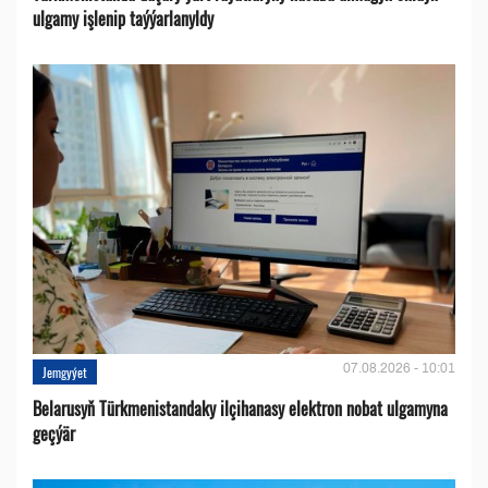
ulgamy işlenip taýýarlanyldy
07.08.2026 - 10:01
Jemgyýet
Belarusyň Türkmenistandaky ilçihanasy elektron nobat ulgamyna
geçýär