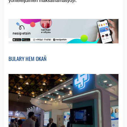
ýöriteleşdirilen maksatnamasydyr.
BULARY HEM OKAŇ