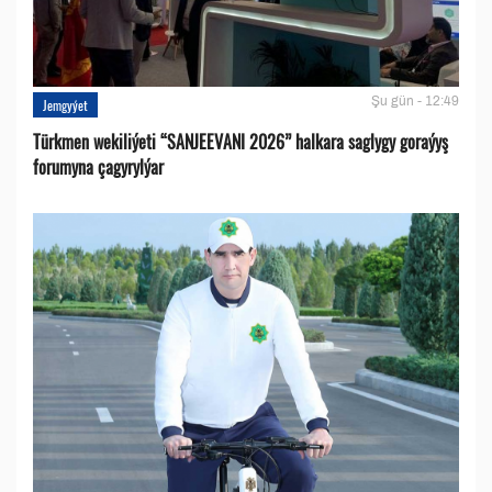
Şu gün - 12:49
Jemgyýet
Türkmen wekiliýeti “SANJEEVANI 2026” halkara saglygy goraýyş
forumyna çagyrylýar